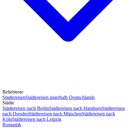
Beliebteste
Städtereisen
Städtereisen innerhalb Deutschlands
Städte
Städtereisen nach Berlin
Städtereisen nach Hamburg
Städtereisen
nach Dresden
Städtereisen nach München
Städtereisen nach
Köln
Städtereisen nach Leipzig
Romantik