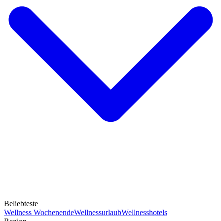
Beliebteste
Wellness Wochenende
Wellnessurlaub
Wellnesshotels