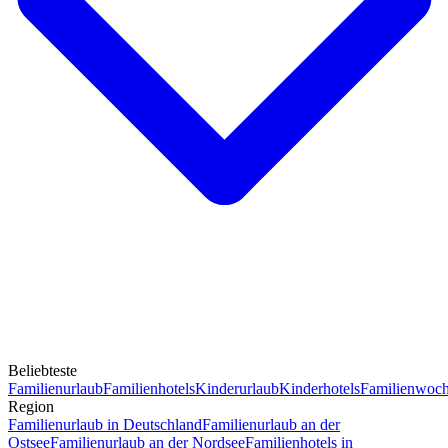
Beliebteste
Familienurlaub
Familienhotels
Kinderurlaub
Kinderhotels
Familienwoc
Region
Familienurlaub in Deutschland
Familienurlaub an der
Ostsee
Familienurlaub an der Nordsee
Familienhotels in