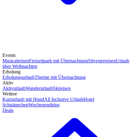
Events
Musicalreisen
Freizeitpark mit Übernachtung
Silvesterreisen
Urlaub
über Weihnachten
Erholung
Erholungsurlaub
Therme mit Übernachtung
Aktiv
Aktivurlaub
Wanderurlaub
Skireisen
Weitere
Kurzurlaub mit Hund
All Inclusive Urlaub
Hotel
Schnäppchen
Wochenendtrips
Deals