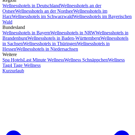
Region
Wellnesshotels in Deutschland
Wellnesshotels an der
Ostsee
Wellnesshotels an der Nordsee
Wellnesshotels im
Harz
Wellnesshotels im Schwarzwald
Wellnesshotels im Bayerischen
Wald
Bundesland
Wellnesshotels in Bayern
Wellnesshotels in NRW
Wellnesshotels in
Brandenburg
Wellnesshotels in Baden-Württemberg
Wellnesshotels
in Sachsen
Wellnesshotels in Thüringen
Wellnesshotels in
Hessen
Wellnesshotels in Niedersachsen
Weitere
Spa Hotels
Last Minute Wellness
Wellness Schnäppchen
Wellness
Tag
4 Tage Wellness
Kurzurlaub