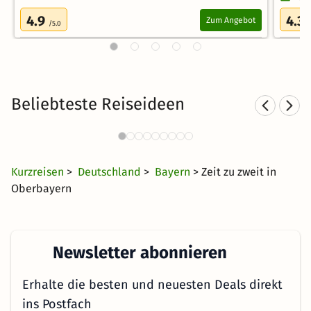
4.9
4.3
Zum Angebot
/5.0
/
Beliebteste Reiseideen
Wellnesshotels in Bad Aibling
11 Angebote
250 €
ab
Kurzreisen
>
Deutschland
>
Bayern
> Zeit zu zweit in
Oberbayern
Newsletter abonnieren
Erhalte die besten und neuesten Deals direkt
ins Postfach