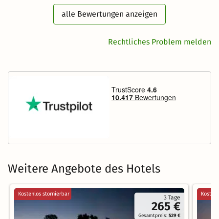
alle Bewertungen anzeigen
Rechtliches Problem melden
Weitere Angebote des Hotels
Kostenlos stornierbar
Kostenl
3 Tage
265 €
Gesamtpreis:
529 €