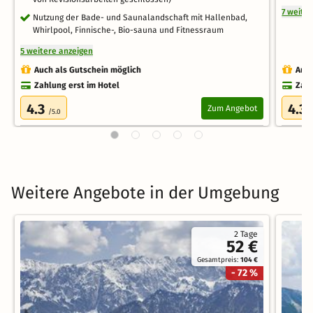
7 weite
Nutzung der Bade- und Saunalandschaft mit Hallenbad,
Whirlpool, Finnische-, Bio-sauna und Fitnessraum
5 weitere anzeigen
Auch als Gutschein möglich
Auch
Zahlung erst im Hotel
Zahl
4.3
4.3
Zum Angebot
/5.0
/
Weitere Angebote in der Umgebung
2 Tage
52 €
Gesamtpreis:
104 €
- 72 %