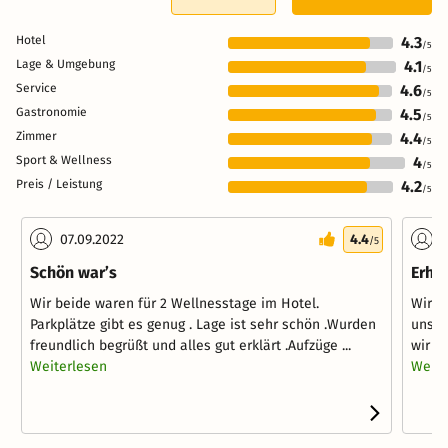
Hotel
4.3
/5
Lage & Umgebung
4.1
/5
Service
4.6
/5
Gastronomie
4.5
/5
Zimmer
4.4
/5
Sport & Wellness
4
/5
Preis / Leistung
4.2
/5
07.09.2022
4.4
2
/5
Schön war’s
Erho
Wir beide waren für 2 Wellnesstage im Hotel.
Wir h
Parkplätze gibt es genug . Lage ist sehr schön .Wurden
unser
freundlich begrüßt und alles gut erklärt .Aufzüge ...
wir s
Weiterlesen
Weite