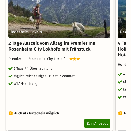
Rosenheim, Bayern
Rosen
2 Tage Auszeit vom Alltag im Premier Inn
4 Tag
Rosenheim City Lokhofe mit Frühstück
Holid
Hotel
Premier Inn Rosenheim City Lokhofe
Holiday
2 Tage / 1 Übernachtung
4 Ta
täglich reichhaltiges Frühstücksbuffet
tägl
WLAN-Nutzung
tägl
WLA
Auch als Gutschein möglich
Auch
Zum Angebot