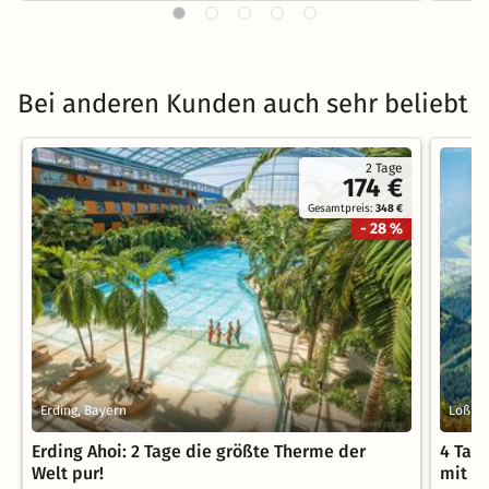
Bei anderen Kunden auch sehr beliebt
2 Tage
174 €
Gesamtpreis:
348 €
- 28 %
Erding, Bayern
Loßbu
Erding Ahoi: 2 Tage die größte Therme der
4 Tag
Welt pur!
mit H