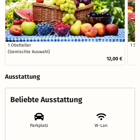
1 Obstteller
1 St
(Gemischte Auswahl)
12,00 €
Ausstattung
Beliebte Ausstattung
Parkplatz
W-Lan