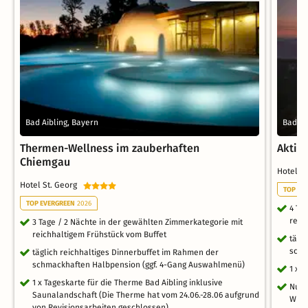
Bad Aibling, Bayern
Bad Ai
Thermen-Wellness im zauberhaften
Aktiv
Chiemgau
Hotel S
Hotel St. Georg
TOP EV
TOP EVERGREEN
2026
4 Ta
reic
3 Tage / 2 Nächte in der gewählten Zimmerkategorie mit
reichhaltigem Frühstück vom Buffet
tägl
schm
täglich reichhaltiges Dinnerbuffet im Rahmen der
schmackhaften Halbpension (ggf. 4-Gang Auswahlmenü)
1 x 
1 x Tageskarte für die Therme Bad Aibling inklusive
Nutz
Saunalandschaft (Die Therme hat vom 24.06.-28.06 aufgrund
Whir
von Revisionsarbeiten geschlossen)