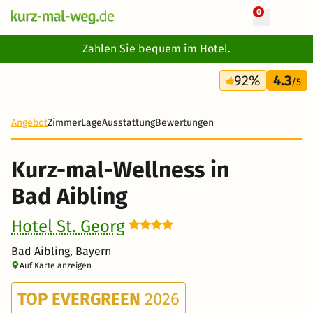
0
+ 32 Fotos
Zahlen Sie bequem im Hotel.
3 Tage
92%
4.3
305 €
/5
Angebot
Zimmer
Lage
Ausstattung
Bewertungen
Kurz-mal-Wellness in
Bad Aibling
Hotel St. Georg
Bad Aibling, Bayern
Auf Karte anzeigen
TOP EVERGREEN
2026