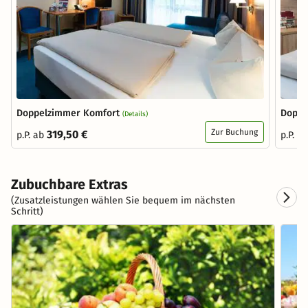
Doppelzimmer Komfort
Doppe
(Details)
Zur Buchung
319,50 €
p.P. ab
p.P. a
Zubuchbare Extras
(Zusatzleistungen wählen Sie bequem im nächsten
Schritt)