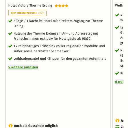
Hotel Victory Therme Erding
Wellne
TOP THERMENHOTEL
2026
4 Ta
Well
2 Tage / 1 Nacht im Hotel mit direktem Zugang zur Therme
Erding
tägl
Getr
Nutzung der Therme Erding am An- und Abreisetag mit
Ausw
Frühschwimmen exklusiv für Hotelgäste ab 08:30.
groß
1 x reichhaltiges Frühstück voller regionaler Produkte und
Nutz
süßer sowie herzhafter Schmankerl
(Sch
Leihbademantel und -Slipper für den gesamten Aufenthalt
Bere
sowi
5 weitere anzeigen
KONU
6 weite
Auch
Auch als Gutschein möglich
Zahl