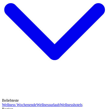
Beliebteste
Wellness Wochenende
Wellnessurlaub
Wellnesshotels