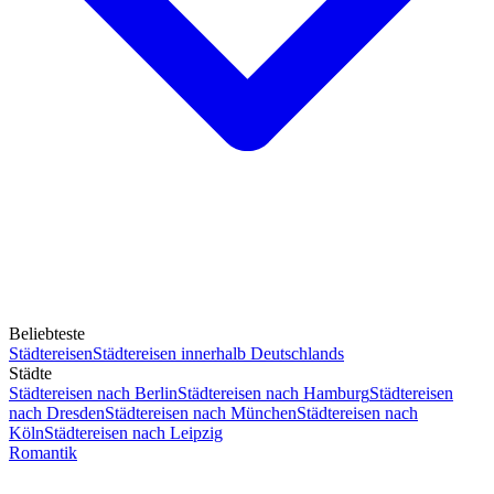
Beliebteste
Städtereisen
Städtereisen innerhalb Deutschlands
Städte
Städtereisen nach Berlin
Städtereisen nach Hamburg
Städtereisen
nach Dresden
Städtereisen nach München
Städtereisen nach
Köln
Städtereisen nach Leipzig
Romantik