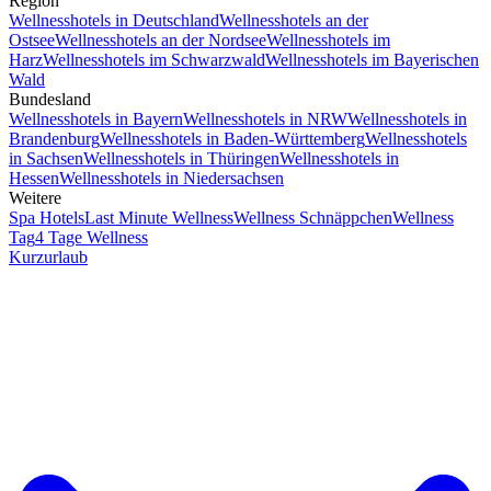
Region
Wellnesshotels in Deutschland
Wellnesshotels an der
Ostsee
Wellnesshotels an der Nordsee
Wellnesshotels im
Harz
Wellnesshotels im Schwarzwald
Wellnesshotels im Bayerischen
Wald
Bundesland
Wellnesshotels in Bayern
Wellnesshotels in NRW
Wellnesshotels in
Brandenburg
Wellnesshotels in Baden-Württemberg
Wellnesshotels
in Sachsen
Wellnesshotels in Thüringen
Wellnesshotels in
Hessen
Wellnesshotels in Niedersachsen
Weitere
Spa Hotels
Last Minute Wellness
Wellness Schnäppchen
Wellness
Tag
4 Tage Wellness
Kurzurlaub