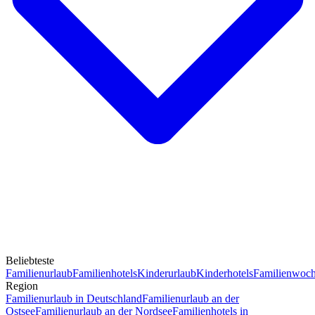
Beliebteste
Familienurlaub
Familienhotels
Kinderurlaub
Kinderhotels
Familienwoc
Region
Familienurlaub in Deutschland
Familienurlaub an der
Ostsee
Familienurlaub an der Nordsee
Familienhotels in