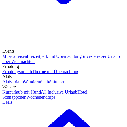
Events
Musicalreisen
Freizeitpark mit Übernachtung
Silvesterreisen
Urlaub
über Weihnachten
Erholung
Erholungsurlaub
Therme mit Übernachtung
Aktiv
Aktivurlaub
Wanderurlaub
Skireisen
Weitere
Kurzurlaub mit Hund
All Inclusive Urlaub
Hotel
Schnäppchen
Wochenendtrips
Deals