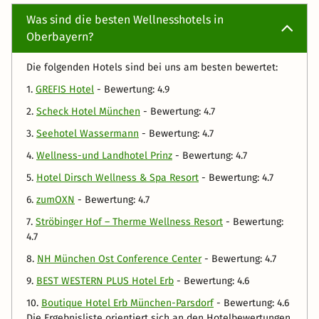
Was sind die besten Wellnesshotels in
Oberbayern?
Die folgenden Hotels sind bei uns am besten bewertet:
1.
GREFIS Hotel
- Bewertung: 4.9
2.
Scheck Hotel München
- Bewertung: 4.7
3.
Seehotel Wassermann
- Bewertung: 4.7
4.
Wellness-und Landhotel Prinz
- Bewertung: 4.7
5.
Hotel Dirsch Wellness & Spa Resort
- Bewertung: 4.7
6.
zumOXN
- Bewertung: 4.7
7.
Ströbinger Hof – Therme Wellness Resort
- Bewertung:
4.7
8.
NH München Ost Conference Center
- Bewertung: 4.7
9.
BEST WESTERN PLUS Hotel Erb
- Bewertung: 4.6
10.
Boutique Hotel Erb München-Parsdorf
- Bewertung: 4.6
Die Ergebnisliste orientiert sich an den Hotelbewertungen