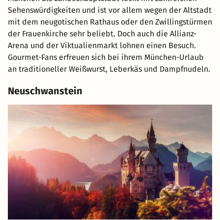
unserer Kunden aus dem Bereich: Sport- und
Sehenswürdigkeiten und ist vor allem wegen der Altstadt
Wellnessbereich
mit dem neugotischen Rathaus oder den Zwillingstürmen
der Frauenkirche sehr beliebt. Doch auch die Allianz-
Arena und der Viktualienmarkt lohnen einen Besuch.
Gourmet-Fans erfreuen sich bei ihrem München-Urlaub
an traditioneller Weißwurst, Leberkäs und Dampfnudeln.
Neuschwanstein