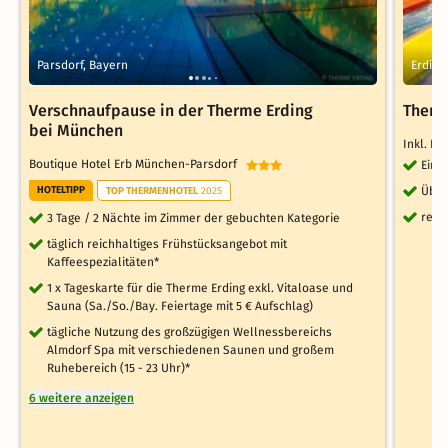
Parsdorf, Bayern
Erding
Verschnaufpause in der Therme Erding
Therm
bei München
Inkl. H
Boutique Hotel Erb München-Parsdorf
Eint
HOTELTIPP
Über
TOP THERMENHOTEL
2025
reic
3 Tage / 2 Nächte im Zimmer der gebuchten Kategorie
täglich reichhaltiges Frühstücksangebot mit
Kaffeespezialitäten*
1 x Tageskarte für die Therme Erding exkl. Vitaloase und
Sauna (Sa./So./Bay. Feiertage mit 5 € Aufschlag)
tägliche Nutzung des großzügigen Wellnessbereichs
Almdorf Spa mit verschiedenen Saunen und großem
Ruhebereich (15 - 23 Uhr)*
6 weitere anzeigen