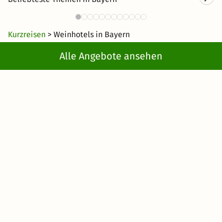
Kurzurlaub in Bayern
Kurzreisen
> Weinhotels in Bayern
Alle Angebote ansehen
Newsletter abonnieren
Erhalte die besten und neuesten Deals direkt
ins Postfach
Jetzt anmelden
Mit der Eingabe meiner E-Mail-Adresse bzw. durch Klick auf "Jetzt
anmelden" willige ich ein, regelmäßig E-Mails von KMW mit
Angeboten zu erhalten. Ich kann diese Einwilligung jederzeit
widerrufen. Es gelten die Hinweise in der
Datenschutzerklärung
.