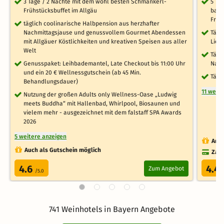
3 Tage / 2 Nächte mit dem wohl besten Schmankerl-
5 Ta
Frühstücksbuffet im Allgäu
bayr
Früh
täglich coolinarische Halbpension aus herzhafter
Nachmittagsjause und genussvollem Gourmet Abendessen
Tägl
mit Allgäuer Köstlichkeiten und kreativen Speisen aus aller
Lieb
Welt
Tägl
Genusspaket: Leihbademantel, Late Checkout bis 11:00 Uhr
Nati
und ein 20 € Wellnessgutschein (ab 45 Min.
Tägl
Behandlungsdauer)
11 weit
Nutzung der großen Adults only Wellness-Oase „Ludwig
meets Buddha“ mit Hallenbad, Whirlpool, Biosaunen und
vielem mehr - ausgezeichnet mit dem falstaff SPA Awards
2026
5 weitere anzeigen
Auch
Auch als Gutschein möglich
Zahl
4.6
4.4
Zum Angebot
/5.0
741 Weinhotels in Bayern Angebote