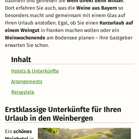
baumeln und genießen Sie
Wein direkt beim Winzer
.
Dort erfahren Sie auch, was die
Weine aus Bayern
so
besonders macht und gemeinsam mit einem Glas auf
Ihren Urlaub anstoßen. Egal, ob Sie einen
Kurzurlaub auf
einem Weingut
in Franken machen wollen oder ein
Weinwochenende
am Bodensee planen – Ihre Gastgeber
erwarten Sie schon.
Inhalt
Hotels & Unterkünfte
Arrangements
Reiseziele
Erstklassige Unterkünfte für Ihren
Urlaub in den Weinbergen
Ein
schönes
Weinhotel
in