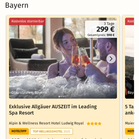
Bayern
Kostenlos stornierbar
Kostenl
3 Tage
299 €
Gesamtpreis:
598 €
Oberstaufen, Bayern
Bayeri
Exklusive Allgäuer AUSZEIT im Leading
5 Tage
Spa Resort
ankom
Alpin & Wellness Resort Hotel Ludwig Royal
Maiers
HOTELTIPP
HOTELT
TOP WELLNESSHOTEL
2025