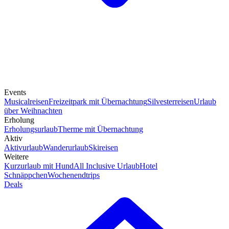
Events
Musicalreisen
Freizeitpark mit Übernachtung
Silvesterreisen
Urlaub
über Weihnachten
Erholung
Erholungsurlaub
Therme mit Übernachtung
Aktiv
Aktivurlaub
Wanderurlaub
Skireisen
Weitere
Kurzurlaub mit Hund
All Inclusive Urlaub
Hotel
Schnäppchen
Wochenendtrips
Deals