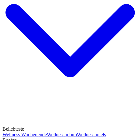
Beliebteste
Wellness Wochenende
Wellnessurlaub
Wellnesshotels