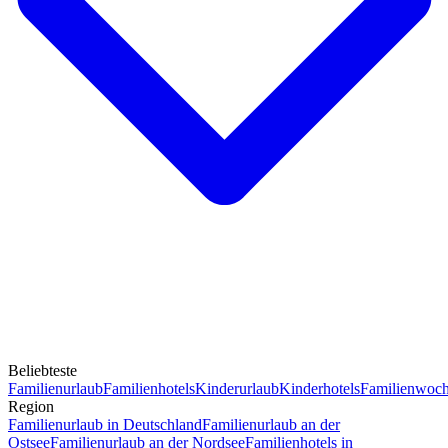
Beliebteste
Familienurlaub
Familienhotels
Kinderurlaub
Kinderhotels
Familienwoc
Region
Familienurlaub in Deutschland
Familienurlaub an der
Ostsee
Familienurlaub an der Nordsee
Familienhotels in