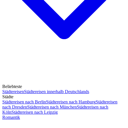
Beliebteste
Städtereisen
Städtereisen innerhalb Deutschlands
Städte
Städtereisen nach Berlin
Städtereisen nach Hamburg
Städtereisen
nach Dresden
Städtereisen nach München
Städtereisen nach
Köln
Städtereisen nach Leipzig
Romantik