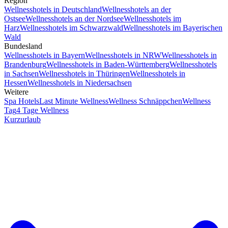
Region
Wellnesshotels in Deutschland
Wellnesshotels an der
Ostsee
Wellnesshotels an der Nordsee
Wellnesshotels im
Harz
Wellnesshotels im Schwarzwald
Wellnesshotels im Bayerischen
Wald
Bundesland
Wellnesshotels in Bayern
Wellnesshotels in NRW
Wellnesshotels in
Brandenburg
Wellnesshotels in Baden-Württemberg
Wellnesshotels
in Sachsen
Wellnesshotels in Thüringen
Wellnesshotels in
Hessen
Wellnesshotels in Niedersachsen
Weitere
Spa Hotels
Last Minute Wellness
Wellness Schnäppchen
Wellness
Tag
4 Tage Wellness
Kurzurlaub