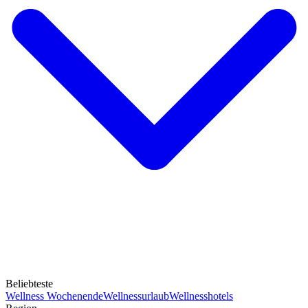
Beliebteste
Wellness Wochenende
Wellnessurlaub
Wellnesshotels