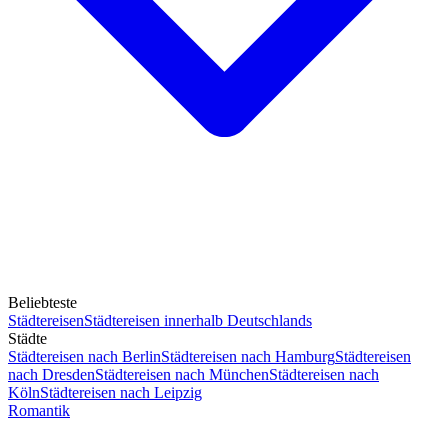
Beliebteste
Städtereisen
Städtereisen innerhalb Deutschlands
Städte
Städtereisen nach Berlin
Städtereisen nach Hamburg
Städtereisen
nach Dresden
Städtereisen nach München
Städtereisen nach
Köln
Städtereisen nach Leipzig
Romantik