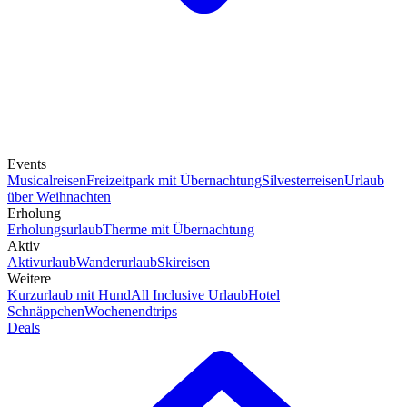
Events
Musicalreisen
Freizeitpark mit Übernachtung
Silvesterreisen
Urlaub
über Weihnachten
Erholung
Erholungsurlaub
Therme mit Übernachtung
Aktiv
Aktivurlaub
Wanderurlaub
Skireisen
Weitere
Kurzurlaub mit Hund
All Inclusive Urlaub
Hotel
Schnäppchen
Wochenendtrips
Deals