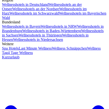
Region
Wellnesshotels in Deutschland
Wellnesshotels an der
Ostsee
Wellnesshotels an der Nordsee
Wellnesshotels im
Harz
Wellnesshotels im Schwarzwald
Wellnesshotels im Bayerischen
Wald
Bundesland
Wellnesshotels in Bayern
Wellnesshotels in NRW
Wellnesshotels in
Brandenburg
Wellnesshotels in Baden-Württemberg
Wellnesshotels
in Sachsen
Wellnesshotels in Thüringen
Wellnesshotels in
Hessen
Wellnesshotels in Niedersachsen
Weitere
Spa Hotels
Last Minute Wellness
Wellness Schnäppchen
Wellness
Tag
4 Tage Wellness
Kurzurlaub