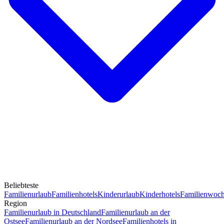
Beliebteste
Familienurlaub
Familienhotels
Kinderurlaub
Kinderhotels
Familienwoc
Region
Familienurlaub in Deutschland
Familienurlaub an der
Ostsee
Familienurlaub an der Nordsee
Familienhotels in