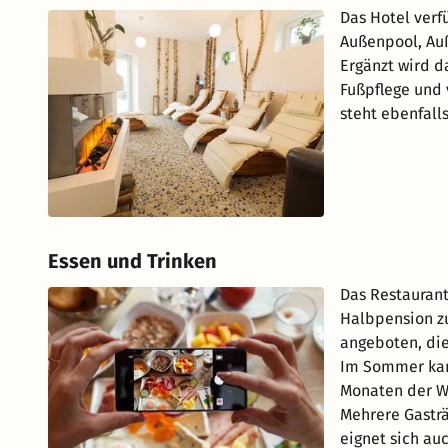
Das Hotel verf
Außenpool, Au
Ergänzt wird d
Fußpflege und
steht ebenfalls
Essen und Trinken
Das Restaurant
Halbpension zu
angeboten, die
Im Sommer kann
Monaten der Wi
Mehrere Gasträ
eignet sich au