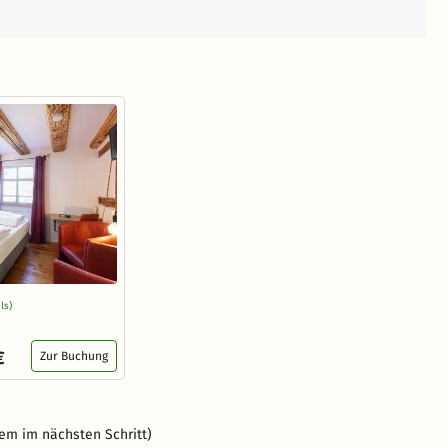
ls)
€
Zur Buchung
em im nächsten Schritt)