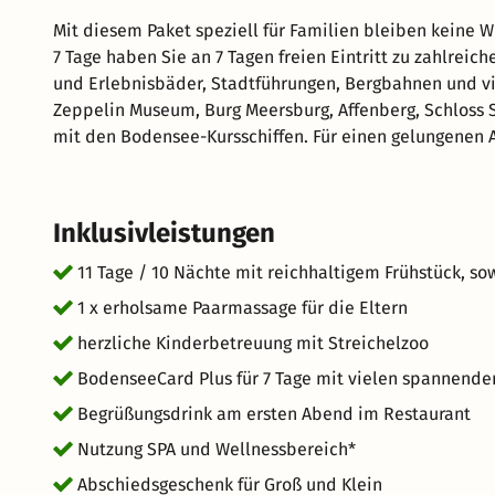
Mit diesem Paket speziell für Familien bleiben keine 
7 Tage haben Sie an 7 Tagen freien Eintritt zu zahlrei
und Erlebnisbäder, Stadtführungen, Bergbahnen und vie
Zeppelin Museum, Burg Meersburg, Affenberg, Schloss
mit den Bodensee-Kursschiffen. Für einen gelungenen A
Menü, SPA- & Wellness-Bereich mit Massage für Eltern 
Inklusivleistungen
11 Tage / 10 Nächte mit reichhaltigem Frühstück, 
1 x erholsame Paarmassage für die Eltern
herzliche Kinderbetreuung mit Streichelzoo
BodenseeCard Plus für 7 Tage mit vielen spannenden
Begrüßungsdrink am ersten Abend im Restaurant
Nutzung SPA und Wellnessbereich*
Abschiedsgeschenk für Groß und Klein