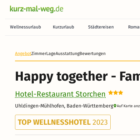
Wellnessurlaub
Kurzurlaub
Städtereisen
Roman
Heute noch keine Zahlung erforderlich! Zahlen Sie b
Angebot
Zimmer
Lage
Ausstattung
Bewertungen
Happy together - Fa
Hotel-Restaurant Storchen
Uhldingen-Mühlhofen, Baden-Württemberg
Auf Karte an
TOP WELLNESSHOTEL
2023