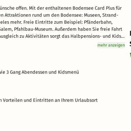
Wünsche offen. Mit der enthaltenen Bodensee Card Plus für
chen Attraktionen rund um den Bodensee: Museen, Strand-
les mehr. Freie Eintritte zum Beispiel: Pfänderbahn,
 Salem, Pfahlbau-Museum. Außerdem haben Sie freie Fahrt
usgleich zu Aktivitäten sorgt das Halbpensions- und Kids-
und die Kinderbetreuung mit Streichelzoo für Kinder.
mehr anzeigen
sowie 3 Gang Abendessen und Kidsmenü
 Vorteilen und Eintritten an Ihrem Urlaubsort