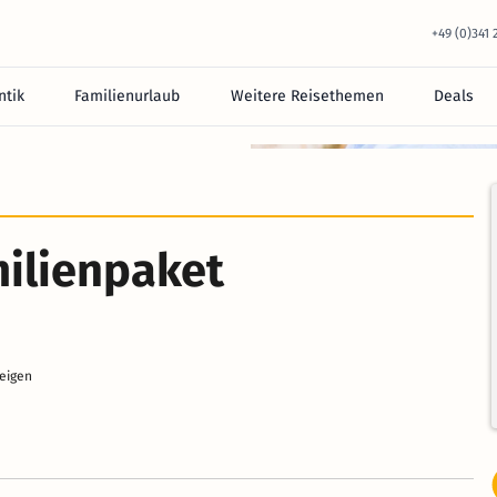
+49 (0)341
tik
Familienurlaub
Weitere Reisethemen
Deals
equem im Hotel.
milienpaket
zeigen