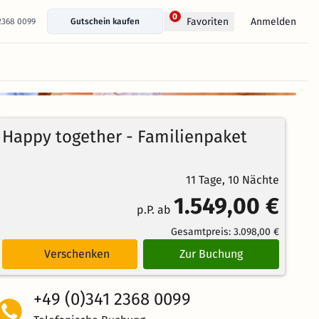
0
Anmelden
Favoriten
 2368 0099
Gutschein kaufen
+ 13 Fotos anzeigen
92%
4.5
24
Echte
/5
Happy together - Familienpaket
Bewertungen
Weiterempfehlung
Brillant
11 Tage, 10 Nächte
1.549,00 €
p.P. ab
Gesamtpreis:
3.098,00 €
Verschenken
Zur Buchung
+49 (0)341 2368 0099