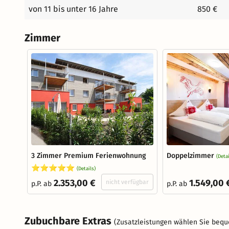
von 11 bis unter 16 Jahre
850 €
Zimmer
3 Zimmer Premium Ferienwohnung
Doppelzimmer
(Detai
⭐⭐⭐⭐⭐
(Details)
2.353,00 €
1.549,00 
nicht verfügbar
p.P. ab
p.P. ab
Zubuchbare Extras
(Zusatzleistungen wählen Sie bequ