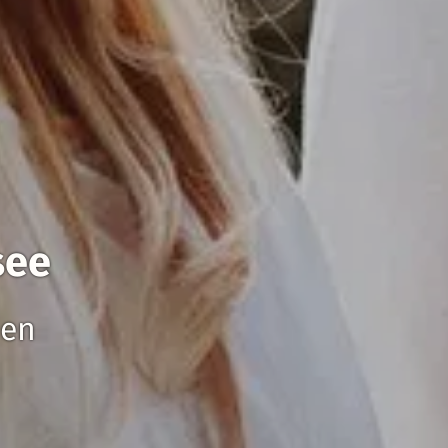
see
den