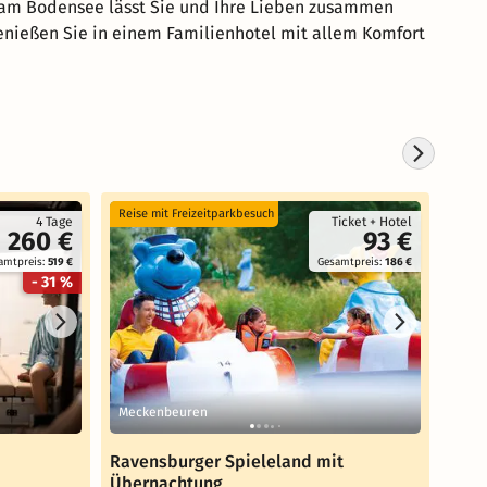
 am Bodensee lässt Sie und Ihre Lieben zusammen
enießen Sie in einem Familienhotel mit allem Komfort
Reise mit Freizeitparkbesuch
Koste
4 Tage
Ticket + Hotel
260 €
93 €
amtpreis:
519 €
Gesamtpreis:
186 €
- 31 %
Meckenbeuren
Meer
Ravensburger Spieleland mit
Spaß
Übernachtung
Bode