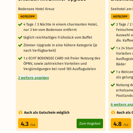
Bodensee Hotel Kreuz
Seehotel am 
HOTELTIPP
HOTELTIPP
4 Tage / 3 Nächte in einem charmanten Hotel,
3 Tage / 2
nur 3 km vom Bodensee entfernt
Feinschme
Auswahl a
täglich reichhaltiges Frühstück vom Buffet
div. Kaffe
Zimmer-Upgrade in eine höhere Kategorie (je
1 x 24 Stu
nach Verfügbarkeit)
Vorteilen 
1 x ECHT BODENSEE CARD mit freier Nutzung des
Ausflugszi
ÖPNV, sowie zahlreichen Vorteilen und
Bäder
Vergünstigungen bei rund 185 Ausflugszielen
1 x Welcom
als gelun
2 weitere anzeigen
Nutzung d
erholsame
Poollands
6 weitere an
Auch als Gutschein möglich
Auch als 
4.3
4.8
Zum Angebot
/5.0
/5.0