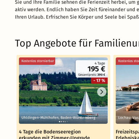
Sie und Ihre Familie sehnen die Ferienzeit herbei, 
aktiv werden. Endlich haben Sie Zeit füreinander und
Ihren Urlaub. Erfrischen Sie Körper und Seele bei Spaß
Top Angebote für Familien
Kostenlos stornierbar
Kostenlos sto
4 Tage
195 €
Gesamtpreis:
390 €
- 17 %
Uhldingen-Mühlhofen, Baden-Württemberg
Lochau, Vor
4 Tage die Bodenseeregion
Freizeitsp
erkunden mit Zimmer-Upgrade
Erlebniska