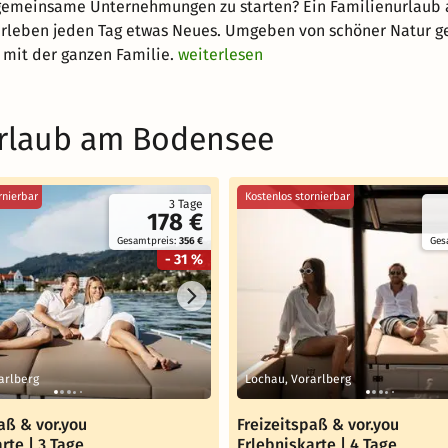
um gemeinsame Unternehmungen zu starten? Ein Familienurlaub
 erleben jeden Tag etwas Neues. Umgeben von schöner Natur g
 mit der ganzen Familie.
weiterlesen
urlaub am Bodensee
rnierbar
Kostenlos stornierbar
3 Tage
178 €
Gesamtpreis:
356 €
Ges
- 31 %
arlberg
Lochau, Vorarlberg
aß & vor.you
Freizeitspaß & vor.you
rte | 3 Tage
Erlebniskarte | 4 Tage