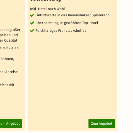
Inkl. Hotel nach Wahl
JUFA 
Eintrittskarte in das Ravensburger Spieleland
TOP 
Übernachtung im gewählten Top-Hotel
5 T
t mit großer
Zi
Reichhaltiges Frühstücksbuffet
speisen und
täg
er Qualität
WL
e mit vielen
Lag
ilbahnen,
zu
3 weit
bei Anreise
eichs mit
Au
4.
Zum Angebot
Zum Angebot