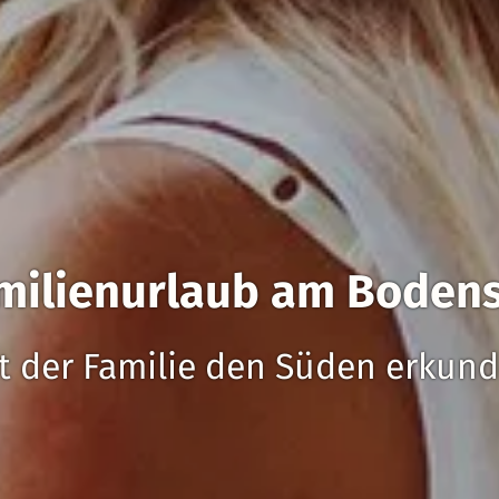
milienurlaub am Boden
t der Familie den Süden erkun