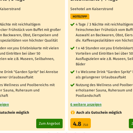
Kaiserstrand
Seehotel am Kaiserstrand
HOTELTIPP
 Nächte mit reichhaltigem
4 Tage / 3 Nächte mit reichhaltigem
cker Frühstück vom Buffet mit großer
Feinschmecker Frühstück vom Buffe
n Backwaren, Obst, Eierspeisen und
Auswahl an Backwaren, Obst, Eier
espezialitäten von höchster Qualität
div. Kaffeespezialitäten von höchst
nden vor.you Erlebniskarte mit vielen
1 x 48 Stunden vor.you Erlebniskart
und Eintritten bei über 50
Vorteilen und Eintritten bei über 50
elen wie z.B. Museen, Seilbahnen,
Ausflugszielen wie z.B. Museen, Se
Bäder
e Drink "Garden Spritz" bei Anreise
1 x Welcome Drink "Garden Spritz" 
gener Urlaubsauftakt
als gelungener Urlaubsauftakt
es Wellness und Poolbereichs mit
Nutzung des Wellness und Poolber
r Sauna, Ruheraum und
erholsamer Sauna, Ruheraum und
chaft
Poollandschaft
zeigen
6 weitere anzeigen
Gutschein möglich
Auch als Gutschein möglich
4.8
Zum Angebot
/5.0