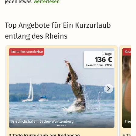
jeden etwas.
weiterlesen
Top Angebote für Ein Kurzurlaub
entlang des Rheins
Kostenlos stornierbar
Kostenl
3 Tage
136 €
Gesamtpreis:
272 €
Friedrichshafen, Baden-Württemberg
Friedr
3 Tage Kurzurlaub am Bodensee
5 Tag