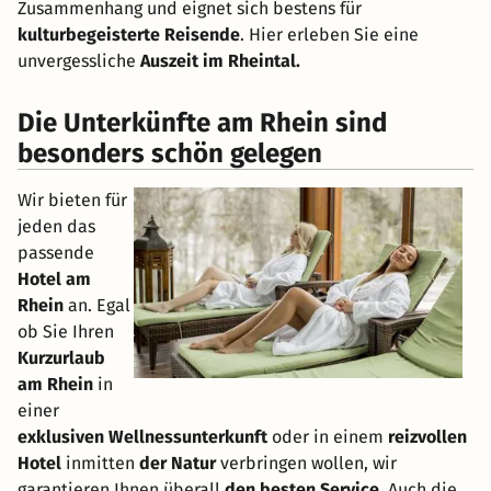
Zusammenhang und eignet sich bestens für
kulturbegeisterte Reisende
. Hier erleben Sie eine
unvergessliche
Auszeit im Rheintal.
Die Unterkünfte am Rhein sind
besonders schön gelegen
Wir bieten für
jeden das
passende
Hotel am
Rhein
an. Egal
ob Sie Ihren
Kurzurlaub
am Rhein
in
einer
exklusiven Wellnessunterkunft
oder in einem
reizvollen
Hotel
inmitten
der Natur
verbringen wollen, wir
garantieren Ihnen überall
den besten Service
. Auch die