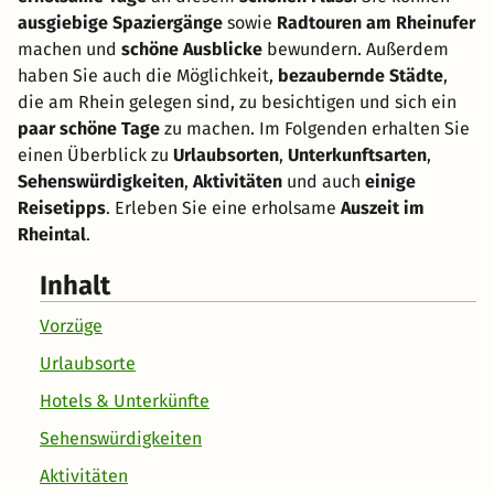
ausgiebige Spaziergänge
sowie
Radtouren am Rheinufer
machen und
schöne Ausblicke
bewundern. Außerdem
haben Sie auch die Möglichkeit,
bezaubernde Städte
,
die am Rhein gelegen sind, zu besichtigen und sich ein
paar schöne Tage
zu machen. Im Folgenden erhalten Sie
einen Überblick zu
Urlaubsorten
,
Unterkunftsarten
,
Sehenswürdigkeiten
,
Aktivitäten
und auch
einige
Reisetipps
. Erleben Sie eine erholsame
Auszeit im
Rheintal
.
Inhalt
Vorzüge
Urlaubsorte
Hotels & Unterkünfte
Sehenswürdigkeiten
Aktivitäten