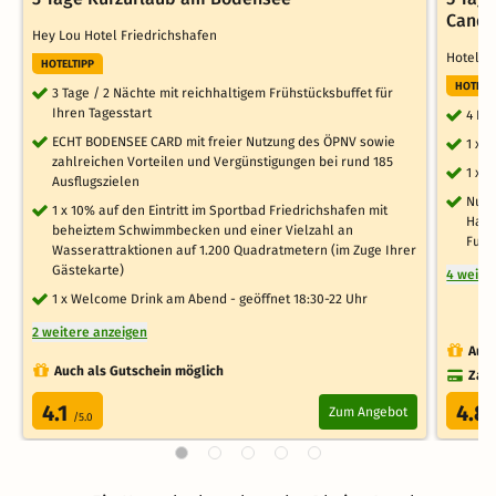
Candl
Hey Lou Hotel Friedrichshafen
Hotel 
HOTELTIPP
HOTELT
3 Tage / 2 Nächte mit reichhaltigem Frühstücksbuffet für
Ihren Tagesstart
4 Nä
ECHT BODENSEE CARD mit freier Nutzung des ÖPNV sowie
1 x 
zahlreichen Vorteilen und Vergünstigungen bei rund 185
1 x 
Ausflugszielen
Nutz
1 x 10% auf den Eintritt im Sportbad Friedrichshafen mit
Hall
beheiztem Schwimmbecken und einer Vielzahl an
Fußb
Wasserattraktionen auf 1.200 Quadratmetern (im Zuge Ihrer
Gästekarte)
4 weite
1 x Welcome Drink am Abend - geöffnet 18:30-22 Uhr
2 weitere anzeigen
Auch
Auch als Gutschein möglich
Zahl
4.1
4.8
Zum Angebot
/5.0