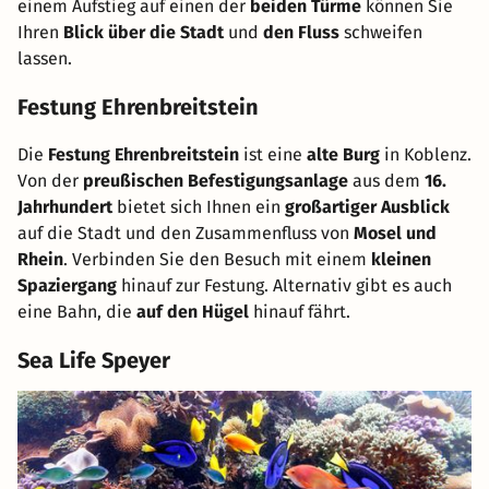
einem Aufstieg auf einen der
beiden Türme
können Sie
Ihren
Blick über die Stadt
und
den Fluss
schweifen
lassen.
Festung Ehrenbreitstein
Die
Festung Ehrenbreitstein
ist eine
alte Burg
in Koblenz.
Von der
preußischen Befestigungsanlage
aus dem
16.
Jahrhundert
bietet sich Ihnen ein
großartiger Ausblick
auf die Stadt und den Zusammenfluss von
Mosel und
Rhein
. Verbinden Sie den Besuch mit einem
kleinen
Spaziergang
hinauf zur Festung. Alternativ gibt es auch
eine Bahn, die
auf den Hügel
hinauf fährt.
Sea Life Speyer