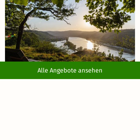
Alle Angebote ansehen
In
Wiesbaden
finden Sie den
Rheinsteig
. Dies ist ein
Fernwanderweg
entlang des Rheins mit
toller Natur
und
atemberaubenden Aussichten
. Wandern Sie ein kleines
Stück
entlang des Rheinsteiges
während Ihrer
Kurzferien am Rhein
.
Ausflug mit dem Kanu
Auch für
Wassersport
eignet sich
Ihre Kurzreise
an den