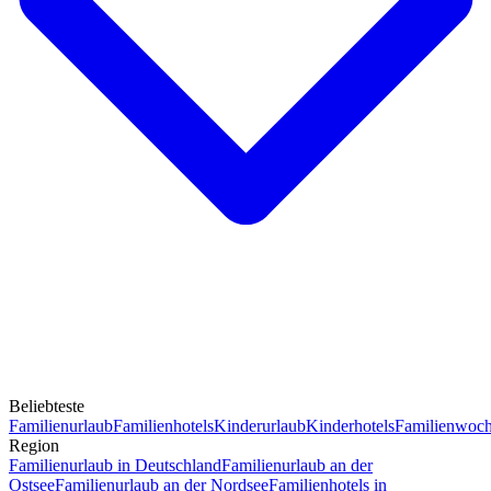
Beliebteste
Familienurlaub
Familienhotels
Kinderurlaub
Kinderhotels
Familienwoc
Region
Familienurlaub in Deutschland
Familienurlaub an der
Ostsee
Familienurlaub an der Nordsee
Familienhotels in