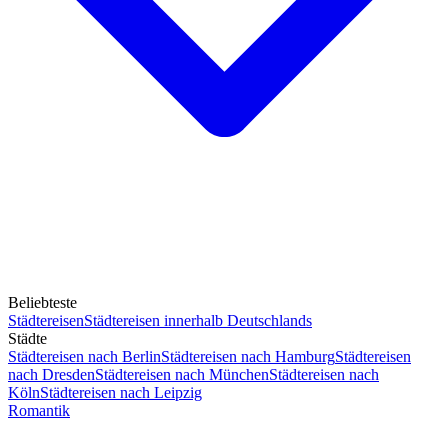
Beliebteste
Städtereisen
Städtereisen innerhalb Deutschlands
Städte
Städtereisen nach Berlin
Städtereisen nach Hamburg
Städtereisen
nach Dresden
Städtereisen nach München
Städtereisen nach
Köln
Städtereisen nach Leipzig
Romantik