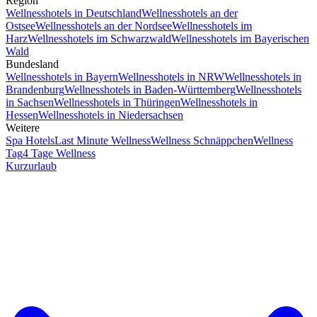
Region
Wellnesshotels in Deutschland
Wellnesshotels an der
Ostsee
Wellnesshotels an der Nordsee
Wellnesshotels im
Harz
Wellnesshotels im Schwarzwald
Wellnesshotels im Bayerischen
Wald
Bundesland
Wellnesshotels in Bayern
Wellnesshotels in NRW
Wellnesshotels in
Brandenburg
Wellnesshotels in Baden-Württemberg
Wellnesshotels
in Sachsen
Wellnesshotels in Thüringen
Wellnesshotels in
Hessen
Wellnesshotels in Niedersachsen
Weitere
Spa Hotels
Last Minute Wellness
Wellness Schnäppchen
Wellness
Tag
4 Tage Wellness
Kurzurlaub