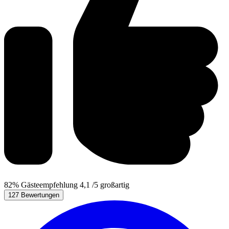
82%
Gästeempfehlung
4,1
/5
großartig
127 Bewertungen