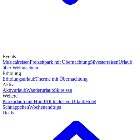
Events
Musicalreisen
Freizeitpark mit Übernachtung
Silvesterreisen
Urlaub
über Weihnachten
Erholung
Erholungsurlaub
Therme mit Übernachtung
Aktiv
Aktivurlaub
Wanderurlaub
Skireisen
Weitere
Kurzurlaub mit Hund
All Inclusive Urlaub
Hotel
Schnäppchen
Wochenendtrips
Deals