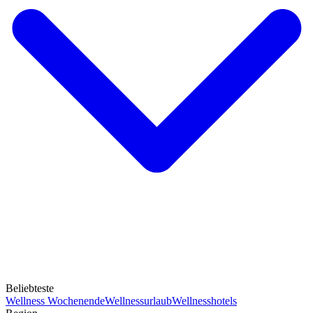
Beliebteste
Wellness Wochenende
Wellnessurlaub
Wellnesshotels