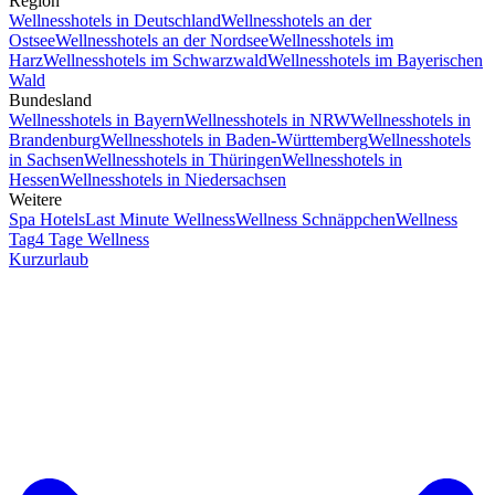
Region
Wellnesshotels in Deutschland
Wellnesshotels an der
Ostsee
Wellnesshotels an der Nordsee
Wellnesshotels im
Harz
Wellnesshotels im Schwarzwald
Wellnesshotels im Bayerischen
Wald
Bundesland
Wellnesshotels in Bayern
Wellnesshotels in NRW
Wellnesshotels in
Brandenburg
Wellnesshotels in Baden-Württemberg
Wellnesshotels
in Sachsen
Wellnesshotels in Thüringen
Wellnesshotels in
Hessen
Wellnesshotels in Niedersachsen
Weitere
Spa Hotels
Last Minute Wellness
Wellness Schnäppchen
Wellness
Tag
4 Tage Wellness
Kurzurlaub