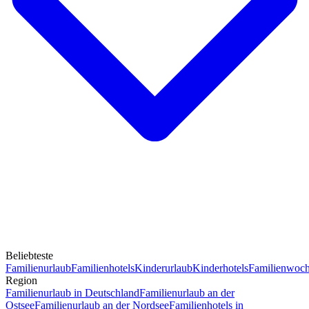
Beliebteste
Familienurlaub
Familienhotels
Kinderurlaub
Kinderhotels
Familienwoc
Region
Familienurlaub in Deutschland
Familienurlaub an der
Ostsee
Familienurlaub an der Nordsee
Familienhotels in