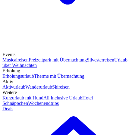
Events
Musicalreisen
Freizeitpark mit Übernachtung
Silvesterreisen
Urlaub
über Weihnachten
Erholung
Erholungsurlaub
Therme mit Übernachtung
Aktiv
Aktivurlaub
Wanderurlaub
Skireisen
Weitere
Kurzurlaub mit Hund
All Inclusive Urlaub
Hotel
Schnäppchen
Wochenendtrips
Deals