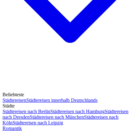
Beliebteste
Städtereisen
Städtereisen innerhalb Deutschlands
Städte
Städtereisen nach Berlin
Städtereisen nach Hamburg
Städtereisen
nach Dresden
Städtereisen nach München
Städtereisen nach
Köln
Städtereisen nach Leipzig
Romantik