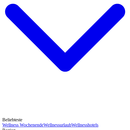
Beliebteste
Wellness Wochenende
Wellnessurlaub
Wellnesshotels