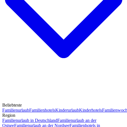
Beliebteste
Familienurlaub
Familienhotels
Kinderurlaub
Kinderhotels
Familienwoc
Region
Familienurlaub in Deutschland
Familienurlaub an der
Ostsee
Familienurlaub an der Nordsee
Familienhotels in