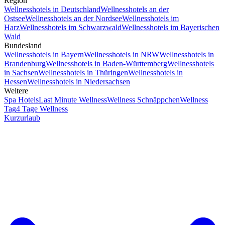
Region
Wellnesshotels in Deutschland
Wellnesshotels an der
Ostsee
Wellnesshotels an der Nordsee
Wellnesshotels im
Harz
Wellnesshotels im Schwarzwald
Wellnesshotels im Bayerischen
Wald
Bundesland
Wellnesshotels in Bayern
Wellnesshotels in NRW
Wellnesshotels in
Brandenburg
Wellnesshotels in Baden-Württemberg
Wellnesshotels
in Sachsen
Wellnesshotels in Thüringen
Wellnesshotels in
Hessen
Wellnesshotels in Niedersachsen
Weitere
Spa Hotels
Last Minute Wellness
Wellness Schnäppchen
Wellness
Tag
4 Tage Wellness
Kurzurlaub