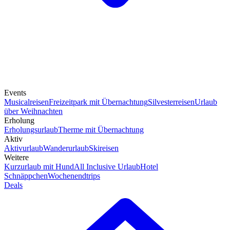
Events
Musicalreisen
Freizeitpark mit Übernachtung
Silvesterreisen
Urlaub
über Weihnachten
Erholung
Erholungsurlaub
Therme mit Übernachtung
Aktiv
Aktivurlaub
Wanderurlaub
Skireisen
Weitere
Kurzurlaub mit Hund
All Inclusive Urlaub
Hotel
Schnäppchen
Wochenendtrips
Deals