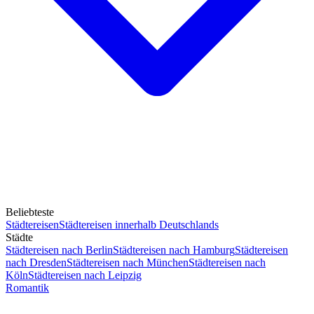
Beliebteste
Städtereisen
Städtereisen innerhalb Deutschlands
Städte
Städtereisen nach Berlin
Städtereisen nach Hamburg
Städtereisen
nach Dresden
Städtereisen nach München
Städtereisen nach
Köln
Städtereisen nach Leipzig
Romantik