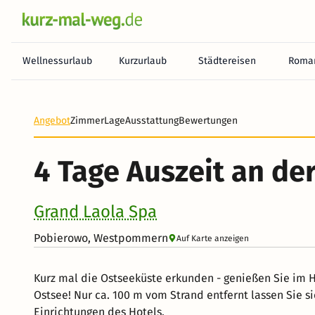
Wellnessurlaub
Kurzurlaub
Städtereisen
Roman
Angebot
Zimmer
Lage
Ausstattung
Bewertungen
4 Tage Auszeit an de
Grand Laola Spa
Pobierowo, Westpommern
Auf Karte anzeigen
Kurz mal die Ostseeküste erkunden - genießen Sie im 
Ostsee! Nur ca. 100 m vom Strand entfernt lassen Sie 
Einrichtungen des Hotels.