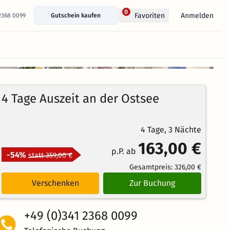
0
Anmelden
Favoriten
 2368 0099
Gutschein kaufen
+ 13 Fotos anzeigen
92%
4.4
191
Echte
/5
4 Tage Auszeit an der Ostsee
Bewertungen
Weiterempfehlung
Großartig
4 Tage, 3 Nächte
163,00 €
p.P. ab
-54%
statt 359,00 €
Gesamtpreis:
326,00 €
Verschenken
Zur Buchung
+49 (0)341 2368 0099