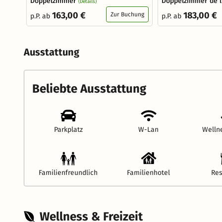
Doppelzimmer
Doppelzimmer de l
(Details)
163,00 €
183,00 €
Zur Buchung
p.P. ab
p.P. ab
Ausstattung
Beliebte Ausstattung
Parkplatz
W-Lan
Welln
Familienfreundlich
Familienhotel
Res
Wellness & Freizeit