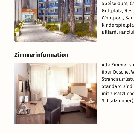
Speiseraum, C
Grillplatz, Re
Whirlpool, Sau
Kinderspielpla
Billard, Fanclu
Zimmerinformation
Alle Zimmer si
über Dusche/WC
Strandausrüst
Standard sind 
mit zusätzlich
Schlafzimmer)