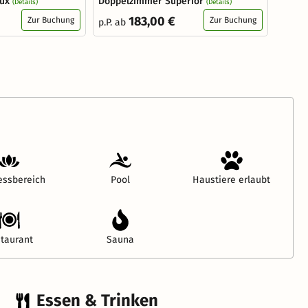
ux
Doppelzimmer Superior
(Details)
(Details)
183,00 €
Zur Buchung
Zur Buchung
p.P. ab
essbereich
Pool
Haustiere erlaubt
taurant
Sauna
Essen & Trinken