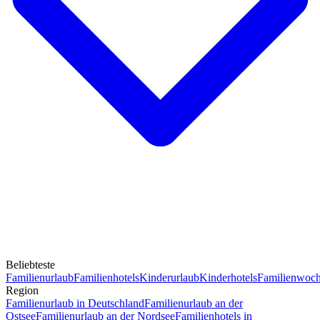
Beliebteste
Familienurlaub
Familienhotels
Kinderurlaub
Kinderhotels
Familienwoc
Region
Familienurlaub in Deutschland
Familienurlaub an der
Ostsee
Familienurlaub an der Nordsee
Familienhotels in