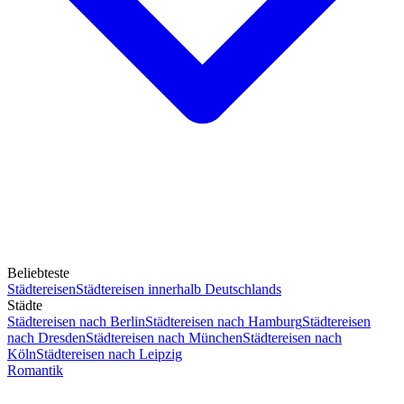
Beliebteste
Städtereisen
Städtereisen innerhalb Deutschlands
Städte
Städtereisen nach Berlin
Städtereisen nach Hamburg
Städtereisen
nach Dresden
Städtereisen nach München
Städtereisen nach
Köln
Städtereisen nach Leipzig
Romantik