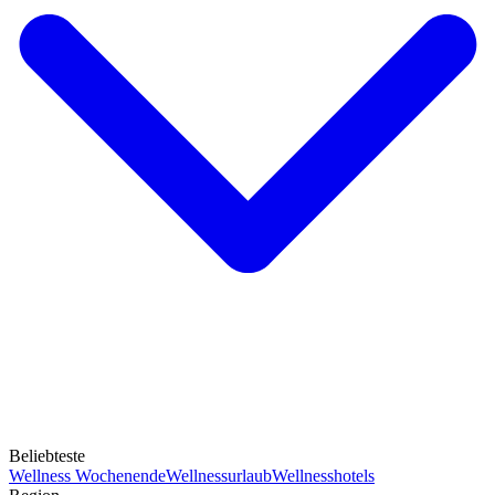
Beliebteste
Wellness Wochenende
Wellnessurlaub
Wellnesshotels