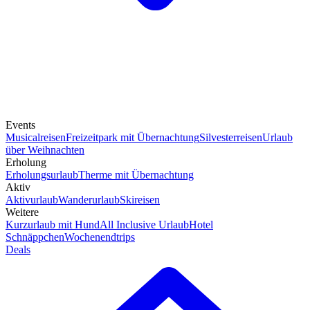
Events
Musicalreisen
Freizeitpark mit Übernachtung
Silvesterreisen
Urlaub
über Weihnachten
Erholung
Erholungsurlaub
Therme mit Übernachtung
Aktiv
Aktivurlaub
Wanderurlaub
Skireisen
Weitere
Kurzurlaub mit Hund
All Inclusive Urlaub
Hotel
Schnäppchen
Wochenendtrips
Deals