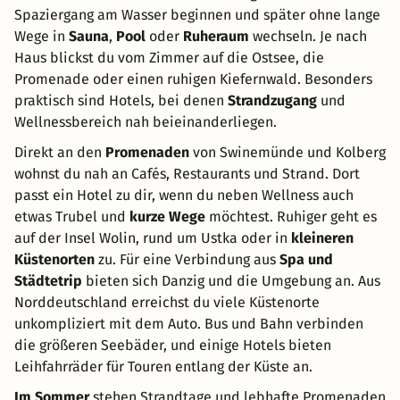
Spaziergang am Wasser beginnen und später ohne lange
Wege in
Sauna
,
Pool
oder
Ruheraum
wechseln. Je nach
Haus blickst du vom Zimmer auf die Ostsee, die
Promenade oder einen ruhigen Kiefernwald. Besonders
praktisch sind Hotels, bei denen
Strandzugang
und
Wellnessbereich nah beieinanderliegen.
Direkt an den
Promenaden
von Swinemünde und Kolberg
wohnst du nah an Cafés, Restaurants und Strand. Dort
passt ein Hotel zu dir, wenn du neben Wellness auch
etwas Trubel und
kurze Wege
möchtest. Ruhiger geht es
auf der Insel Wolin, rund um Ustka oder in
kleineren
Küstenorten
zu. Für eine Verbindung aus
Spa und
Städtetrip
bieten sich Danzig und die Umgebung an. Aus
Norddeutschland erreichst du viele Küstenorte
unkompliziert mit dem Auto. Bus und Bahn verbinden
die größeren Seebäder, und einige Hotels bieten
Leihfahrräder für Touren entlang der Küste an.
Im Sommer
stehen Strandtage und lebhafte Promenaden