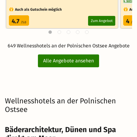
4 weite
Auch als Gutschein möglich
Auch
4.7
4
Zum Angebot
/5.0
/5.0
649 Wellnesshotels an der Polnischen Ostsee Angebote
Alle Angebote ansehen
Wellnesshotels an der Polnischen
Ostsee
Bäderarchitektur, Dünen und Spa