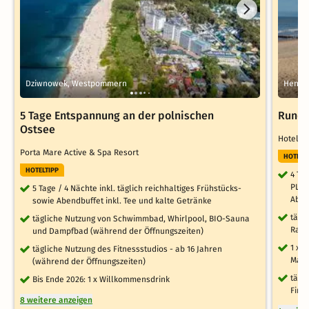
Dziwnowek, Westpommern
Henke
5 Tage Entspannung an der polnischen
Rundu
Ostsee
Hotel G
Porta Mare Active & Spa Resort
HOTELT
HOTELTIPP
4 Ta
PLUS
5 Tage / 4 Nächte inkl. täglich reichhaltiges Frühstücks-
Aben
sowie Abendbuffet inkl. Tee und kalte Getränke
tägl
tägliche Nutzung von Schwimmbad, Whirlpool, BIO-Sauna
Rahm
und Dampfbad (während der Öffnungszeiten)
1 x 
tägliche Nutzung des Fitnessstudios - ab 16 Jahren
Mai 
(während der Öffnungszeiten)
tägl
Bis Ende 2026: 1 x Willkommensdrink
Finn
8 weitere anzeigen