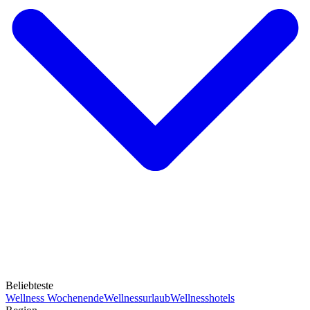
Beliebteste
Wellness Wochenende
Wellnessurlaub
Wellnesshotels