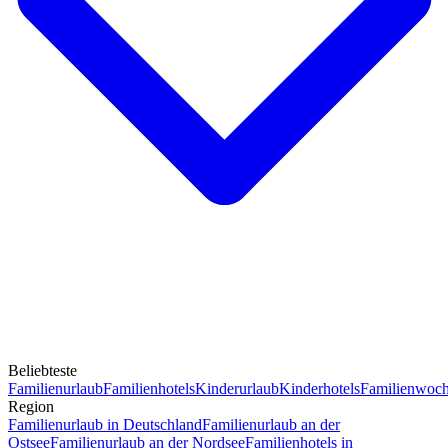
Beliebteste
Familienurlaub
Familienhotels
Kinderurlaub
Kinderhotels
Familienwoc
Region
Familienurlaub in Deutschland
Familienurlaub an der
Ostsee
Familienurlaub an der Nordsee
Familienhotels in