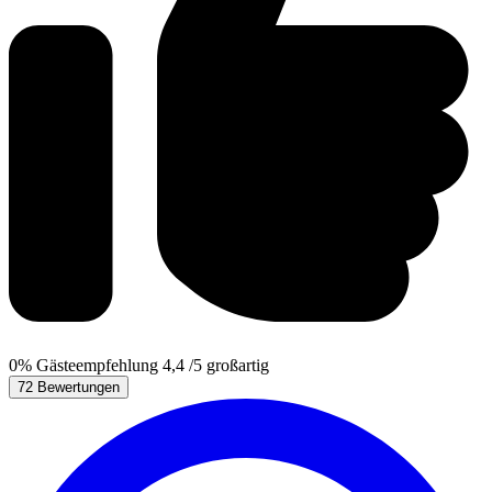
0%
Gästeempfehlung
4,4
/5
großartig
72 Bewertungen