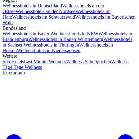
Region
Wellnesshotels in Deutschland
Wellnesshotels an der
Ostsee
Wellnesshotels an der Nordsee
Wellnesshotels im
Harz
Wellnesshotels im Schwarzwald
Wellnesshotels im Bayerischen
Wald
Bundesland
Wellnesshotels in Bayern
Wellnesshotels in NRW
Wellnesshotels in
Brandenburg
Wellnesshotels in Baden-Württemberg
Wellnesshotels
in Sachsen
Wellnesshotels in Thüringen
Wellnesshotels in
Hessen
Wellnesshotels in Niedersachsen
Weitere
Spa Hotels
Last Minute Wellness
Wellness Schnäppchen
Wellness
Tag
4 Tage Wellness
Kurzurlaub