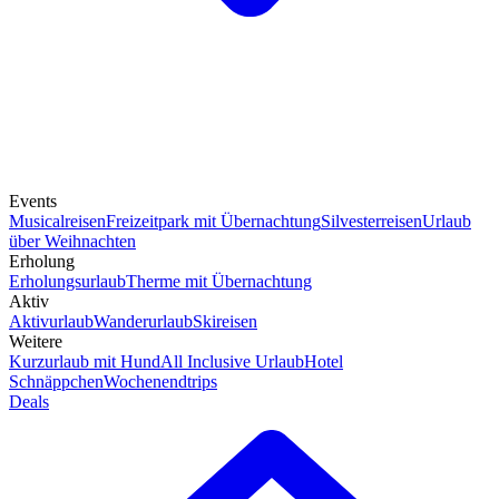
Events
Musicalreisen
Freizeitpark mit Übernachtung
Silvesterreisen
Urlaub
über Weihnachten
Erholung
Erholungsurlaub
Therme mit Übernachtung
Aktiv
Aktivurlaub
Wanderurlaub
Skireisen
Weitere
Kurzurlaub mit Hund
All Inclusive Urlaub
Hotel
Schnäppchen
Wochenendtrips
Deals