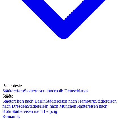
Beliebteste
Städtereisen
Städtereisen innerhalb Deutschlands
Städte
Städtereisen nach Berlin
Städtereisen nach Hamburg
Städtereisen
nach Dresden
Städtereisen nach München
Städtereisen nach
Köln
Städtereisen nach Leipzig
Romantik