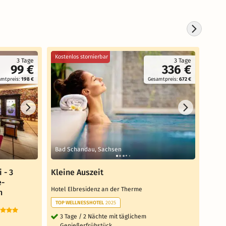
Kostenlos stornierbar
Koste
3 Tage
3 Tage
99 €
336 €
amtpreis:
198 €
Gesamtpreis:
672 €
Bad Schandau, Sachsen
Rath
 - 3
Kleine Auszeit
10% 
e-
im E
Hotel Elbresidenz an der Therme
n
Kuro
TOP WELLNESSHOTEL
2025
Zeitg
3 Tage / 2 Nächte mit täglichem
Genießerfrühstück
1 