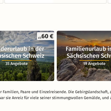
60 €
ab
derurlaub in der
Familienurlaub i
hsischen Schweiz
Sächsischen Sch
35 Angebote
19 Angebote
r Familien, Paare und Einzelreisende. Die Gebirgslandschaft, z
ar sie Anreiz für viele seiner stimmungsvollen Gemälde, und