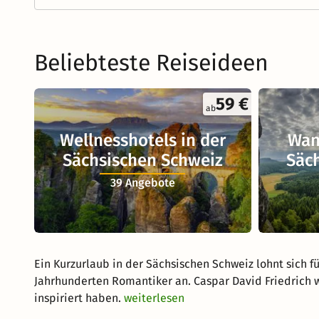
Beliebteste Reiseideen
59 €
ab
Wellnesshotels in der
Wan
Sächsischen Schweiz
Säc
39 Angebote
Ein Kurzurlaub in der Sächsischen Schweiz lohnt sich fü
Jahrhunderten Romantiker an. Caspar David Friedrich w
inspiriert haben.
weiterlesen