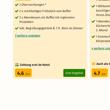
2 Übernachtungen *
1 Willkom
kuschlige
2 x reichhaltiges Frühstück vom Buffet
Ihrem Zi
2 x Abendessen als Buffet mit regionalen
1 Abendes
Produkten
Küchenche
inkl. Begrüßungsgetränk & 1 Fl. Wein im Zimmer
2. Abend
7 weitere anzeigen
1 Sommerf
Körperpee
4 weitere an
Auch als 
Zahlung erst im Hotel
4.6
4.7
Zum Angebot
/5.0
/5.0