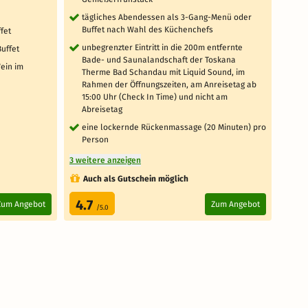
tägliches Abendessen als 3-Gang-Menü oder
1 x
Buffet nach Wahl des Küchenchefs
fet
1 x
unbegrenzter Eintritt in die 200m entfernte
Pr
uffet
Bade- und Saunalandschaft der Toskana
ink
ein im
Therme Bad Schandau mit Liquid Sound, im
Rahmen der Öffnungszeiten, am Anreisetag ab
7 weit
15:00 Uhr (Check In Time) und nicht am
Abreisetag
eine lockernde Rückenmassage (20 Minuten) pro
Person
3 weitere anzeigen
Auch als Gutschein möglich
Za
4.7
4.
Zum Angebot
Zum Angebot
/5.0