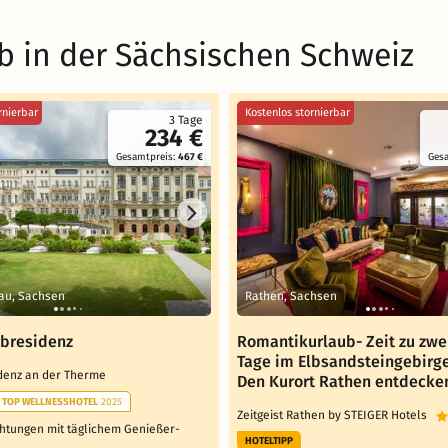
b in der Sächsischen Schweiz
rnierbar
Kostenlos stornierbar
3 Tage
234 €
Gesamtpreis:
467 €
Ges
au, Sachsen
Rathen, Sachsen
lbresidenz
Romantikurlaub- Zeit zu zwei
Tage im Elbsandsteingebirg
idenz an der Therme
Den Kurort Rathen entdecke
TOP WELLNESSHOTEL
2025
Zeitgeist Rathen by STEIGER Hotels
htungen mit täglichem Genießer-
HOTELTIPP