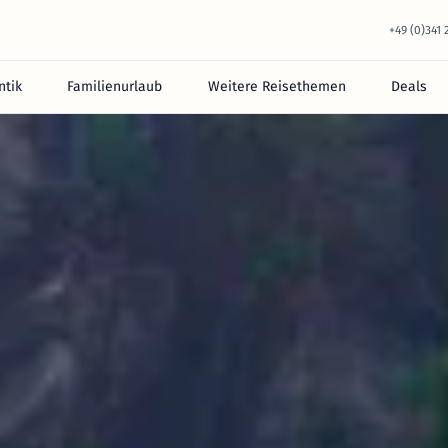
+49 (0)341
tik
Familienurlaub
Weitere Reisethemen
Deals