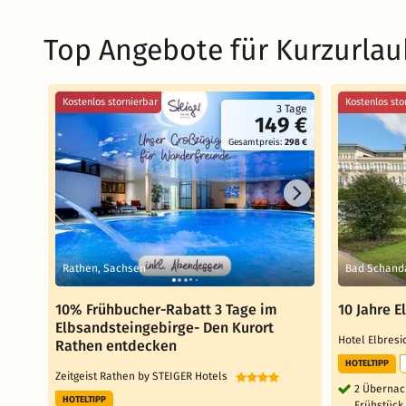
Top Angebote für Kurzurlau
Kostenlos stornierbar
Kostenlos sto
3 Tage
149 €
Gesamtpreis:
298 €
Rathen, Sachsen
Bad Schand
10% Frühbucher-Rabatt 3 Tage im
10 Jahre E
Elbsandsteingebirge- Den Kurort
Hotel Elbres
Rathen entdecken
HOTELTIPP
Zeitgeist Rathen by STEIGER Hotels
2 Übernac
HOTELTIPP
Frühstück