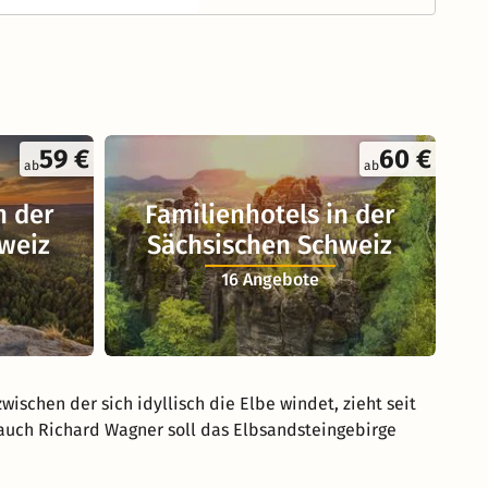
59 €
60 €
ab
ab
n der
Familienhotels in der
weiz
Sächsischen Schweiz
16 Angebote
wischen der sich idyllisch die Elbe windet, zieht seit
 auch Richard Wagner soll das Elbsandsteingebirge