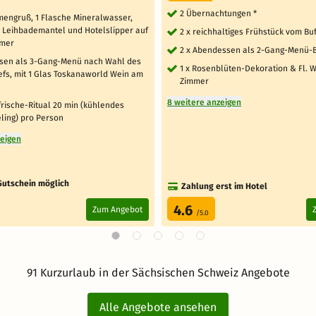
2 Übernachtungen *
mengruß, 1 Flasche Mineralwasser,
r Leihbademantel und Hotelslipper auf
2 x reichhaltiges Frühstück vom Buf
mmer
2 x Abendessen als 2-Gang-Menü-B
sen als 3-Gang-Menü nach Wahl des
1 x Rosenblüten-Dekoration & Fl. W
fs, mit 1 Glas Toskanaworld Wein am
Zimmer
8 weitere anzeigen
rische-Ritual 20 min (kühlendes
ling) pro Person
zeigen
Gutschein möglich
Zahlung erst im Hotel
4.6
Zum Angebot
/5.0
91 Kurzurlaub in der Sächsischen Schweiz Angebote
Alle Angebote ansehen