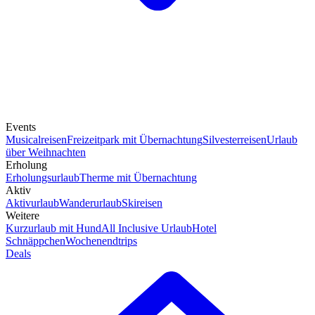
Events
Musicalreisen
Freizeitpark mit Übernachtung
Silvesterreisen
Urlaub
über Weihnachten
Erholung
Erholungsurlaub
Therme mit Übernachtung
Aktiv
Aktivurlaub
Wanderurlaub
Skireisen
Weitere
Kurzurlaub mit Hund
All Inclusive Urlaub
Hotel
Schnäppchen
Wochenendtrips
Deals