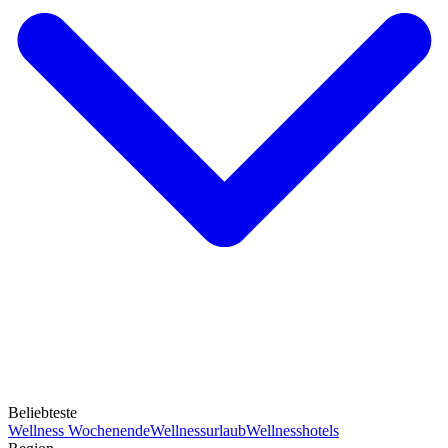
Beliebteste
Wellness Wochenende
Wellnessurlaub
Wellnesshotels