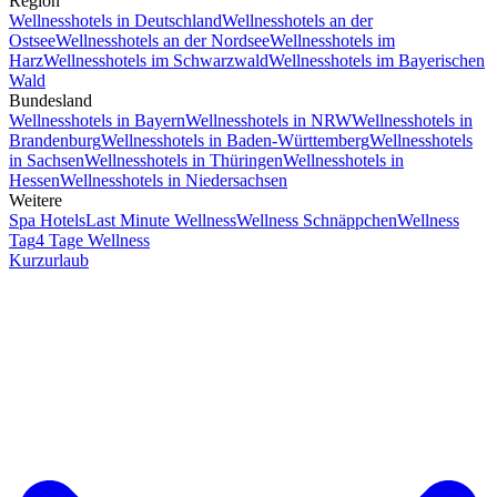
Region
Wellnesshotels in Deutschland
Wellnesshotels an der
Ostsee
Wellnesshotels an der Nordsee
Wellnesshotels im
Harz
Wellnesshotels im Schwarzwald
Wellnesshotels im Bayerischen
Wald
Bundesland
Wellnesshotels in Bayern
Wellnesshotels in NRW
Wellnesshotels in
Brandenburg
Wellnesshotels in Baden-Württemberg
Wellnesshotels
in Sachsen
Wellnesshotels in Thüringen
Wellnesshotels in
Hessen
Wellnesshotels in Niedersachsen
Weitere
Spa Hotels
Last Minute Wellness
Wellness Schnäppchen
Wellness
Tag
4 Tage Wellness
Kurzurlaub