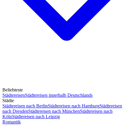
Beliebteste
Städtereisen
Städtereisen innerhalb Deutschlands
Städte
Städtereisen nach Berlin
Städtereisen nach Hamburg
Städtereisen
nach Dresden
Städtereisen nach München
Städtereisen nach
Köln
Städtereisen nach Leipzig
Romantik