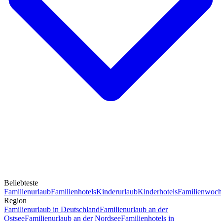
Beliebteste
Familienurlaub
Familienhotels
Kinderurlaub
Kinderhotels
Familienwoc
Region
Familienurlaub in Deutschland
Familienurlaub an der
Ostsee
Familienurlaub an der Nordsee
Familienhotels in