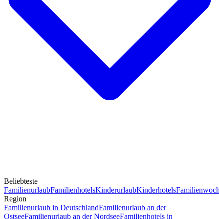
Beliebteste
Familienurlaub
Familienhotels
Kinderurlaub
Kinderhotels
Familienwoc
Region
Familienurlaub in Deutschland
Familienurlaub an der
Ostsee
Familienurlaub an der Nordsee
Familienhotels in