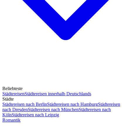
Beliebteste
Städtereisen
Städtereisen innerhalb Deutschlands
Städte
Städtereisen nach Berlin
Städtereisen nach Hamburg
Städtereisen
nach Dresden
Städtereisen nach München
Städtereisen nach
Köln
Städtereisen nach Leipzig
Romantik