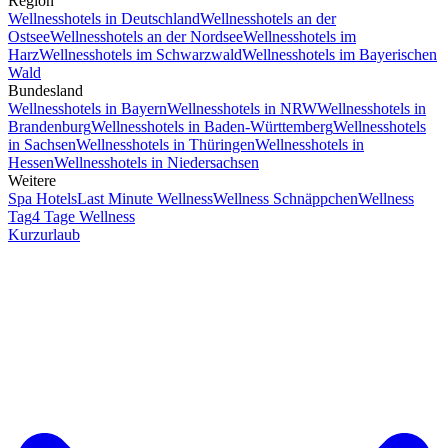
Region
Wellnesshotels in Deutschland
Wellnesshotels an der
Ostsee
Wellnesshotels an der Nordsee
Wellnesshotels im
Harz
Wellnesshotels im Schwarzwald
Wellnesshotels im Bayerischen
Wald
Bundesland
Wellnesshotels in Bayern
Wellnesshotels in NRW
Wellnesshotels in
Brandenburg
Wellnesshotels in Baden-Württemberg
Wellnesshotels
in Sachsen
Wellnesshotels in Thüringen
Wellnesshotels in
Hessen
Wellnesshotels in Niedersachsen
Weitere
Spa Hotels
Last Minute Wellness
Wellness Schnäppchen
Wellness
Tag
4 Tage Wellness
Kurzurlaub