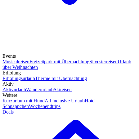
Events
Musicalreisen
Freizeitpark mit Übernachtung
Silvesterreisen
Urlaub
über Weihnachten
Erholung
Erholungsurlaub
Therme mit Übernachtung
Aktiv
Aktivurlaub
Wanderurlaub
Skireisen
Weitere
Kurzurlaub mit Hund
All Inclusive Urlaub
Hotel
Schnäppchen
Wochenendtrips
Deals