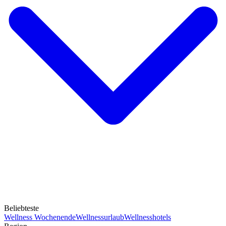
Beliebteste
Wellness Wochenende
Wellnessurlaub
Wellnesshotels