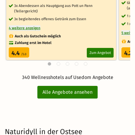
tägl
3x Abendessen als Hauptgang aus Pott un Pann
(auß
(Tellergericht)
1 x 
3x begleitendes offenes Getränk zum Essen
1 x 
4 weitere anzeigen
5 weite
Auch als Gutschein möglich
Auch
Zahlung erst im Hotel
4.4
4.2
Zum Angebot
/5.0
/
340 Wellnesshotels auf Usedom Angebote
Alle Angebote ansehen
Naturidyll in der Ostsee