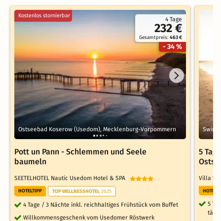
Kostenlos stornierbar
4 Tage
232 €
Gesamtpreis:
463 €
- 34 %
Ostseebad Koserow (Usedom), Mecklenburg-Vorpommern
Swine
Pott un Pann - Schlemmen und Seele
5 Tag
baumeln
Ostse
SEETELHOTEL Nautic Usedom Hotel & SPA
Villa W
HOTELTIPP
HOTELT
TOP WELLNESSHOTEL
2025
5 Ta
4 Tage / 3 Nächte inkl. reichhaltiges Frühstück vom Buffet
tägl
Willkommensgeschenk vom Usedomer Röstwerk