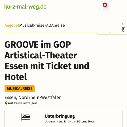
0
+ 11 Fotos
Ticket + Hotel
Angebot
Musical
Preise
FAQ
Anreise
133,00 €
GROOVE im GOP
Artistical-Theater
Essen mit Ticket und
Hotel
MUSICALREISE
Essen, Nordrhein-Westfalen
Auf Karte anzeigen
Unterbringung
Übernachtung im 3- bis 5-Sterne Hotel