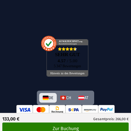
AUSGEZEICHNET
.org
Kundenbewertungen
SEHR GUT
4.57
/ 5.00
5.347 Bewertungen
Hinweis zu den Bewertungen
DE
CH
AT
133,00 €
Gesamtpreis: 266,00 €
Zur Buchung
© GetAway Travel GmbH 2026 Alle Rechte vorbehalten.