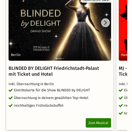
Gesamtpreis:
154 €
Berlin
Hambu
BLINDED BY DELIGHT Friedrichstadt-Palast
MJ - 
mit Ticket und Hotel
Ticke
Inkl. Übernachtung in Berlin
Inkl. Ü
Eintrittskarte für die Show BLINDED by DELIGHT
Eint
Übernachtung in deinem gewählten Top-Hotel
Über
reichhaltiges Frühstücksbuffet
reic
kost
Zum Musical