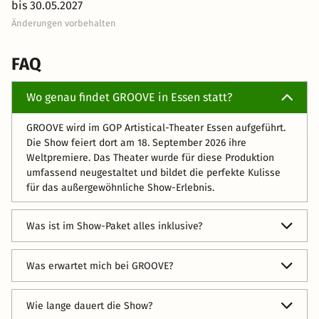
bis 30.05.2027
Änderungen vorbehalten
FAQ
Wo genau findet GROOVE in Essen statt?
GROOVE wird im GOP Artistical-Theater Essen aufgeführt.
Die Show feiert dort am 18. September 2026 ihre
Weltpremiere. Das Theater wurde für diese Produktion
umfassend neugestaltet und bildet die perfekte Kulisse
für das außergewöhnliche Show-Erlebnis.
Was ist im Show-Paket alles inklusive?
Dein Arrangement beinhaltet das Ticket für GROOVE in der
Was erwartet mich bei GROOVE?
gebuchten Kategorie, die Übernachtung im ausgewählten
Hotel sowie Frühstück.
Freue dich auf eine energiegeladene Hommage an die
Wie lange dauert die Show?
Disco-Ära der 1970er Jahre mit Weltklasse-Artistik,