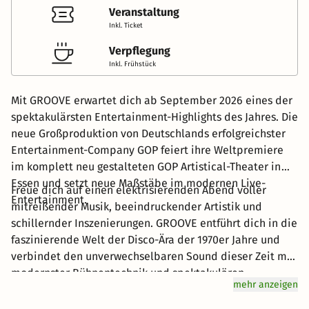
Veranstaltung
Inkl. Ticket
Verpflegung
Inkl. Frühstück
Mit GROOVE erwartet dich ab September 2026 eines der
spektakulärsten Entertainment-Highlights des Jahres. Die
neue Großproduktion von Deutschlands erfolgreichster
Entertainment-Company GOP feiert ihre Weltpremiere
im komplett neu gestalteten GOP Artistical-Theater in
Essen und setzt neue Maßstäbe im modernen Live-
Freue dich auf einen elektrisierenden Abend voller
Entertainment.
mitreißender Musik, beeindruckender Artistik und
schillernder Inszenierungen. GROOVE entführt dich in die
faszinierende Welt der Disco-Ära der 1970er Jahre und
verbindet den unverwechselbaren Sound dieser Zeit mit
modernster Bühnentechnik und spektakulären
mehr anzeigen
Showelementen. Rund um das Theater laden die Essener
Innenstadt, das UNESCO-Welterbe Zollverein sowie