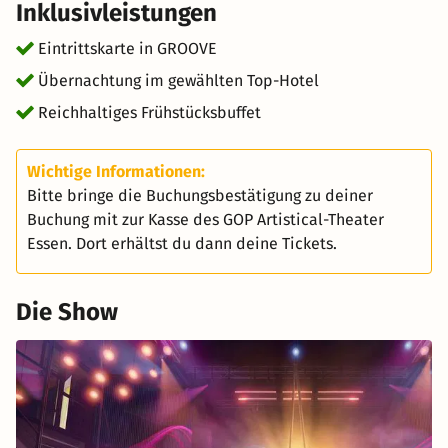
Inklusivleistungen
zahlreiche Restaurants und Bars dazu ein, deinen
Aufenthalt in der Ruhrmetropole perfekt abzurunden.
Eintrittskarte in GROOVE
Übernachtung im gewählten Top-Hotel
Reichhaltiges Frühstücksbuffet
Wichtige Informationen:
Bitte bringe die Buchungsbestätigung zu deiner
Buchung mit zur Kasse des GOP Artistical-Theater
Essen. Dort erhältst du dann deine Tickets.
Die Show