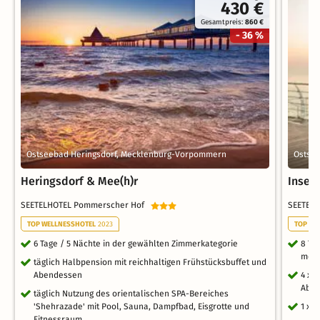
430 €
Gesamtpreis:
860 €
- 36 %
Ostseebad Heringsdorf, Mecklenburg-Vorpommern
Ostse
Heringsdorf & Mee(h)r
Insel
SEETELHOTEL Pommerscher Hof
SEETEL
TOP WELLNESSHOTEL
2023
TOP WE
6 Tage / 5 Nächte in der gewählten Zimmerkategorie
8 Ta
mein
täglich Halbpension mit reichhaltigen Frühstücksbuffet und
Abendessen
4 x 
Aben
täglich Nutzung des orientalischen SPA-Bereiches
'Shehrazade' mit Pool, Sauna, Dampfbad, Eisgrotte und
1 x 
Fitnessraum