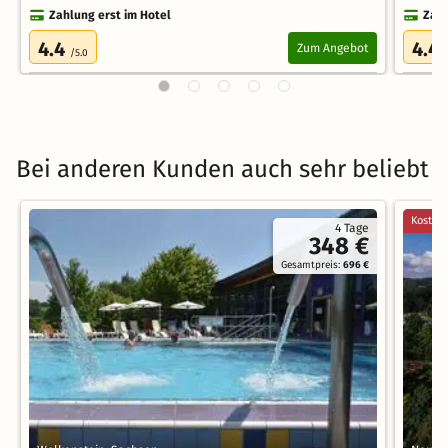
Zahlung erst im Hotel
Zahl
4.4
4.4
Zum Angebot
/5.0
Bei anderen Kunden auch sehr beliebt
Kostenl
4 Tage
348 €
Gesamtpreis:
696 €