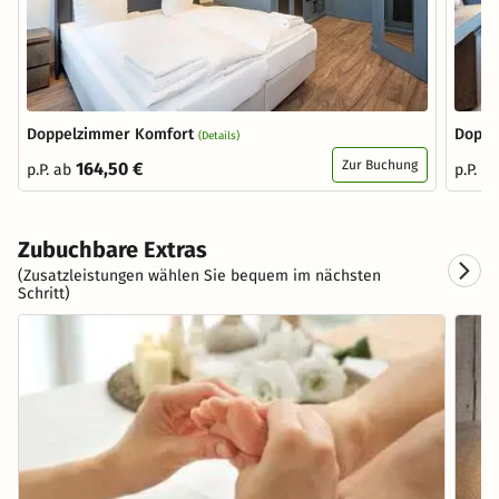
Doppelzimmer Komfort
Doppe
(Details)
Zur Buchung
164,50 €
p.P. ab
p.P. a
Zubuchbare Extras
(Zusatzleistungen wählen Sie bequem im nächsten
Schritt)