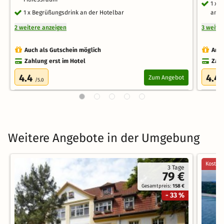
1 x 
1 x Begrüßungsdrink an der Hotelbar
an 2
2 weitere anzeigen
3 weite
Auch als Gutschein möglich
Auch
Zahlung erst im Hotel
Zahl
4.4
4.4
Zum Angebot
/5.0
Weitere Angebote in der Umgebung
Kostenl
3 Tage
79 €
Gesamtpreis:
158 €
- 33 %