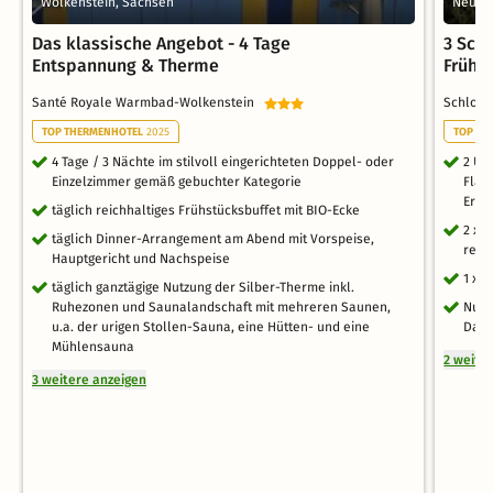
Wolkenstein, Sachsen
Neuha
Das klassische Angebot - 4 Tage
3 Schl
Entspannung & Therme
Frühs
Santé Royale Warmbad-Wolkenstein
Schlos
TOP THERMENHOTEL
2025
TOP RO
4 Tage / 3 Nächte im stilvoll eingerichteten Doppel- oder
2 Üb
Einzelzimmer gemäß gebuchter Kategorie
Flai
Erzg
täglich reichhaltiges Frühstücksbuffet mit BIO-Ecke
2 x 
täglich Dinner-Arrangement am Abend mit Vorspeise,
regi
Hauptgericht und Nachspeise
1 x 
täglich ganztägige Nutzung der Silber-Therme inkl.
Ruhezonen und Saunalandschaft mit mehreren Saunen,
Nutz
u.a. der urigen Stollen-Sauna, eine Hütten- und eine
Damp
Mühlensauna
2 weite
3 weitere anzeigen