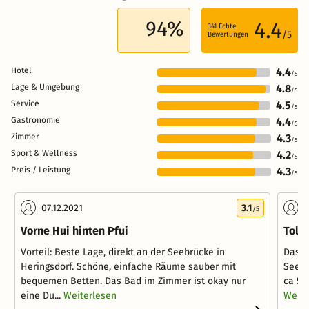
94%
4.4
341
Echte
/5
Bewertungen
Hotel
4.4
/5
Lage & Umgebung
4.8
/5
Service
4.5
/5
Gastronomie
4.4
/5
Zimmer
4.3
/5
Sport & Wellness
4.2
/5
Preis / Leistung
4.3
/5
07.12.2021
3.1
0
/5
Vorne Hui hinten Pfui
Tolle
Vorteil: Beste Lage, direkt an der Seebrücke in
Das H
Heringsdorf. Schöne, einfache Räume sauber mit
Seebr
bequemen Betten. Das Bad im Zimmer ist okay nur
ca 50
eine Du...
Weiterlesen
Weite