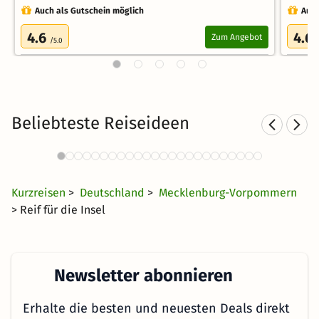
Auch als Gutschein möglich
Auch
4.6
4.6
Zum Angebot
/5.0
Beliebteste Reiseideen
Wellnesshotels an der Ostsee
1082 Angebote
42 €
ab
Kurzreisen
>
Deutschland
>
Mecklenburg-Vorpommern
> Reif für die Insel
Newsletter abonnieren
Erhalte die besten und neuesten Deals direkt