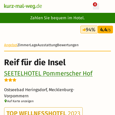
0
+ 11 Fotos
Zahlen Sie bequem im Hotel.
3 Tage
94%
4.4
150 €
/5
-39%
Angebot
Zimmer
Lage
Ausstattung
Bewertungen
Reif für die Insel
SEETELHOTEL Pommerscher Hof
Ostseebad Heringsdorf, Mecklenburg-
Vorpommern
Auf Karte anzeigen
TOP WELLNESSHOTEL
2023