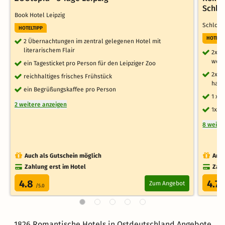
Schlo
Book Hotel Leipzig
Schloss
HOTELTIPP
HOTELT
2 Übernachtungen im zentral gelegenen Hotel mit
literarischem Flair
2x Ü
weit
ein Tagesticket pro Person für den Leipziger Zoo
2x r
reichhaltiges frisches Frühstück
haus
ein Begrüßungskaffee pro Person
1 x 
2 weitere anzeigen
1x F
8 weite
Auch als Gutschein möglich
Auch
Zahlung erst im Hotel
Zahl
4.8
4.7
Zum Angebot
/5.0
/
1826 Romantische Hotels in Ostdeutschland Angebote