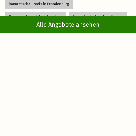
Romantische Hotels in Brandenburg
Romantische Hotels in Hamburg
Romantische Hotels in Hessen
Alle Angebote ansehen
Weitere Vorschläge anzeigen
Romantische Hotels in Mecklenburg-Vorpommern
Kurzreisen
>
Romantische Hotels
>
Romantische Hotels
Romantische Hotels in Niedersachsen
in Deutschland
> Romantische Hotels in Ostdeutschland
Romantische Hotels in Norddeutschland
Newsletter abonnieren
Romantische Hotels in Rheinland-Pfalz
Erhalte die besten und neuesten Deals direkt
Romantische Hotels im Saarland
ins Postfach
Romantische Hotels in Sachsen
Romantische Hotels in Sachsen Anhalt
Romantische Hotels in Schleswig-Holstein
Jetzt anmelden
Romantische Hotels in Süddeutschland