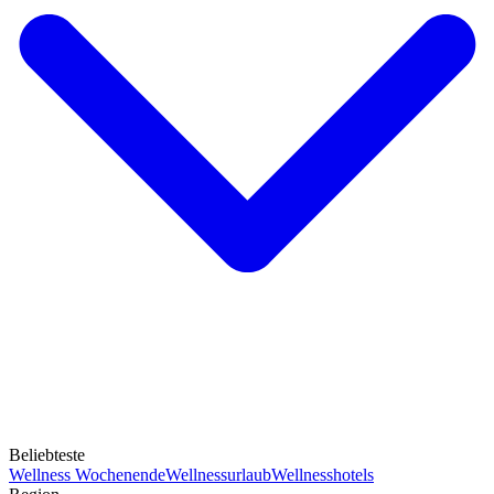
Beliebteste
Wellness Wochenende
Wellnessurlaub
Wellnesshotels