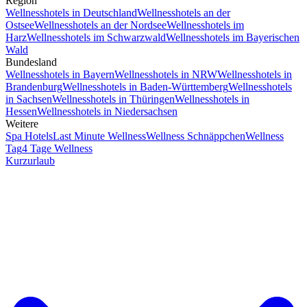
Region
Wellnesshotels in Deutschland
Wellnesshotels an der
Ostsee
Wellnesshotels an der Nordsee
Wellnesshotels im
Harz
Wellnesshotels im Schwarzwald
Wellnesshotels im Bayerischen
Wald
Bundesland
Wellnesshotels in Bayern
Wellnesshotels in NRW
Wellnesshotels in
Brandenburg
Wellnesshotels in Baden-Württemberg
Wellnesshotels
in Sachsen
Wellnesshotels in Thüringen
Wellnesshotels in
Hessen
Wellnesshotels in Niedersachsen
Weitere
Spa Hotels
Last Minute Wellness
Wellness Schnäppchen
Wellness
Tag
4 Tage Wellness
Kurzurlaub