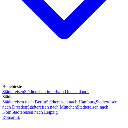
Beliebteste
Städtereisen
Städtereisen innerhalb Deutschlands
Städte
Städtereisen nach Berlin
Städtereisen nach Hamburg
Städtereisen
nach Dresden
Städtereisen nach München
Städtereisen nach
Köln
Städtereisen nach Leipzig
Romantik