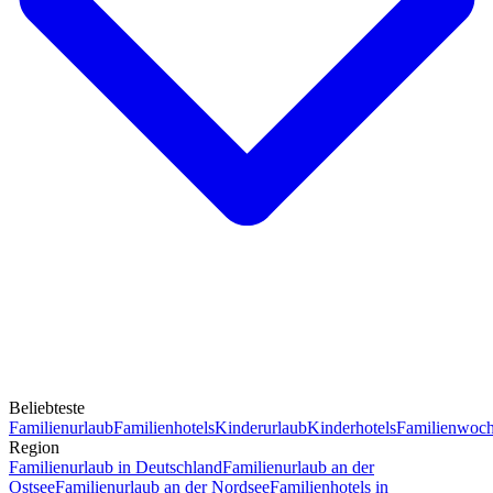
Beliebteste
Familienurlaub
Familienhotels
Kinderurlaub
Kinderhotels
Familienwoc
Region
Familienurlaub in Deutschland
Familienurlaub an der
Ostsee
Familienurlaub an der Nordsee
Familienhotels in