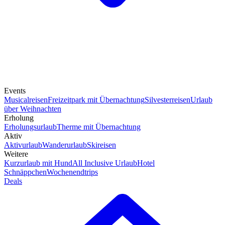
Events
Musicalreisen
Freizeitpark mit Übernachtung
Silvesterreisen
Urlaub
über Weihnachten
Erholung
Erholungsurlaub
Therme mit Übernachtung
Aktiv
Aktivurlaub
Wanderurlaub
Skireisen
Weitere
Kurzurlaub mit Hund
All Inclusive Urlaub
Hotel
Schnäppchen
Wochenendtrips
Deals