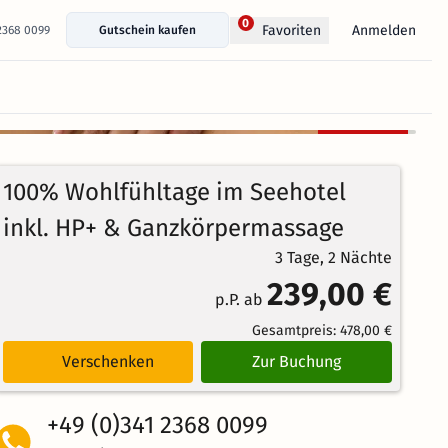
0
Anmelden
Favoriten
 2368 0099
Gutschein kaufen
+ 39 Fotos anzeigen
Kostenlos
92%
stornierbar
4.3
196
Echte
/5
100% Wohlfühltage im Seehotel
Bewertungen
Weiterempfehlung
Großartig
inkl. HP+ & Ganzkörpermassage
3 Tage, 2 Nächte
239,00 €
p.P. ab
Gesamtpreis:
478,00 €
Verschenken
Zur Buchung
+49 (0)341 2368 0099