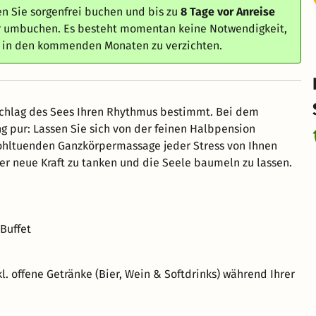
n Sie sorgenfrei buchen und bis zu
8 Tage vor Anreise
er umbuchen. Es besteht momentan keine Notwendigkeit,
e in den kommenden Monaten zu verzichten.
nschlag des Sees Ihren Rhythmus bestimmt. Bei dem
 pur: Lassen Sie sich von der feinen Halbpension
wohltuenden Ganzkörpermassage jeder Stress von Ihnen
er neue Kraft zu tanken und die Seele baumeln zu lassen.
 Buffet
 offene Getränke (Bier, Wein & Softdrinks) während Ihrer