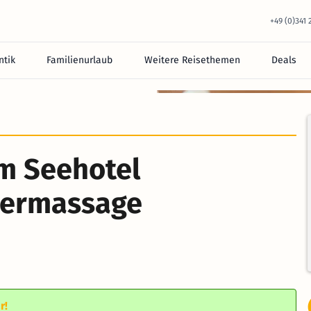
+49 (0)341
tik
Familienurlaub
Weitere Reisethemen
Deals
m Seehotel
permassage
r!