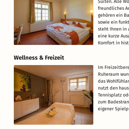
Suiten. Alle W
freundliches A
gehören ein B
sowie ein funk
steht Ihnen in
eine kurze Aus
Komfort in his
Wellness & Freizeit
Im Freizeitber
Ruheraum wund
das Wohlfühla
nutzt den hau
Tennisplatz od
zum Badestrand
eigener Spielp