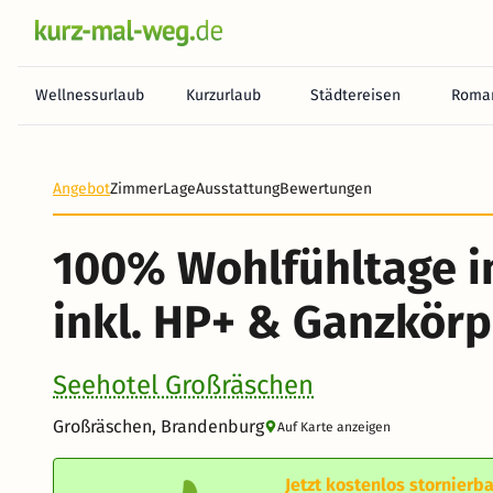
Wellnessurlaub
Kurzurlaub
Städtereisen
Roman
Angebot
Zimmer
Lage
Ausstattung
Bewertungen
100% Wohlfühltage i
inkl. HP+ & Ganzkör
Seehotel Großräschen
Großräschen, Brandenburg
Auf Karte anzeigen
Jetzt kostenlos stornierba