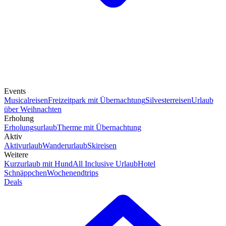
Events
Musicalreisen
Freizeitpark mit Übernachtung
Silvesterreisen
Urlaub
über Weihnachten
Erholung
Erholungsurlaub
Therme mit Übernachtung
Aktiv
Aktivurlaub
Wanderurlaub
Skireisen
Weitere
Kurzurlaub mit Hund
All Inclusive Urlaub
Hotel
Schnäppchen
Wochenendtrips
Deals