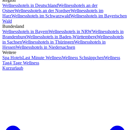
Region
Wellnesshotels in Deutschland
Wellnesshotels an der
Ostsee
Wellnesshotels an der Nordsee
Wellnesshotels im
Harz
Wellnesshotels im Schwarzwald
Wellnesshotels im Bayerischen
Wald
Bundesland
Wellnesshotels in Bayern
Wellnesshotels in NRW
Wellnesshotels in
Brandenburg
Wellnesshotels in Baden-Württemberg
Wellnesshotels
in Sachsen
Wellnesshotels in Thüringen
Wellnesshotels in
Hessen
Wellnesshotels in Niedersachsen
Weitere
Spa Hotels
Last Minute Wellness
Wellness Schnäppchen
Wellness
Tag
4 Tage Wellness
Kurzurlaub