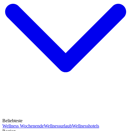
Beliebteste
Wellness Wochenende
Wellnessurlaub
Wellnesshotels