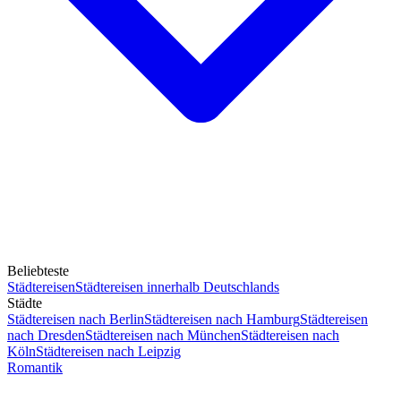
Beliebteste
Städtereisen
Städtereisen innerhalb Deutschlands
Städte
Städtereisen nach Berlin
Städtereisen nach Hamburg
Städtereisen
nach Dresden
Städtereisen nach München
Städtereisen nach
Köln
Städtereisen nach Leipzig
Romantik