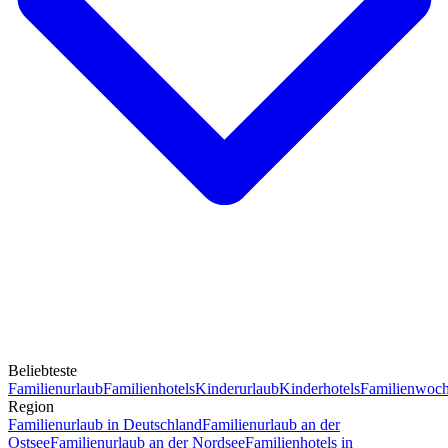
Beliebteste
Familienurlaub
Familienhotels
Kinderurlaub
Kinderhotels
Familienwoc
Region
Familienurlaub in Deutschland
Familienurlaub an der
Ostsee
Familienurlaub an der Nordsee
Familienhotels in