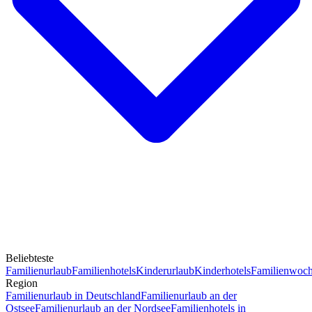
Beliebteste
Familienurlaub
Familienhotels
Kinderurlaub
Kinderhotels
Familienwoc
Region
Familienurlaub in Deutschland
Familienurlaub an der
Ostsee
Familienurlaub an der Nordsee
Familienhotels in