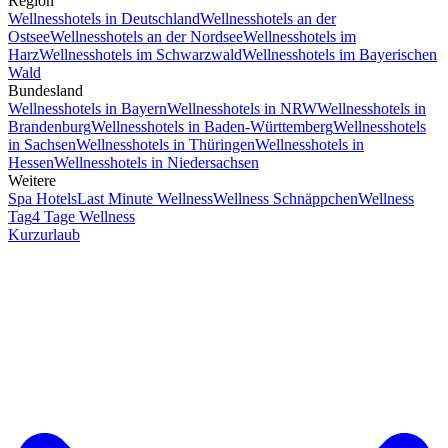
Region
Wellnesshotels in Deutschland
Wellnesshotels an der
Ostsee
Wellnesshotels an der Nordsee
Wellnesshotels im
Harz
Wellnesshotels im Schwarzwald
Wellnesshotels im Bayerischen
Wald
Bundesland
Wellnesshotels in Bayern
Wellnesshotels in NRW
Wellnesshotels in
Brandenburg
Wellnesshotels in Baden-Württemberg
Wellnesshotels
in Sachsen
Wellnesshotels in Thüringen
Wellnesshotels in
Hessen
Wellnesshotels in Niedersachsen
Weitere
Spa Hotels
Last Minute Wellness
Wellness Schnäppchen
Wellness
Tag
4 Tage Wellness
Kurzurlaub