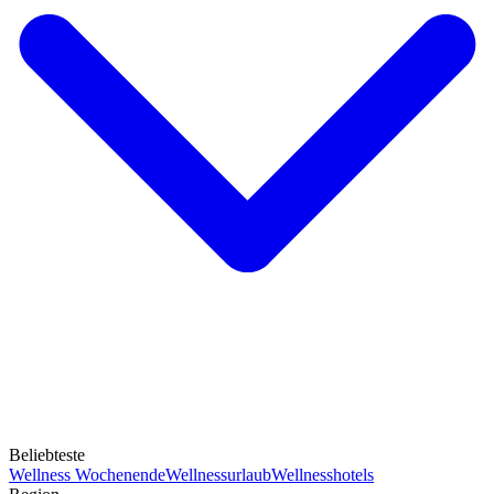
Beliebteste
Wellness Wochenende
Wellnessurlaub
Wellnesshotels