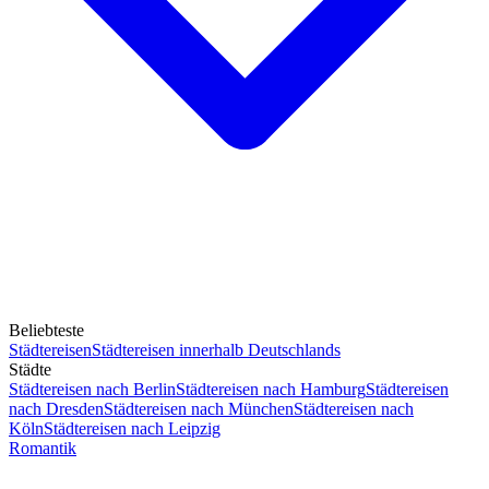
Beliebteste
Städtereisen
Städtereisen innerhalb Deutschlands
Städte
Städtereisen nach Berlin
Städtereisen nach Hamburg
Städtereisen
nach Dresden
Städtereisen nach München
Städtereisen nach
Köln
Städtereisen nach Leipzig
Romantik