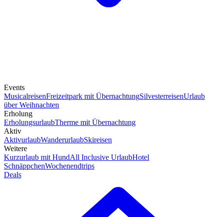
Events
Musicalreisen
Freizeitpark mit Übernachtung
Silvesterreisen
Urlaub
über Weihnachten
Erholung
Erholungsurlaub
Therme mit Übernachtung
Aktiv
Aktivurlaub
Wanderurlaub
Skireisen
Weitere
Kurzurlaub mit Hund
All Inclusive Urlaub
Hotel
Schnäppchen
Wochenendtrips
Deals