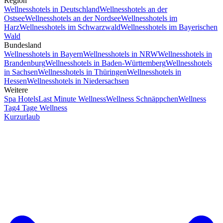
Region
Wellnesshotels in Deutschland
Wellnesshotels an der
Ostsee
Wellnesshotels an der Nordsee
Wellnesshotels im
Harz
Wellnesshotels im Schwarzwald
Wellnesshotels im Bayerischen
Wald
Bundesland
Wellnesshotels in Bayern
Wellnesshotels in NRW
Wellnesshotels in
Brandenburg
Wellnesshotels in Baden-Württemberg
Wellnesshotels
in Sachsen
Wellnesshotels in Thüringen
Wellnesshotels in
Hessen
Wellnesshotels in Niedersachsen
Weitere
Spa Hotels
Last Minute Wellness
Wellness Schnäppchen
Wellness
Tag
4 Tage Wellness
Kurzurlaub