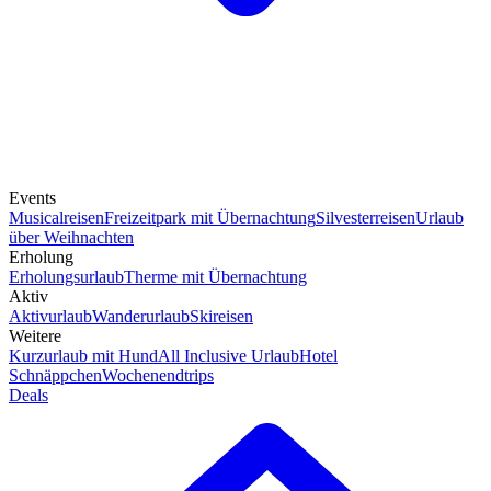
Events
Musicalreisen
Freizeitpark mit Übernachtung
Silvesterreisen
Urlaub
über Weihnachten
Erholung
Erholungsurlaub
Therme mit Übernachtung
Aktiv
Aktivurlaub
Wanderurlaub
Skireisen
Weitere
Kurzurlaub mit Hund
All Inclusive Urlaub
Hotel
Schnäppchen
Wochenendtrips
Deals