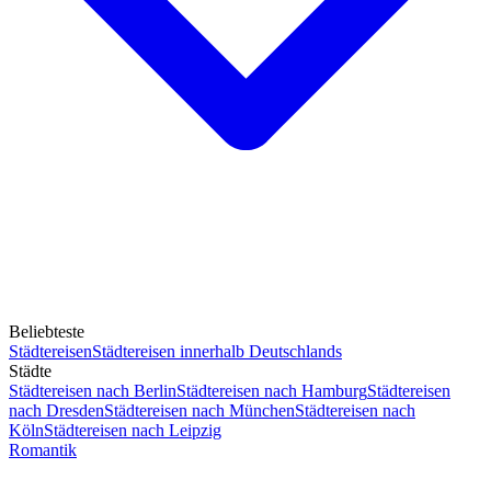
Beliebteste
Städtereisen
Städtereisen innerhalb Deutschlands
Städte
Städtereisen nach Berlin
Städtereisen nach Hamburg
Städtereisen
nach Dresden
Städtereisen nach München
Städtereisen nach
Köln
Städtereisen nach Leipzig
Romantik