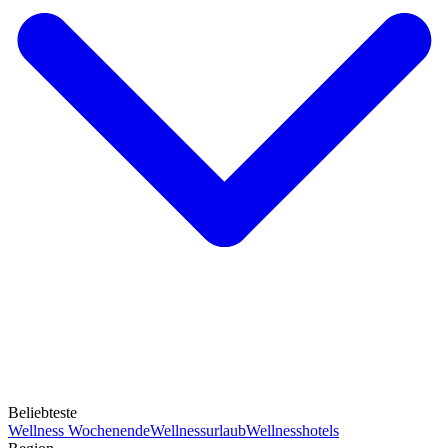
Beliebteste
Wellness Wochenende
Wellnessurlaub
Wellnesshotels