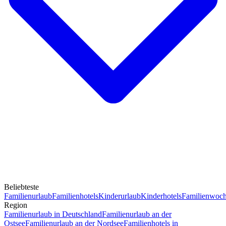
Beliebteste
Familienurlaub
Familienhotels
Kinderurlaub
Kinderhotels
Familienwoc
Region
Familienurlaub in Deutschland
Familienurlaub an der
Ostsee
Familienurlaub an der Nordsee
Familienhotels in