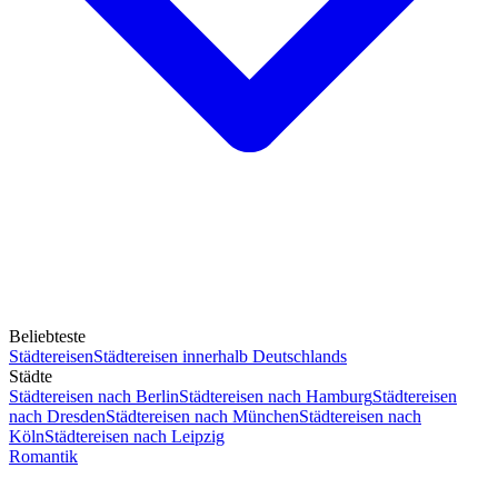
Beliebteste
Städtereisen
Städtereisen innerhalb Deutschlands
Städte
Städtereisen nach Berlin
Städtereisen nach Hamburg
Städtereisen
nach Dresden
Städtereisen nach München
Städtereisen nach
Köln
Städtereisen nach Leipzig
Romantik