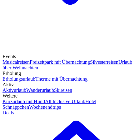
Events
Musicalreisen
Freizeitpark mit Übernachtung
Silvesterreisen
Urlaub
über Weihnachten
Erholung
Erholungsurlaub
Therme mit Übernachtung
Aktiv
Aktivurlaub
Wanderurlaub
Skireisen
Weitere
Kurzurlaub mit Hund
All Inclusive Urlaub
Hotel
Schnäppchen
Wochenendtrips
Deals