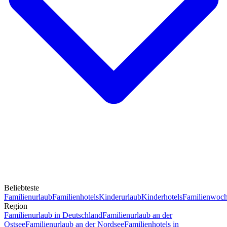
Beliebteste
Familienurlaub
Familienhotels
Kinderurlaub
Kinderhotels
Familienwoc
Region
Familienurlaub in Deutschland
Familienurlaub an der
Ostsee
Familienurlaub an der Nordsee
Familienhotels in