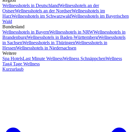
Region
Wellnesshotels in Deutschland
Wellnesshotels an der
Ostsee
Wellnesshotels an der Nordsee
Wellnesshotels im
Harz
Wellnesshotels im Schwarzwald
Wellnesshotels im Bayerischen
Wald
Bundesland
Wellnesshotels in Bayern
Wellnesshotels in NRW
Wellnesshotels in
Brandenburg
Wellnesshotels in Baden-Württemberg
Wellnesshotels
in Sachsen
Wellnesshotels in Thüringen
Wellnesshotels in
Hessen
Wellnesshotels in Niedersachsen
Weitere
Spa Hotels
Last Minute Wellness
Wellness Schnäppchen
Wellness
Tag
4 Tage Wellness
Kurzurlaub