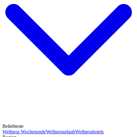
Beliebteste
Wellness Wochenende
Wellnessurlaub
Wellnesshotels