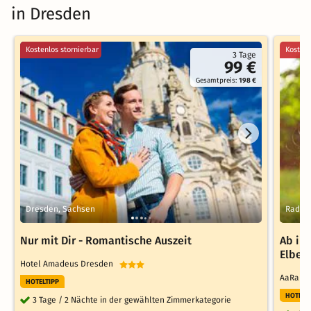
in Dresden
Kostenlos stornierbar
Kostenl
3 Tage
99 €
Gesamtpreis:
198 €
Dresden, Sachsen
Radeb
Nur mit Dir - Romantische Auszeit
Ab in 
Elber
Hotel Amadeus Dresden
AaRa H
HOTELTIPP
HOTELT
3 Tage / 2 Nächte in der gewählten Zimmerkategorie