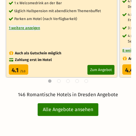
4 Üb
1 x Welcomedrink an der Bar
Dres
täglich Halbpension mit abendlichem Themenbuffet
4 x 
Parken am Hotel (nach Verfügbarkeit)
Früh
1 weitere anzeigen
3 x 
4 x 
Selb
8 weite
Auch als Gutschein möglich
Auch
Zahlung erst im Hotel
4.1
4.4
Zum Angebot
/5.0
146 Romantische Hotels in Dresden Angebote
Alle Angebote ansehen