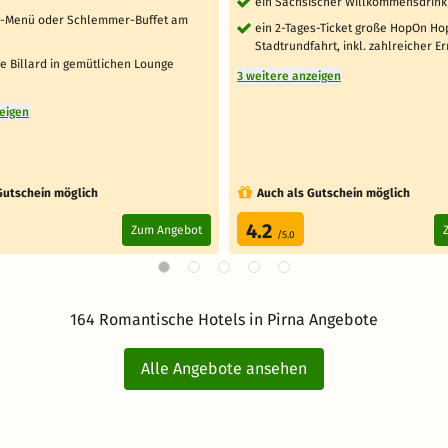
ein Sächsischer Willkommensdrink
g-Menü oder Schlemmer-Buffet am
ein 2-Tages-Ticket große HopOn Ho
Stadtrundfahrt, inkl. zahlreicher 
de Billard in gemütlichen Lounge
3 weitere anzeigen
zeigen
Gutschein möglich
Auch als Gutschein möglich
4.2
Zum Angebot
/5.0
164 Romantische Hotels in Pirna Angebote
Alle Angebote ansehen