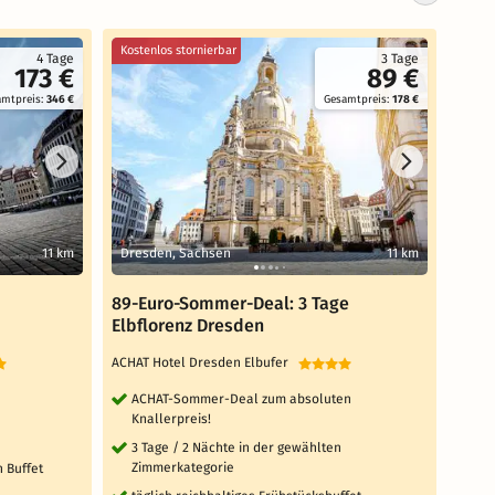
Kostenlos stornierbar
Koste
4 Tage
3 Tage
173 €
89 €
amtpreis:
346 €
Gesamtpreis:
178 €
11 km
Dresden, Sachsen
11 km
Rade
89-Euro-Sommer-Deal: 3 Tage
4 Ta
Elbflorenz Dresden
Porz
ACHAT Hotel Dresden Elbufer
AaRa 
ACHAT-Sommer-Deal zum absoluten
3 
Knallerpreis!
an
3 Tage / 2 Nächte in der gewählten
3 x
Zimmerkategorie
wa
n Buffet