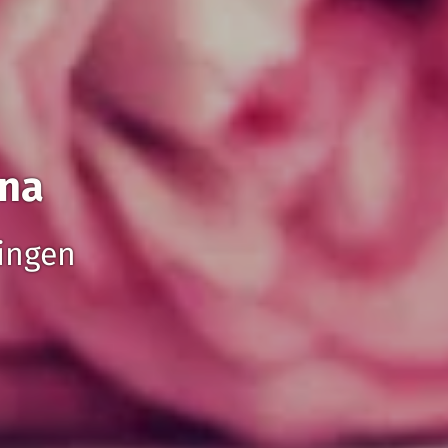
rna
ringen