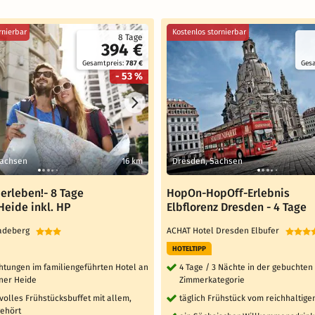
rnierbar
Kostenlos stornierbar
8 Tage
394 €
Gesamtpreis:
787 €
Ges
- 53 %
Sachsen
16 km
Dresden, Sachsen
erleben!- 8 Tage
HopOn-HopOff-Erlebnis
Heide inkl. HP
Elbflorenz Dresden - 4 Tage
Radeberg
ACHAT Hotel Dresden Elbufer
HOTELTIPP
htungen im familiengeführten Hotel an
4 Tage / 3 Nächte in der gebuchten
ner Heide
Zimmerkategorie
volles Frühstücksbuffet mit allem,
täglich Frühstück vom reichhaltige
ehört