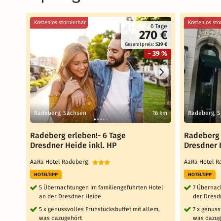
Kostenlos stornierbar
Kostenlos sto
6 Tage
270 €
Gesamtpreis:
539 €
- 39 %
Radeberg, Sachsen
16 km
Radeberg, 
Radeberg erleben!- 6 Tage
Radeberg 
Dresdner Heide inkl. HP
Dresdner 
AaRa Hotel Radeberg
AaRa Hotel 
HOTELTIPP
HOTELTIPP
5 Übernachtungen im familiengeführten Hotel
7 Übernac
an der Dresdner Heide
der Dresd
5 x genussvolles Frühstücksbuffet mit allem,
7 x genuss
was dazugehört
was dazug