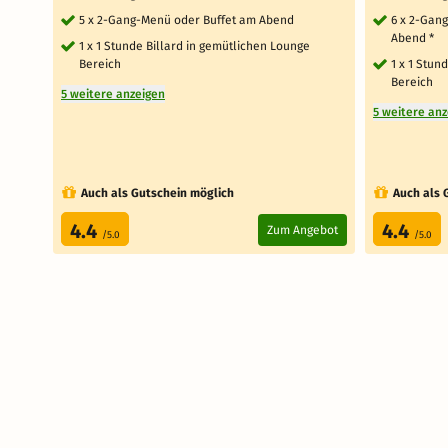
5 x 2-Gang-Menü oder Buffet am Abend
6 x 2-Gan
Abend *
1 x 1 Stunde Billard in gemütlichen Lounge
Bereich
1 x 1 Stun
Bereich
5 weitere anzeigen
5 weitere an
Auch als Gutschein möglich
Auch als 
4.4
4.4
Zum Angebot
/5.0
/5.0