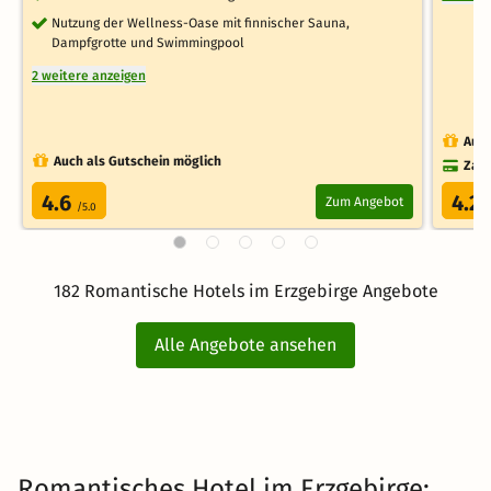
Nutzung der Wellness-Oase mit finnischer Sauna,
Dampfgrotte und Swimmingpool
2 weitere anzeigen
Auch
Auch als Gutschein möglich
Zahl
4.6
4.2
Zum Angebot
/5.0
/
182 Romantische Hotels im Erzgebirge Angebote
Alle Angebote ansehen
Romantisches Hotel im Erzgebirge: