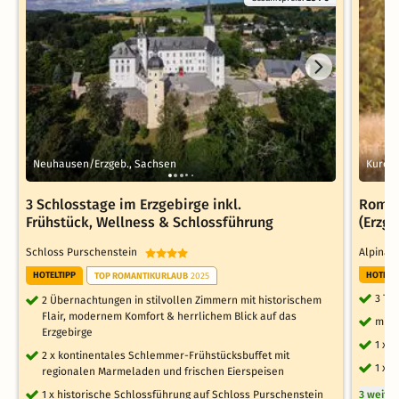
Neuhausen/Erzgeb., Sachsen
Kurort
3 Schlosstage im Erzgebirge inkl.
Roman
Frühstück, Wellness & Schlossführung
(Erzge
Schloss Purschenstein
Alpina 
HOTELTIPP
HOTELT
TOP ROMANTIKURLAUB
2025
3 Ta
2 Übernachtungen in stilvollen Zimmern mit historischem
Flair, modernem Komfort & herrlichem Blick auf das
mit 
Erzgebirge
1 x 
2 x kontinentales Schlemmer-Frühstücksbuffet mit
1 x 
regionalen Marmeladen und frischen Eierspeisen
1 x historische Schlossführung auf Schloss Purschenstein
3 weite