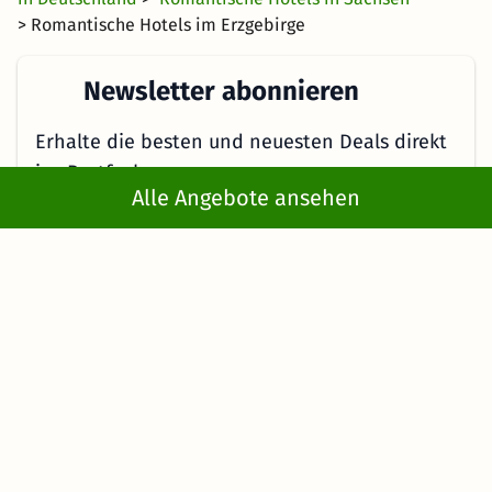
> Romantische Hotels im Erzgebirge
Newsletter abonnieren
Erhalte die besten und neuesten Deals direkt
ins Postfach
Alle Angebote ansehen
Jetzt anmelden
Mit der Eingabe meiner E-Mail-Adresse bzw. durch Klick auf "Jetzt
anmelden" willige ich ein, regelmäßig E-Mails von KMW mit
Angeboten zu erhalten. Ich kann diese Einwilligung jederzeit
widerrufen. Es gelten die Hinweise in der
Datenschutzerklärung
.