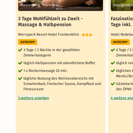
Masserberg, Thüringen
Georgenthal
3 Tage Wohlfühlzeit zu Zweit -
Faszinatio
Massage & Halbpension
Tage inkl
Werrapark Resort Hotel Frankenblick
Hotel Rodeb
HOTELTIPP
HOTELTIPP
3 Tage / 2 Nächte in der gewählten
6 Tage / 5
Zimmerkategorie
Zimmerkat
täglich Halbpension mit abendlichem Buffet
täglich re
1 x Rückenmassage 20 min.
tägliches
Menüs/Buf
tägliche Nutzung des Wellnessbereichs mit
Schwimmbad, Finnischer Sauna, Dampfbad und
Gästekart
Fitnessraum
des ÖPNV
3 weitere anzeigen
4 weitere an