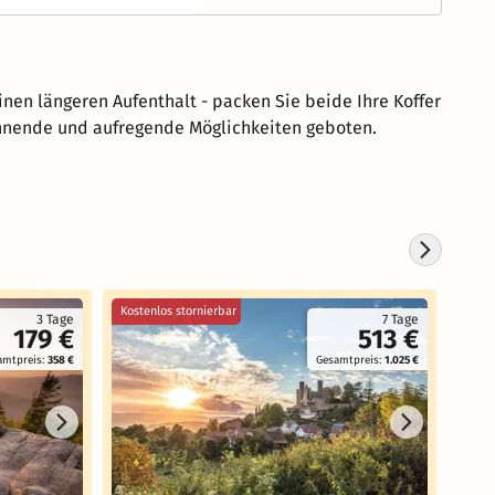
inen längeren Aufenthalt - packen Sie beide Ihre Koffer
annende und aufregende Möglichkeiten geboten.
Kostenlos stornierbar
Koste
3 Tage
7 Tage
179 €
513 €
amtpreis:
358 €
Gesamtpreis:
1.025 €