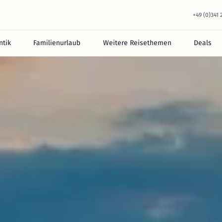
+49 (0)341
tik
Familienurlaub
Weitere Reisethemen
Deals