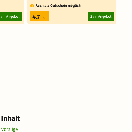
Au
Auch als Gutschein möglich
Za
4.7
4.
Zum Angebot
Zum Angebot
/5.0
Inhalt
Vorzüge