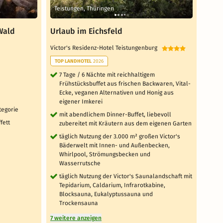
Teistungen, Thüringen
Heil
Wald
Urlaub im Eichsfeld
2 Ta
Ausz
Victor's Residenz-Hotel Teistungenburg
Hotel
TOP LANDHOTEL
2026
TOP 
7 Tage / 6 Nächte mit reichhaltigem
Frühstücksbuffet aus frischen Backwaren, Vital-
2 T
Ecke, veganen Alternativen und Honig aus
Frü
eigener Imkerei
Wur
tegorie
Ei
mit abendlichem Dinner-Buffet, liebevoll
ört
fett
zubereitet mit Kräutern aus dem eigenen Garten
1x
täglich Nutzung der 3.000 m² großen Victor's
(n
Bäderwelt mit Innen- und Außenbecken,
Whirlpool, Strömungsbecken und
1x
Wasserrutsche
od
täglich Nutzung der Victor's Saunalandschaft mit
1 
Tepidarium, Caldarium, Infrarotkabine,
Ba
Blocksauna, Eukalyptussauna und
2 weit
Trockensauna
7 weitere anzeigen