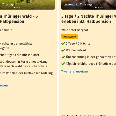
, Thüringen
Luisenthal, Thüringen
n Thüringer Wald - 6
3 Tage / 2 Nächte Thüringer 
. Halbpension
erleben inkl. Halbpension
achmühle
Waldhotel Berghof
HOTELTIPP
 Nächte in der gewählten
3 Tage / 2 Nächte
egorie
Welcomedrink
ichhaltiges Frühstücksbuffet
Übernachtung in der gebuchten Ka
 Abendessen in Form eines 3-Gang-
Täglich reichhaltiges Frühstücksbuf
fets nach Wahl des Küchenchefs
7 weitere anzeigen
e im Rahmen der Kurtaxe mit Nutzung
zeigen