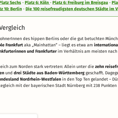
Platz Sechs
-
Platz 6: Köln
-
Platz 6: Freiburg im Breisgau
-
Pla
tz 10: Berlin
-
Die 100 reisefreudigsten deutschen Städte im V
ergleich
wohnerInnen des hippen Berlins oder die gut betuchten Münc
e Frankfurt
aka „Mainhattan“ – liegt es etwa am
internationa
nkfurterinnen und Frankfurter
im Verhältnis am meisten nac
eich zum Norden stark vertreten: Allein unter die
zehn reisef
sen
und
drei Städte aus Baden-Württemberg
geschafft. Dagege
undesland Nordrhein-Westfalen
in den Top Ten gelandet – Dü
egleich mit der bayerischen Stadt Nürnberg mit 238 Punkten