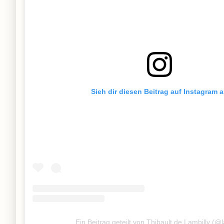
Sieh dir diesen Beitrag auf Instagram 
Ein Beitrag geteilt von Thibault de Lambilly (@