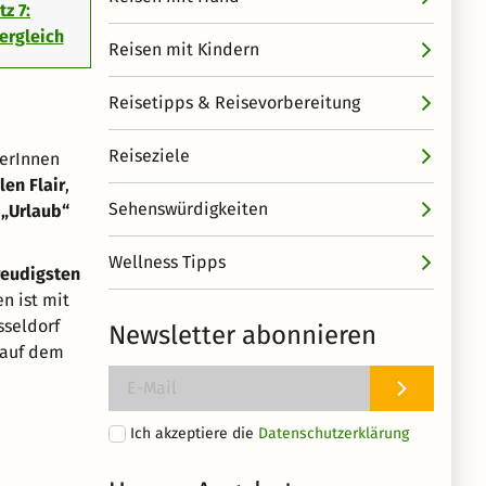
tz 7:
ergleich
Reisen mit Kindern
Reisetipps & Reisevorbereitung
Reiseziele
herInnen
len Flair
,
Sehenswürdigkeiten
h
„Urlaub“
Wellness Tipps
reudigsten
n ist mit
sseldorf
Newsletter abonnieren
 auf dem
Ich akzeptiere die
Datenschutzerklärung