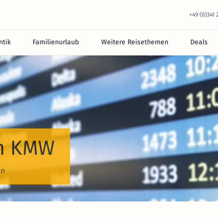
+49 (0)341
tik
Familienurlaub
Weitere Reisethemen
Deals
on KMW
en