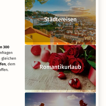
Städtereisen
n 300
Anfragen
 gleichen
afen
, dem
Romantikurlaub
ffen.