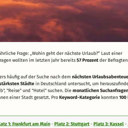
ährliche Frage: „Wohin geht der nächste Urlaub?“ Laut einer
ragen wollten im letzten Jahr bereits
57 Prozent
der Befragten
rs häufig auf der Suche nach dem
nächsten Urlaubsabenteue
stärksten Städte
in Deutschland untersucht, um herauszufind
", "Reise" und "Hotel" suchen. Die
monatlichen Suchanfrage
en einer Stadt gesetzt. Pro
Keyword-Kategorie
konnten
100
latz 1: Frankfurt am Main
-
Platz 2: Stuttgart
-
Platz 3: Kassel
-