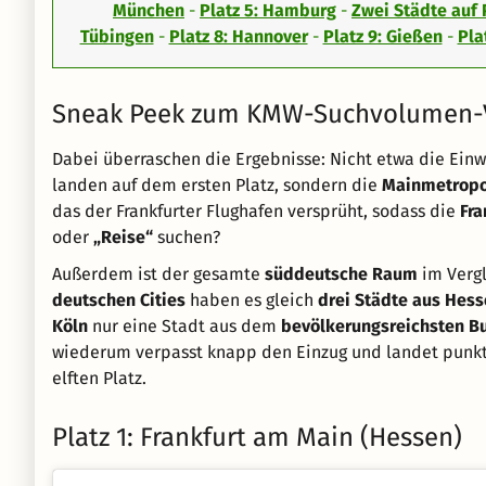
München
-
Platz 5: Hamburg
-
Zwei Städte auf 
Tübingen
-
Platz 8: Hannover
-
Platz 9: Gießen
-
Pla
Sneak Peek zum KMW-Suchvolumen-V
Dabei überraschen die Ergebnisse: Nicht etwa die Ein
landen auf dem ersten Platz, sondern die
Mainmetropol
das der Frankfurter Flughafen versprüht, sodass die
Fra
oder
„Reise“
suchen?
Außerdem ist der gesamte
süddeutsche Raum
im Vergl
deutschen Cities
haben es gleich
drei Städte aus Hes
Köln
nur eine Stadt aus dem
bevölkerungsreichsten B
wiederum verpasst knapp den Einzug und landet punkt
elften Platz.
Platz 1: Frankfurt am Main (Hessen)