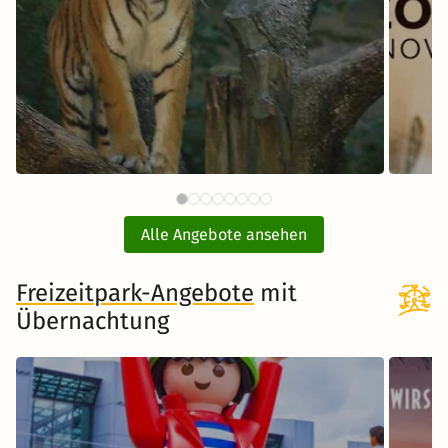
59 €
Tiergarten Nürnberg mit Hotel
E
ab
Alle Angebote ansehen
inkl. Übernachtung und Frühstück
Freizeitpark-Angebote
Zum Angebot
mit
Übernachtung