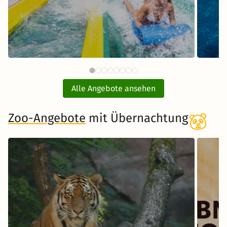
87 €
Therme Erding mit
ab
Übernachtung
Alle Angebote ansehen
inkl. Übernachtung und Frühstück
Zoo-Angebote
mit Übernachtung
Zum Angebot