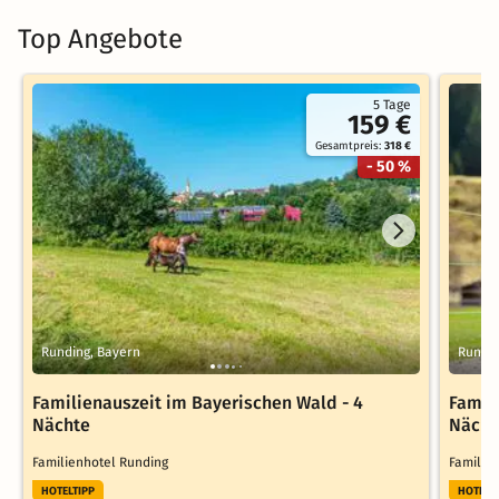
Top Angebote
5 Tage
159 €
Gesamtpreis:
318 €
- 50 %
Runding, Bayern
Rundin
Familienauszeit im Bayerischen Wald - 4
Famil
Nächte
Nächt
Familienhotel Runding
Familie
HOTELTIPP
HOTELT