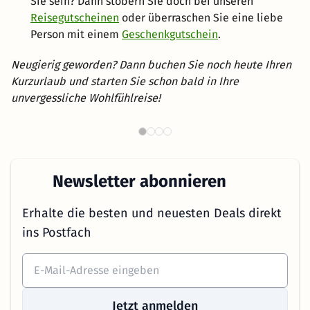
Sie sein? Dann stöbern Sie doch bei unseren
Reisegutscheinen
oder überraschen Sie eine liebe
Person mit einem
Geschenkgutschein
.
Neugierig geworden? Dann buchen Sie noch heute Ihren
Kurzurlaub und starten Sie schon bald in Ihre
unvergessliche Wohlfühlreise!
Th
Wellnesshotels in NRW
Newsletter abonnieren
Erhalte die besten und neuesten Deals direkt
ins Postfach
Jetzt anmelden