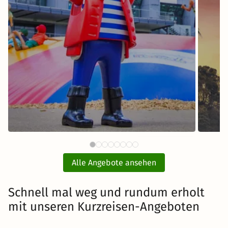
64 €
PLAYMOBIL®-FunPark mit Hotel
ab
und Eintritt
E
Alle Angebote ansehen
inkl. Übernachtung und Frühstück
Schnell mal weg und rundum erholt
mit unseren Kurzreisen-Angeboten
Zum Angebot