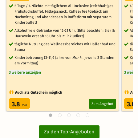
5 Tage / 4 Nächte mit täglichem All Inclusive (reichhaltiges
4 Ta
Frühstücksbuffet, Mittagssnack, Kaffee/Tee/Gebäck am
Früh
Nachmittag und Abendessen in Buffetform mit separatem
Nach
Kinderbuffet)
Kind
Alkoholfreie Getränke von 12-21 Uhr. (Bitte beachten: Bier &
Alko
Hauswein erst ab 16 Uhr bis 21 inkludiert)
Haus
tägliche Nutzung des Wellnessbereiches mit Hallenbad und
tägl
Sauna
Sau
Kinderbetreuung (3-11,9 Jahre von Mo.-Fr. jeweils 3 Stunden
Kind
am Vormittag)
am V
3 weitere anzeigen
3 weite
Auch als Gutschein möglich
Auch
3.8
3.8
Zum Angebot
/5.0
Zu den Top-Angeboten