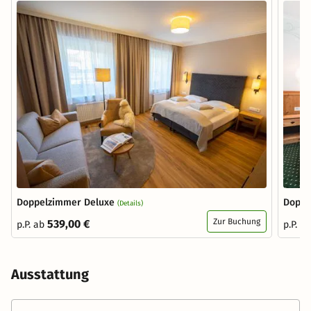
Doppelzimmer Deluxe
Doppe
(Details)
Zur Buchung
539,00 €
p.P. ab
p.P. a
Ausstattung