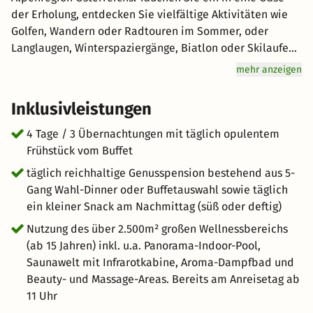
der Erholung, entdecken Sie vielfältige Aktivitäten wie
Golfen, Wandern oder Radtouren im Sommer, oder
Langlaugen, Winterspaziergänge, Biatlon oder Skilaufen
im Winter - und genießen Sie köstliches lokales Essen.
mehr anzeigen
Erleben Sie die Vorzüge unseres erstklassigen
Wellnesshotels mit einem exzellenten Wellnessbereich
Inklusivleistungen
und lassen Sie sich dabei von Bergpanoramen
verzaubern. Erkunden Sie die majestätische Bergwelt
4 Tage / 3 Übernachtungen mit täglich opulentem
Tirols, während Sie herzhafte Tiroler Spezialitäten und
Frühstück vom Buffet
regionale Gaumenfreuden kosten. Lassen Sie sich von
täglich reichhaltige Genusspension bestehend aus 5-
der herzlichen Tiroler Gastfreundschaft verwöhnen,
Gang Wahl-Dinner oder Buffetauswahl sowie täglich
während Sie malerische Dörfer und historische Stätten
ein kleiner Snack am Nachmittag (süß oder deftig)
erkunden. Tauchen Sie ein in die einzigartige Schönheit
Nutzung des über 2.500m² großen Wellnessbereichs
Tirols und lassen Sie sich von ihr verzaubern.
(ab 15 Jahren) inkl. u.a. Panorama-Indoor-Pool,
Leihbademantel ( gegen Kaution)
Saunawelt mit Infrarotkabine, Aroma-Dampfbad und
Beauty- und Massage-Areas. Bereits am Anreisetag ab
11 Uhr