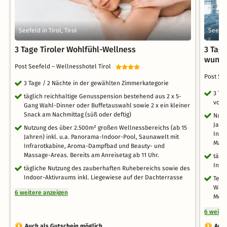
Seefeld in Tirol, Tirol
Seefeld
3 Tage Tiroler Wohlfühl-Wellness
3 Tag
wunde
Post Seefeld – Wellnesshotel Tirol
Post Se
3 Tage / 2 Nächte in der gewählten Zimmerkategorie
3 Ta
täglich reichhaltige Genusspension bestehend aus 2 x 5-
vom 
Gang Wahl-Dinner oder Buffetauswahl sowie 2 x ein kleiner
Snack am Nachmittag (süß oder deftig)
Nutz
Jahr
Nutzung des über 2.500m² großen Wellnessbereichs (ab 15
Infr
Jahren) inkl. u.a. Panorama-Indoor-Pool, Saunawelt mit
Mass
Infrarotkabine, Aroma-Dampfbad und Beauty- und
Massage-Areas. Bereits am Anreisetag ab 11 Uhr.
tägl
Indo
tägliche Nutzung des zauberhaften Ruhebereichs sowie des
Indoor-Aktivraums inkl. Liegewiese auf der Dachterrasse
Teil
Wand
6 weitere anzeigen
Medi
6 weite
Auch als Gutschein möglich
Auch