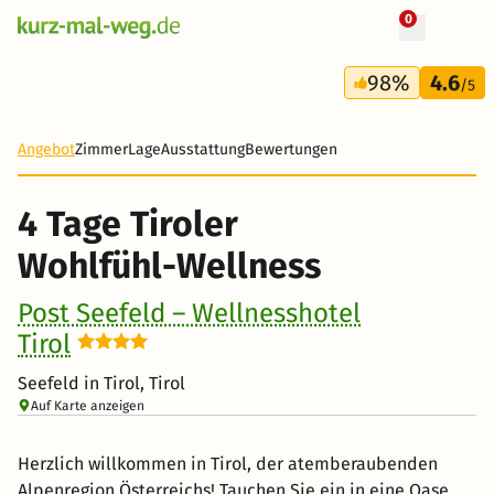
0
+ 54 Fotos
4 Tage
98%
4.6
509 €
/5
Angebot
Zimmer
Lage
Ausstattung
Bewertungen
4 Tage Tiroler
Wohlfühl-Wellness
Post Seefeld – Wellnesshotel
Tirol
Seefeld in Tirol, Tirol
Auf Karte anzeigen
Herzlich willkommen in Tirol, der atemberaubenden
Alpenregion Österreichs! Tauchen Sie ein in eine Oase