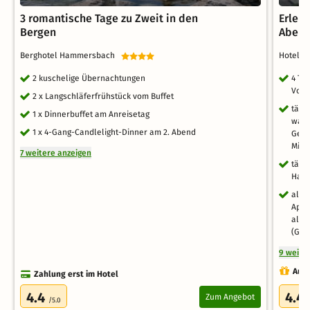
3 romantische Tage zu Zweit in den
Erlebn
Bergen
Abent
Berghotel Hammersbach
Hotel B
2 kuschelige Übernachtungen
4 Ta
Voll
2 x Langschläferfrühstück vom Buffet
tägl
1 x Dinnerbuffet am Anreisetag
warm
1 x 4-Gang-Candlelight-Dinner am 2. Abend
Getr
Mitn
7 weitere anzeigen
tägl
Haup
alko
Apfe
alko
(Grün
9 weite
Auch
Zahlung erst im Hotel
4.4
4.4
Zum Angebot
/5.0