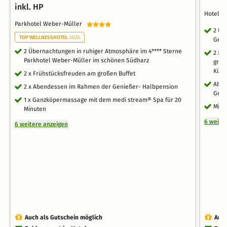
inkl. HP
Hotels
Parkhotel Weber-Müller
2 Üb
TOP WELLNESSHOTEL
2025
Genu
2 Übernachtungen in ruhiger Atmosphäre im 4**** Sterne
2 x 
Parkhotel Weber-Müller im schönen Südharz
groß
Küc
2 x Frühstücksfreuden am großen Buffet
Aben
2 x Abendessen im Rahmen der Genießer- Halbpension
Genu
1 x Ganzköpermassage mit dem medi stream® Spa für 20
Mitt
Minuten
6 weite
6 weitere anzeigen
Auch als Gutschein möglich
Auch