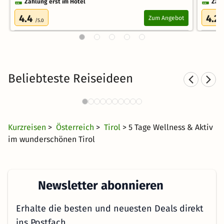
Zahlung erst im Hotel
Zahl
4.4
4.2
Zum Angebot
/5.0
/
Beliebteste Reiseideen
Wellnesshotels in Seefeld
32 Angebote
124 €
ab
Kurzreisen
>
Österreich
>
Tirol
> 5 Tage Wellness & Aktiv
im wunderschönen Tirol
Newsletter abonnieren
Erhalte die besten und neuesten Deals direkt
ins Postfach