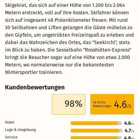
Skigebiet, das sich auf einer Höhe von 1.200 bis 2.064
Metern erstreckt, voll auf ihre Kosten. Skifahrer können
sich auf insgesamt 48 Pistenkilometer freuen. Mit rund
30 Seilbahnen und Liften gelangen die Gäste mühelos zu
den Gipfeln, um ungetrübten Freizeitspaß zu erleben und
dabei das Wahrzeichen des Ortes, das "Seekirchl", stets
im Blick zu haben. Die Sesselbahn "Rosshütten-Express"
bringt die Besucher sogar auf eine Höhe von etwa 2.000
Metern, wo normalerweise nur die bekanntesten
Wintersportler trainieren.
Kundenbewertungen
98%
4.6
58
Echte
/5
Bewertungen
Hotel
4.6
/5
Lage & Umgebung
4.7
/5
Service
4.6
/5