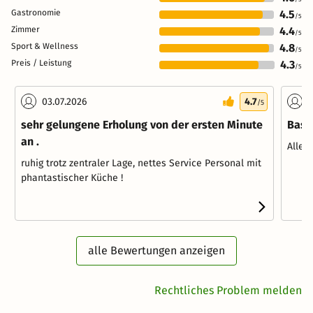
Gastronomie
4.5
/5
Zimmer
4.4
/5
Sport & Wellness
4.8
/5
Preis / Leistung
4.3
/5
03.07.2026
4.7
2
/5
sehr gelungene Erholung von der ersten Minute
Bass
an .
Alles
ruhig trotz zentraler Lage, nettes Service Personal mit
phantastischer Küche !
alle Bewertungen anzeigen
Rechtliches Problem melden