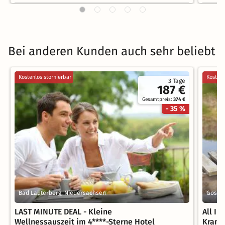
Bei anderen Kunden auch sehr beliebt
Kostenlos stornierbar
Kostenl
3 Tage
187 €
Gesamtpreis:
374 €
- 35 %
Bad Lauterberg, Niedersachsen
Gosla
LAST MINUTE DEAL - Kleine
All In
Wellnessauszeit im 4****-Sterne Hotel
Krani