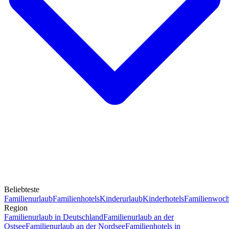
Beliebteste
Familienurlaub
Familienhotels
Kinderurlaub
Kinderhotels
Familienwoc
Region
Familienurlaub in Deutschland
Familienurlaub an der
Ostsee
Familienurlaub an der Nordsee
Familienhotels in