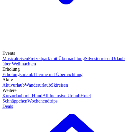
Events
Musicalreisen
Freizeitpark mit Übernachtung
Silvesterreisen
Urlaub
über Weihnachten
Erholung
Erholungsurlaub
Therme mit Übernachtung
Aktiv
Aktivurlaub
Wanderurlaub
Skireisen
Weitere
Kurzurlaub mit Hund
All Inclusive Urlaub
Hotel
Schnäppchen
Wochenendtrips
Deals