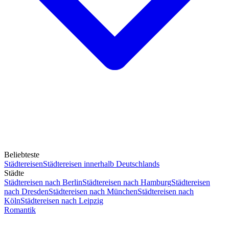
Beliebteste
Städtereisen
Städtereisen innerhalb Deutschlands
Städte
Städtereisen nach Berlin
Städtereisen nach Hamburg
Städtereisen
nach Dresden
Städtereisen nach München
Städtereisen nach
Köln
Städtereisen nach Leipzig
Romantik