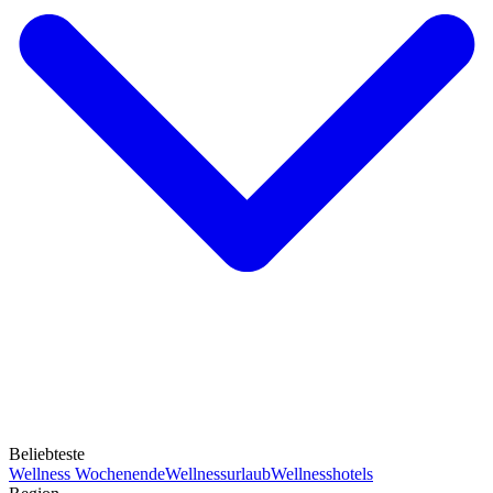
Beliebteste
Wellness Wochenende
Wellnessurlaub
Wellnesshotels