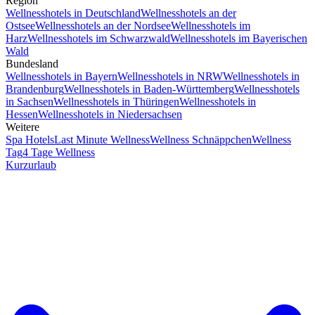
Region
Wellnesshotels in Deutschland
Wellnesshotels an der
Ostsee
Wellnesshotels an der Nordsee
Wellnesshotels im
Harz
Wellnesshotels im Schwarzwald
Wellnesshotels im Bayerischen
Wald
Bundesland
Wellnesshotels in Bayern
Wellnesshotels in NRW
Wellnesshotels in
Brandenburg
Wellnesshotels in Baden-Württemberg
Wellnesshotels
in Sachsen
Wellnesshotels in Thüringen
Wellnesshotels in
Hessen
Wellnesshotels in Niedersachsen
Weitere
Spa Hotels
Last Minute Wellness
Wellness Schnäppchen
Wellness
Tag
4 Tage Wellness
Kurzurlaub