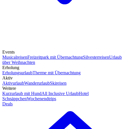
Events
Musicalreisen
Freizeitpark mit Übernachtung
Silvesterreisen
Urlaub
über Weihnachten
Erholung
Erholungsurlaub
Therme mit Übernachtung
Aktiv
Aktivurlaub
Wanderurlaub
Skireisen
Weitere
Kurzurlaub mit Hund
All Inclusive Urlaub
Hotel
Schnäppchen
Wochenendtrips
Deals