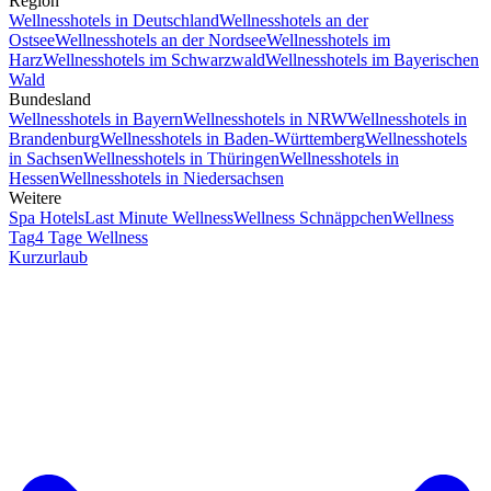
Region
Wellnesshotels in Deutschland
Wellnesshotels an der
Ostsee
Wellnesshotels an der Nordsee
Wellnesshotels im
Harz
Wellnesshotels im Schwarzwald
Wellnesshotels im Bayerischen
Wald
Bundesland
Wellnesshotels in Bayern
Wellnesshotels in NRW
Wellnesshotels in
Brandenburg
Wellnesshotels in Baden-Württemberg
Wellnesshotels
in Sachsen
Wellnesshotels in Thüringen
Wellnesshotels in
Hessen
Wellnesshotels in Niedersachsen
Weitere
Spa Hotels
Last Minute Wellness
Wellness Schnäppchen
Wellness
Tag
4 Tage Wellness
Kurzurlaub