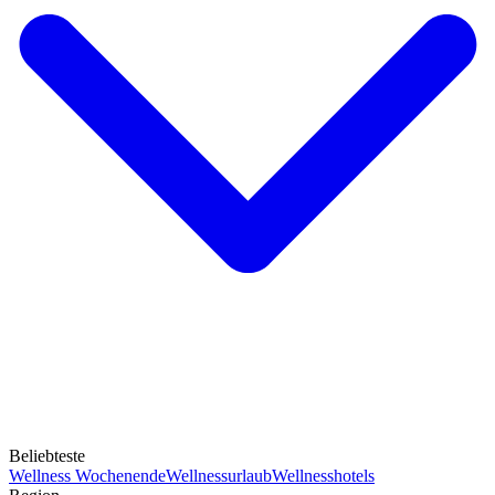
Beliebteste
Wellness Wochenende
Wellnessurlaub
Wellnesshotels