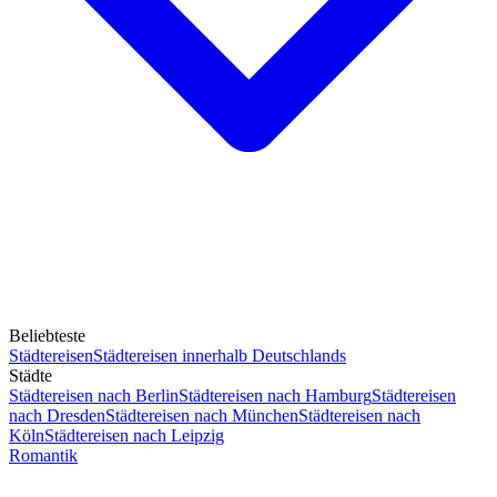
Beliebteste
Städtereisen
Städtereisen innerhalb Deutschlands
Städte
Städtereisen nach Berlin
Städtereisen nach Hamburg
Städtereisen
nach Dresden
Städtereisen nach München
Städtereisen nach
Köln
Städtereisen nach Leipzig
Romantik