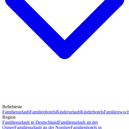
Beliebteste
Familienurlaub
Familienhotels
Kinderurlaub
Kinderhotels
Familienwoc
Region
Familienurlaub in Deutschland
Familienurlaub an der
Ostsee
Familienurlaub an der Nordsee
Familienhotels in