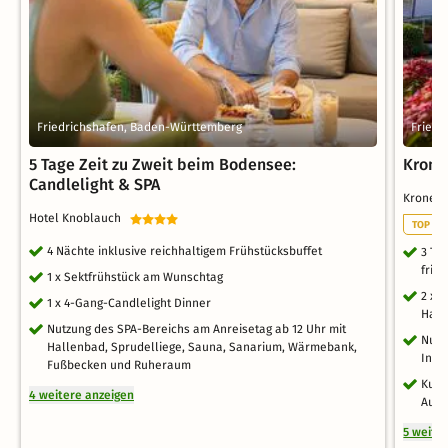
Friedrichshafen, Baden-Württemberg
Friedr
5 Tage Zeit zu Zweit beim Bodensee:
Krone
Candlelight & SPA
Krone 
Hotel Knoblauch
TOP HO
4 Nächte inklusive reichhaltigem Frühstücksbuffet
3 Ta
fris
1 x Sektfrühstück am Wunschtag
2 x 
1 x 4-Gang-Candlelight Dinner
Haup
Nutzung des SPA-Bereichs am Anreisetag ab 12 Uhr mit
Nutz
Hallenbad, Sprudelliege, Sauna, Sanarium, Wärmebank,
Infr
Fußbecken und Ruheraum
Kusc
4 weitere anzeigen
Aufe
5 weite