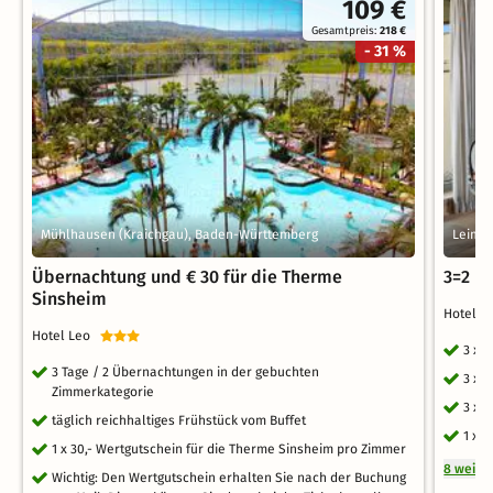
109 €
Gesamtpreis:
218 €
- 31 %
Mühlhausen (Kraichgau), Baden-Württemberg
Leime
Übernachtung und € 30 für die Therme
3=2 Ih
Sinsheim
Hotel V
Hotel Leo
3 x 
3 Tage / 2 Übernachtungen in der gebuchten
3 x 
Zimmerkategorie
3 x 
täglich reichhaltiges Frühstück vom Buffet
1 x 
1 x 30,- Wertgutschein für die Therme Sinsheim pro Zimmer
8 weite
Wichtig: Den Wertgutschein erhalten Sie nach der Buchung