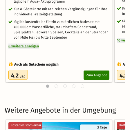
Stra
täglichem Aqua- Aktivprogramm
Kur 
Kur & Gästekarte mit zahlreichen Vergünstigungen für Ihre
indi
individuelle Freizeitgestaltung
tägl
täglich kostenfreier Eintritt zum örtlichen Badesee mit
Mals
400.000qm Wasserfläche, traumhaftem Sandstrand,
mit 
Spielplätzen, leckeren Speisen, Cocktails an der Strandbar
von Mitte Mai bis Mitte September
10 weit
8 weitere anzeigen
Auch als Gutschein möglich
Auch
4.2
4.2
Zum Angebot
/5.0
/
Weitere Angebote in der Umgebung
Kostenlos stornierbar
Kostenl
3 Tage