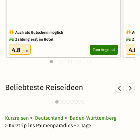
Auch als Gutschein möglich
Auch
Zahlung erst im Hotel
Zahl
4.8
4.8
Zum Angebot
/5.0
Beliebteste Reiseideen
Romantische Hotels in
Rom
Süddeutschland
42 €
2346 Angebote
ab
Kurzreisen
>
Deutschland
>
Baden-Württemberg
> Kurztrip ins Palmenparadies - 2 Tage