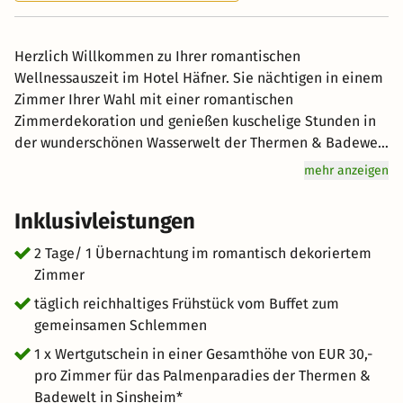
Herzlich Willkommen zu Ihrer romantischen
Wellnessauszeit im Hotel Häfner. Sie nächtigen in einem
Zimmer Ihrer Wahl mit einer romantischen
Zimmerdekoration und genießen kuschelige Stunden in
der wunderschönen Wasserwelt der Thermen & Badewelt
Sinsheim. *Den Wertgutschein in einer Gesamthöhe von
mehr anzeigen
EUR 30,- pro Zimmer für das Palmenparadies erhalten
Sie vom Hotel per Mail (frühestens 25 Tage vor Anreise).
Inklusivleistungen
Diesen können Sie auf Ihre gewünschten Eintrittskarten
anrechnen lassen oder auch direkt in der Therme für
2 Tage/ 1 Übernachtung im romantisch dekoriertem
Speisen/Getränke einlösen. Zutritt für Kinder zwischen 5
Zimmer
und 15 Jahren nur am Familientag (Samstags) möglich.
täglich reichhaltiges Frühstück vom Buffet zum
Die Tickets müssen Sie selbst über die Homepage des
gemeinsamen Schlemmen
Palmenparadies buchen unter: www.badewelt-
1 x Wertgutschein in einer Gesamthöhe von EUR 30,-
sinsheim.de/de/palmenparadies/
pro Zimmer für das Palmenparadies der Thermen &
Badewelt in Sinsheim*