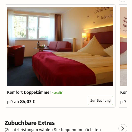
Komfort Doppelzimmer
Komfo
(Details)
Zur Buchung
84,07 €
p.P. ab
p.P. a
Zubuchbare Extras
(Zusatzleistungen wählen Sie bequem im nächsten