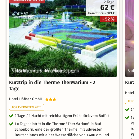
2 Tage
62 €
Gesamtpreis:
123 €
- 52 %
Bad Schönborn, Baden-Württemberg
Bad S
Kurztrip in die Therme TherMarium - 2
Kurzt
Tage
Hotel 
Hotel Häfner GmbH
TOP EV
TOP EVERGREEN
2026
2 Ta
2 Tage / 1 Nacht mit reichhaltigem Frühstück vom Buffet
1 x 
Palm
1 x Tageseintritt in die Therme "TherMarium" in Bad
trau
Schönborn, eine der größten Therme im Südwesten
Palm
Deutschlands mit einer Wasserfläche von 1.400 qm und