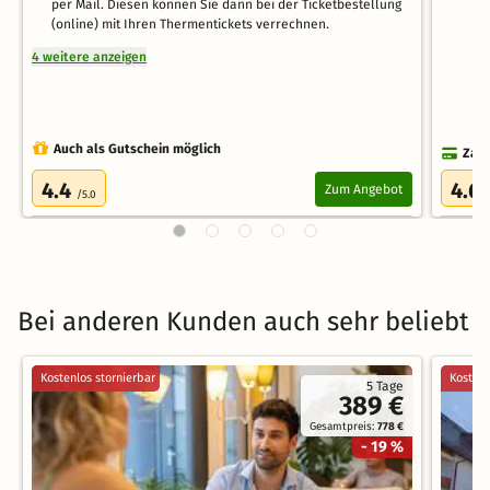
per Mail. Diesen können Sie dann bei der Ticketbestellung
(online) mit Ihren Thermentickets verrechnen.
4 weitere anzeigen
Auch als Gutschein möglich
Zahl
4.4
4.6
Zum Angebot
/5.0
Bei anderen Kunden auch sehr beliebt
Kostenlos stornierbar
Kostenl
5 Tage
389 €
Gesamtpreis:
778 €
- 19 %