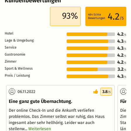
Kundenbewertungen
93%
4.2
484
Echte
/5
Bewertungen
Hotel
4.2
/5
Lage & Umgebung
4.3
/5
Service
4.3
/5
Gastronomie
4.2
/5
Zimmer
4.2
/5
Sport & Wellness
3.2
/5
Preis / Leistung
4.3
/5
06.11.2022
3.8
0
/5
Eine ganz gute Übernachtung.
Für 
Der online Check-In und die Ankunft verliefen
Die Z
problemlos. Das Zimmer selbst war ruhig, das Haus
Zimme
ingesamt aber sehr hellhörig. Leider war auch
Stand
stellenw...
Weiterlesen
län...