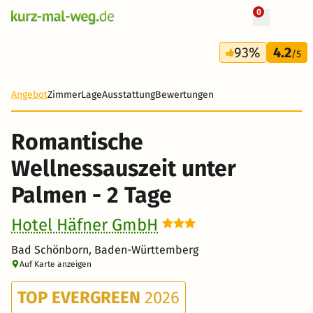
0
+ 37 Fotos
2 Tage
93%
4.2
59 €
/5
-52%
Angebot
Zimmer
Lage
Ausstattung
Bewertungen
Romantische
Wellnessauszeit unter
Palmen - 2 Tage
Hotel Häfner GmbH
Bad Schönborn, Baden-Württemberg
Auf Karte anzeigen
TOP EVERGREEN
2026