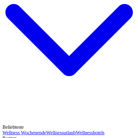
Beliebteste
Wellness Wochenende
Wellnessurlaub
Wellnesshotels