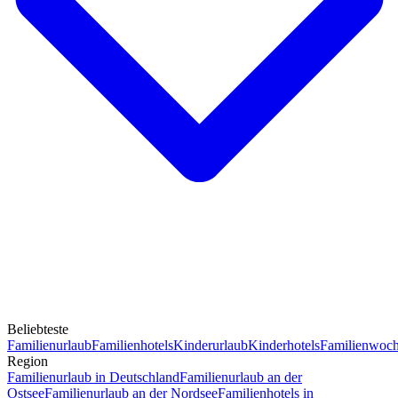
Beliebteste
Familienurlaub
Familienhotels
Kinderurlaub
Kinderhotels
Familienwoc
Region
Familienurlaub in Deutschland
Familienurlaub an der
Ostsee
Familienurlaub an der Nordsee
Familienhotels in