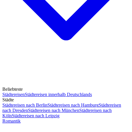
Beliebteste
Städtereisen
Städtereisen innerhalb Deutschlands
Städte
Städtereisen nach Berlin
Städtereisen nach Hamburg
Städtereisen
nach Dresden
Städtereisen nach München
Städtereisen nach
Köln
Städtereisen nach Leipzig
Romantik