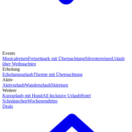
Events
Musicalreisen
Freizeitpark mit Übernachtung
Silvesterreisen
Urlaub
über Weihnachten
Erholung
Erholungsurlaub
Therme mit Übernachtung
Aktiv
Aktivurlaub
Wanderurlaub
Skireisen
Weitere
Kurzurlaub mit Hund
All Inclusive Urlaub
Hotel
Schnäppchen
Wochenendtrips
Deals