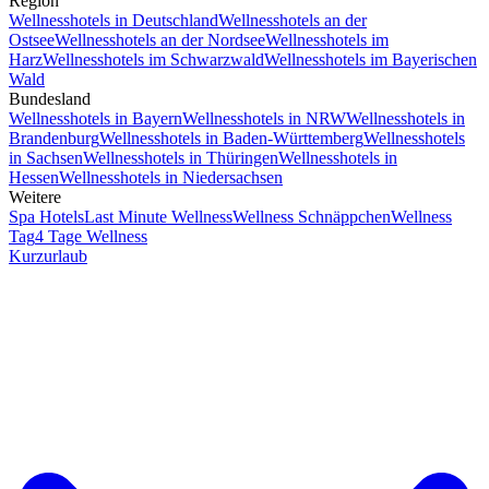
Region
Wellnesshotels in Deutschland
Wellnesshotels an der
Ostsee
Wellnesshotels an der Nordsee
Wellnesshotels im
Harz
Wellnesshotels im Schwarzwald
Wellnesshotels im Bayerischen
Wald
Bundesland
Wellnesshotels in Bayern
Wellnesshotels in NRW
Wellnesshotels in
Brandenburg
Wellnesshotels in Baden-Württemberg
Wellnesshotels
in Sachsen
Wellnesshotels in Thüringen
Wellnesshotels in
Hessen
Wellnesshotels in Niedersachsen
Weitere
Spa Hotels
Last Minute Wellness
Wellness Schnäppchen
Wellness
Tag
4 Tage Wellness
Kurzurlaub