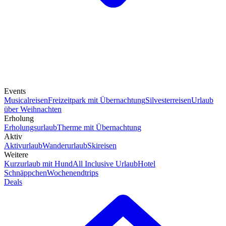
Events
Musicalreisen
Freizeitpark mit Übernachtung
Silvesterreisen
Urlaub
über Weihnachten
Erholung
Erholungsurlaub
Therme mit Übernachtung
Aktiv
Aktivurlaub
Wanderurlaub
Skireisen
Weitere
Kurzurlaub mit Hund
All Inclusive Urlaub
Hotel
Schnäppchen
Wochenendtrips
Deals