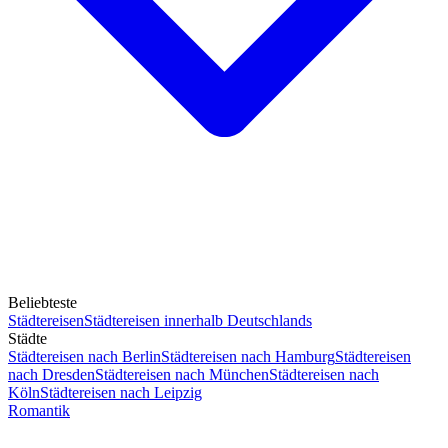
Beliebteste
Städtereisen
Städtereisen innerhalb Deutschlands
Städte
Städtereisen nach Berlin
Städtereisen nach Hamburg
Städtereisen
nach Dresden
Städtereisen nach München
Städtereisen nach
Köln
Städtereisen nach Leipzig
Romantik