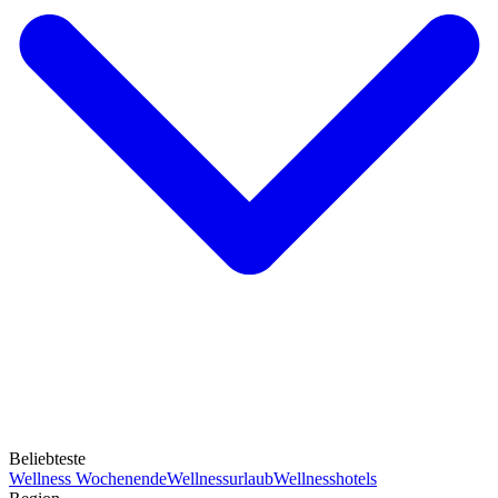
Beliebteste
Wellness Wochenende
Wellnessurlaub
Wellnesshotels