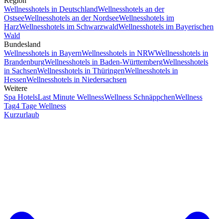
Region
Wellnesshotels in Deutschland
Wellnesshotels an der
Ostsee
Wellnesshotels an der Nordsee
Wellnesshotels im
Harz
Wellnesshotels im Schwarzwald
Wellnesshotels im Bayerischen
Wald
Bundesland
Wellnesshotels in Bayern
Wellnesshotels in NRW
Wellnesshotels in
Brandenburg
Wellnesshotels in Baden-Württemberg
Wellnesshotels
in Sachsen
Wellnesshotels in Thüringen
Wellnesshotels in
Hessen
Wellnesshotels in Niedersachsen
Weitere
Spa Hotels
Last Minute Wellness
Wellness Schnäppchen
Wellness
Tag
4 Tage Wellness
Kurzurlaub