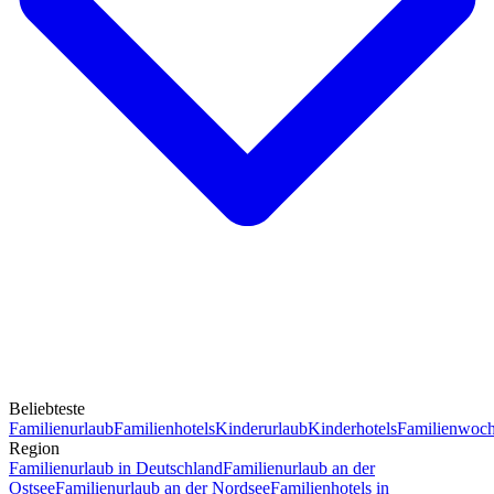
Beliebteste
Familienurlaub
Familienhotels
Kinderurlaub
Kinderhotels
Familienwoc
Region
Familienurlaub in Deutschland
Familienurlaub an der
Ostsee
Familienurlaub an der Nordsee
Familienhotels in