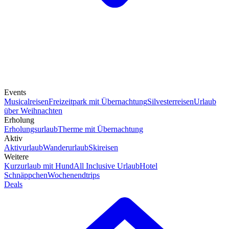
Events
Musicalreisen
Freizeitpark mit Übernachtung
Silvesterreisen
Urlaub
über Weihnachten
Erholung
Erholungsurlaub
Therme mit Übernachtung
Aktiv
Aktivurlaub
Wanderurlaub
Skireisen
Weitere
Kurzurlaub mit Hund
All Inclusive Urlaub
Hotel
Schnäppchen
Wochenendtrips
Deals