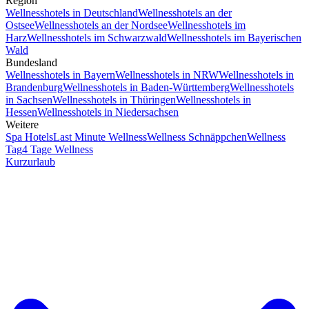
Region
Wellnesshotels in Deutschland
Wellnesshotels an der
Ostsee
Wellnesshotels an der Nordsee
Wellnesshotels im
Harz
Wellnesshotels im Schwarzwald
Wellnesshotels im Bayerischen
Wald
Bundesland
Wellnesshotels in Bayern
Wellnesshotels in NRW
Wellnesshotels in
Brandenburg
Wellnesshotels in Baden-Württemberg
Wellnesshotels
in Sachsen
Wellnesshotels in Thüringen
Wellnesshotels in
Hessen
Wellnesshotels in Niedersachsen
Weitere
Spa Hotels
Last Minute Wellness
Wellness Schnäppchen
Wellness
Tag
4 Tage Wellness
Kurzurlaub