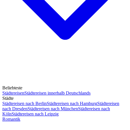
Beliebteste
Städtereisen
Städtereisen innerhalb Deutschlands
Städte
Städtereisen nach Berlin
Städtereisen nach Hamburg
Städtereisen
nach Dresden
Städtereisen nach München
Städtereisen nach
Köln
Städtereisen nach Leipzig
Romantik