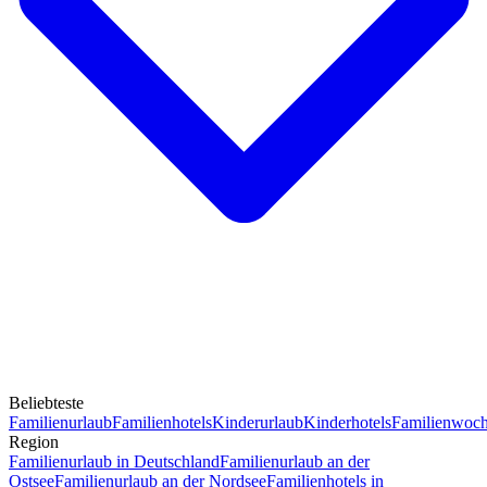
Beliebteste
Familienurlaub
Familienhotels
Kinderurlaub
Kinderhotels
Familienwoc
Region
Familienurlaub in Deutschland
Familienurlaub an der
Ostsee
Familienurlaub an der Nordsee
Familienhotels in