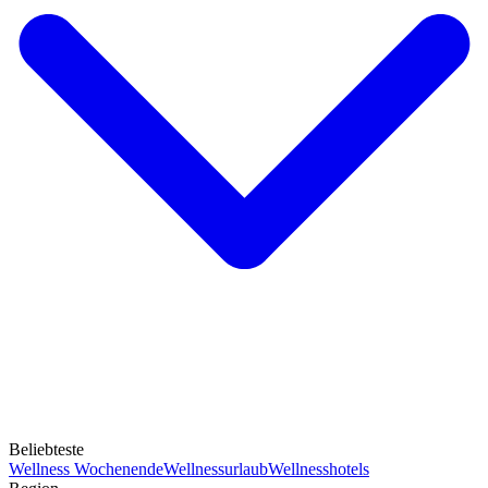
Beliebteste
Wellness Wochenende
Wellnessurlaub
Wellnesshotels