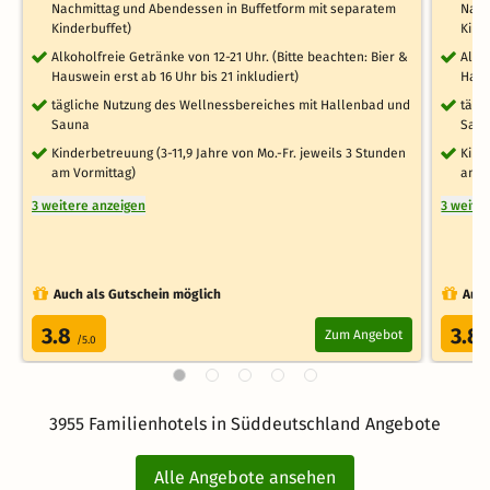
Nachmittag und Abendessen in Buffetform mit separatem
Nach
Kinderbuffet)
Kind
Alkoholfreie Getränke von 12-21 Uhr. (Bitte beachten: Bier &
Alko
Hauswein erst ab 16 Uhr bis 21 inkludiert)
Haus
tägliche Nutzung des Wellnessbereiches mit Hallenbad und
tägl
Sauna
Sau
Kinderbetreuung (3-11,9 Jahre von Mo.-Fr. jeweils 3 Stunden
Kind
am Vormittag)
am V
3 weitere anzeigen
3 weite
Auch als Gutschein möglich
Auch
3.8
3.8
Zum Angebot
/5.0
3955 Familienhotels in Süddeutschland Angebote
Alle Angebote ansehen