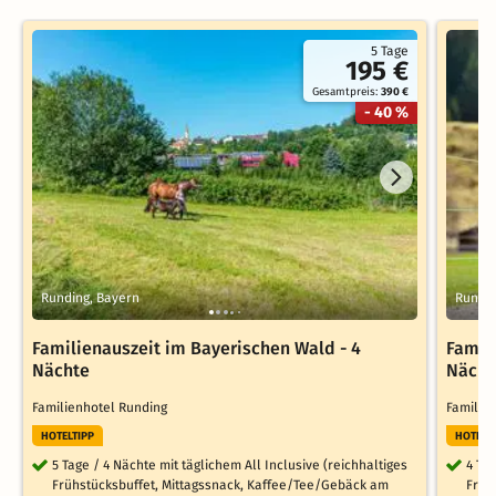
5 Tage
195 €
Gesamtpreis:
390 €
- 40 %
Runding, Bayern
Rundin
Familienauszeit im Bayerischen Wald - 4
Famil
Nächte
Nächt
Familienhotel Runding
Familie
HOTELTIPP
HOTELT
5 Tage / 4 Nächte mit täglichem All Inclusive (reichhaltiges
4 Ta
Frühstücksbuffet, Mittagssnack, Kaffee/Tee/Gebäck am
Früh