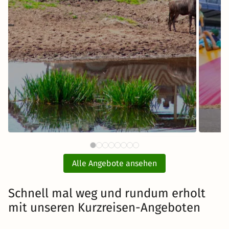
97 €
Serengeti-Park Hodenhagen mit
PLA
ab
Ticket und Hotel
Alle Angebote ansehen
inkl. Übernachtung und Frühstück
Schnell mal weg und rundum erholt
mit unseren Kurzreisen-Angeboten
Zum Angebot