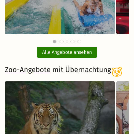
88 €
Therme Erding mit
ab
Übernachtung
Alle Angebote ansehen
inkl. Übernachtung und Frühstück
Zoo-Angebote
mit Übernachtung
Zum Angebot