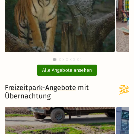
59 €
Tiergarten Nürnberg mit Hotel
Zoo
ab
Alle Angebote ansehen
inkl. Übernachtung und Frühstück
inkl. 
Freizeitpark-Angebote
Zum Angebot
mit
Übernachtung