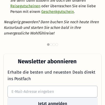
Sie sein? Dann stöbern Sie doch bei unseren
Reisegutscheinen
oder überraschen Sie eine liebe
Person mit einem
Geschenkgutschein
.
Neugierig geworden? Dann buchen Sie noch heute Ihren
Kurzurlaub und starten Sie schon bald in Ihre
unvergessliche Wohlfühlreise!
Th
Wellnesshotels in NRW
Newsletter abonnieren
Erhalte die besten und neuesten Deals direkt
ins Postfach
Jetzt anmelden