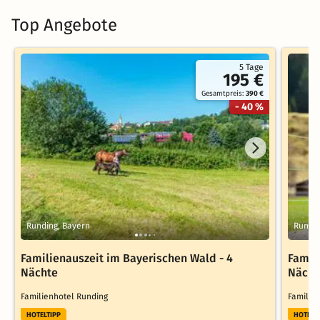
Top Angebote
5 Tage
195 €
Gesamtpreis:
390 €
- 40 %
Runding, Bayern
Rundin
Familienauszeit im Bayerischen Wald - 4
Famil
Nächte
Nächt
Familienhotel Runding
Familie
HOTELTIPP
HOTELT