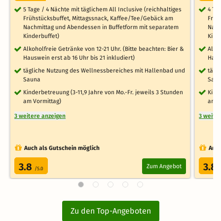
5 Tage / 4 Nächte mit täglichem All Inclusive (reichhaltiges
4 Ta
Frühstücksbuffet, Mittagssnack, Kaffee/Tee/Gebäck am
Früh
Nachmittag und Abendessen in Buffetform mit separatem
Nach
Kinderbuffet)
Kind
Alkoholfreie Getränke von 12-21 Uhr. (Bitte beachten: Bier &
Alko
Hauswein erst ab 16 Uhr bis 21 inkludiert)
Haus
tägliche Nutzung des Wellnessbereiches mit Hallenbad und
tägl
Sauna
Sau
Kinderbetreuung (3-11,9 Jahre von Mo.-Fr. jeweils 3 Stunden
Kind
am Vormittag)
am V
3 weitere anzeigen
3 weite
Auch als Gutschein möglich
Auch
3.8
3.8
Zum Angebot
/5.0
Zu den Top-Angeboten