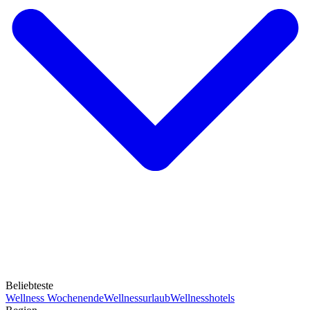
Beliebteste
Wellness Wochenende
Wellnessurlaub
Wellnesshotels