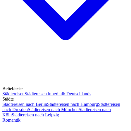
Beliebteste
Städtereisen
Städtereisen innerhalb Deutschlands
Städte
Städtereisen nach Berlin
Städtereisen nach Hamburg
Städtereisen
nach Dresden
Städtereisen nach München
Städtereisen nach
Köln
Städtereisen nach Leipzig
Romantik