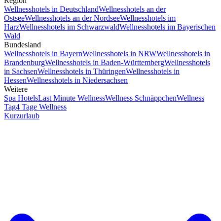
Region
Wellnesshotels in Deutschland
Wellnesshotels an der
Ostsee
Wellnesshotels an der Nordsee
Wellnesshotels im
Harz
Wellnesshotels im Schwarzwald
Wellnesshotels im Bayerischen
Wald
Bundesland
Wellnesshotels in Bayern
Wellnesshotels in NRW
Wellnesshotels in
Brandenburg
Wellnesshotels in Baden-Württemberg
Wellnesshotels
in Sachsen
Wellnesshotels in Thüringen
Wellnesshotels in
Hessen
Wellnesshotels in Niedersachsen
Weitere
Spa Hotels
Last Minute Wellness
Wellness Schnäppchen
Wellness
Tag
4 Tage Wellness
Kurzurlaub