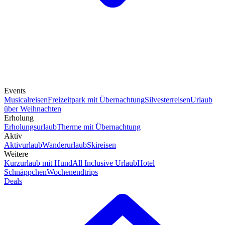
Events
Musicalreisen
Freizeitpark mit Übernachtung
Silvesterreisen
Urlaub
über Weihnachten
Erholung
Erholungsurlaub
Therme mit Übernachtung
Aktiv
Aktivurlaub
Wanderurlaub
Skireisen
Weitere
Kurzurlaub mit Hund
All Inclusive Urlaub
Hotel
Schnäppchen
Wochenendtrips
Deals