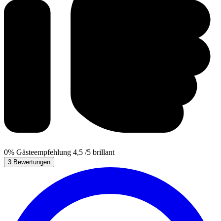
0%
Gästeempfehlung
4,5
/5
brillant
3 Bewertungen