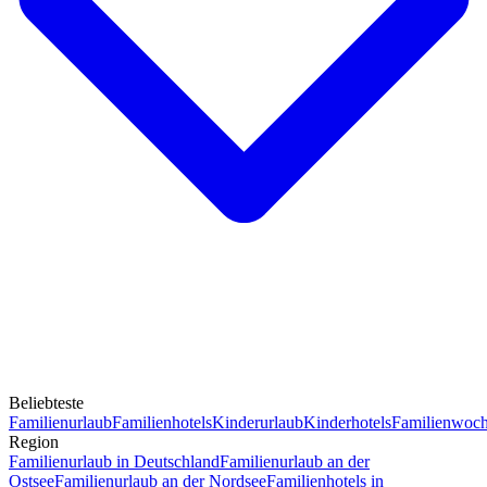
Beliebteste
Familienurlaub
Familienhotels
Kinderurlaub
Kinderhotels
Familienwoc
Region
Familienurlaub in Deutschland
Familienurlaub an der
Ostsee
Familienurlaub an der Nordsee
Familienhotels in