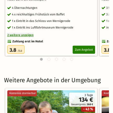
4 Übernachtungen
3 Üb
4 x reichhaltiges Frühstück vom Buffet
3 x 
1 x Eintritt in das Schloss von Wernigerode
1 x 
1 x Eintritt ins Luftfahrtmuseum Wernigerode
inkl
2 weitere anzeigen
Zahlung erst im Hotel
Zahl
3.8
3.8
Zum Angebot
/5.0
Weitere Angebote in der Umgebung
Kostenlos stornierbar
Kostenl
3 Tage
134 €
Gesamtpreis:
268 €
- 43 %