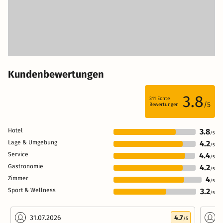
Kundenbewertungen
3.8
311
Echte
/5
Bewertungen
Hotel
3.8
/5
Lage & Umgebung
4.2
/5
Service
4.4
/5
Gastronomie
4.2
/5
Zimmer
4
/5
Sport & Wellness
3.2
/5
31.07.2026
4.7
0
/5