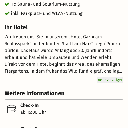
1 x Sauna- und Solarium-Nutzung
inkl. Parkplatz- und WLAN-Nutzung
Ihr Hotel
Wir freuen uns, Sie in unserem „Hotel Garni am
Schlosspark" in der bunten Stadt am Harz“ begrüßen zu
dürfen. Das Haus wurde Anfang des 20. Jahrhunderts
erbaut und hat viele Umbauten und Wenden erlebt.
Direkt vor dem Hotel beginnt das Areal des ehemaligen
Tiergartens, in dem früher das Wild für die gräfliche Jagd
gehalten wurde. Nicht weit vom Hotel können Sie auf
mehr anzeigen
den Agnesberg wandern. Er gilt als einer der schönsten
Ausblickspunkte in Wernigerode. Sie können in 23
Weitere Informationen
individuell eingerichteten Ein- und Doppelbettzimmern
wohnen. Alle Zimmer sind mit Dusche/ WC, Telefon und
Check-In
Flachbildfernseher ausgestattet. In unserem Haus
ab 15:00 Uhr
befindet sich keine Restaurant. Allerdings bietet
Wernigerode zahlreiche Restaurant. Wir freuen uns auf