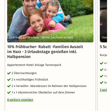
Oberharz am Brocken - Tanne, Sachsen-Anhalt
Ilsenb
10% Frühbucher- Rabatt -Familien Auszeit
5 Sch
im Harz - 3 Urlaubstage genießen inkl.
Kurpark
Halbpension
4 Üb
Appartement-Hotel-Anlage Tannenpark
4 x 
2 Übernachtungen
1 x 
2 x reichhaltiges Frühstück
inkl
2 x Verwöhn- Abendessen im Rahmen der Halbpension
2 weite
1 x 1 vitaminreicher Obstteller auf dem Zimmer
8 weitere anzeigen