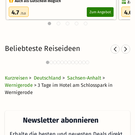
Auch als Gutschein möglich
Zahl
4.7
4.6
Zum Angebot
/5.0
Beliebteste Reiseideen
Sporthotels in Wernigerode
75 Angebote
66 €
ab
Kurzreisen
>
Deutschland
>
Sachsen-Anhalt
>
Wernigerode
> 3 Tage im Hotel am Schlosspark in
Wernigerode
Newsletter abonnieren
Erhalte die besten und neuesten Deals direkt