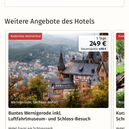
Weitere Angebote des Hotels
Kostenlos stornierbar
Kostenl
5 Tage
249 €
Gesamtpreis:
498 €
Wernigerode, Sachsen-Anhalt
Werni
Buntes Wernigerode inkl.
Kurzre
Luftfahrtmuseum- und Schloss-Besuch
Schma
Hotel Garni am Schlosspark
Hotel G