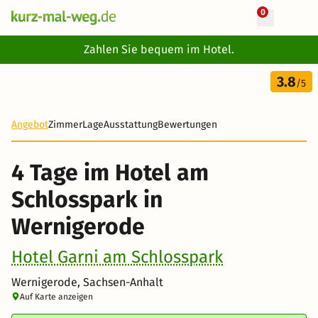
0
+ 10 Fotos
Zahlen Sie bequem im Hotel.
4 Tage
3.8
159 €
/5
Angebot
Zimmer
Lage
Ausstattung
Bewertungen
4 Tage im Hotel am
Schlosspark in
Wernigerode
Hotel Garni am Schlosspark
Wernigerode, Sachsen-Anhalt
Auf Karte anzeigen