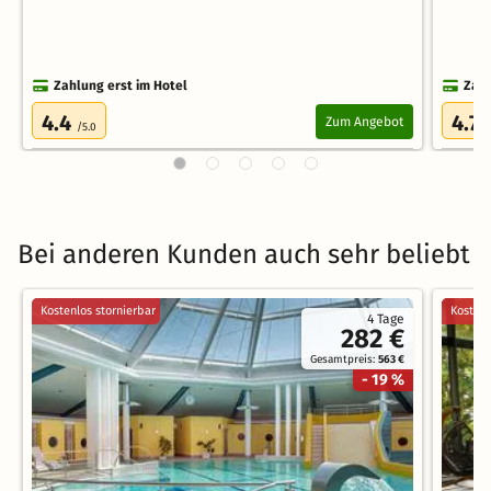
Zahlung erst im Hotel
Zahl
4.4
4.7
Zum Angebot
/5.0
/
Bei anderen Kunden auch sehr beliebt
Kostenlos stornierbar
Kostenl
4 Tage
282 €
Gesamtpreis:
563 €
- 19 %