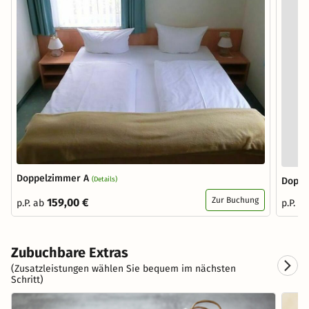
Doppelzimmer A
(Details)
Doppe
Zur Buchung
159,00 €
p.P. ab
p.P. a
Zubuchbare Extras
(Zusatzleistungen wählen Sie bequem im nächsten
Schritt)