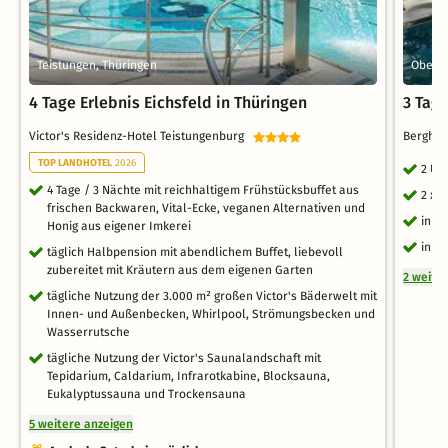
Teistungen, Thüringen
Oberho
4 Tage Erlebnis Eichsfeld in Thüringen
3 Tage
Victor's Residenz-Hotel Teistungenburg
Berghot
TOP LANDHOTEL
2026
2 Üb
4 Tage / 3 Nächte mit reichhaltigem Frühstücksbuffet aus
2 x 
frischen Backwaren, Vital-Ecke, veganen Alternativen und
inkl
Honig aus eigener Imkerei
inkl
täglich Halbpension mit abendlichem Buffet, liebevoll
zubereitet mit Kräutern aus dem eigenen Garten
2 weite
tägliche Nutzung der 3.000 m² großen Victor's Bäderwelt mit
Innen- und Außenbecken, Whirlpool, Strömungsbecken und
Wasserrutsche
tägliche Nutzung der Victor's Saunalandschaft mit
Tepidarium, Caldarium, Infrarotkabine, Blocksauna,
Eukalyptussauna und Trockensauna
5 weitere anzeigen