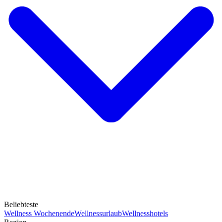
Beliebteste
Wellness Wochenende
Wellnessurlaub
Wellnesshotels