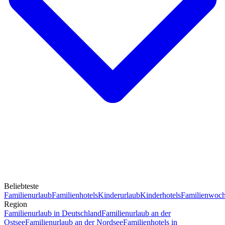
Beliebteste
Familienurlaub
Familienhotels
Kinderurlaub
Kinderhotels
Familienwoc
Region
Familienurlaub in Deutschland
Familienurlaub an der
Ostsee
Familienurlaub an der Nordsee
Familienhotels in