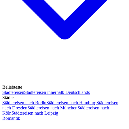
Beliebteste
Städtereisen
Städtereisen innerhalb Deutschlands
Städte
Städtereisen nach Berlin
Städtereisen nach Hamburg
Städtereisen
nach Dresden
Städtereisen nach München
Städtereisen nach
Köln
Städtereisen nach Leipzig
Romantik