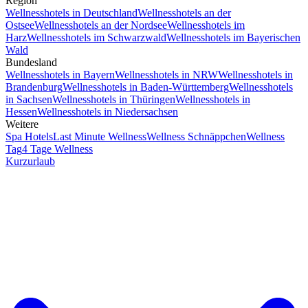
Region
Wellnesshotels in Deutschland
Wellnesshotels an der
Ostsee
Wellnesshotels an der Nordsee
Wellnesshotels im
Harz
Wellnesshotels im Schwarzwald
Wellnesshotels im Bayerischen
Wald
Bundesland
Wellnesshotels in Bayern
Wellnesshotels in NRW
Wellnesshotels in
Brandenburg
Wellnesshotels in Baden-Württemberg
Wellnesshotels
in Sachsen
Wellnesshotels in Thüringen
Wellnesshotels in
Hessen
Wellnesshotels in Niedersachsen
Weitere
Spa Hotels
Last Minute Wellness
Wellness Schnäppchen
Wellness
Tag
4 Tage Wellness
Kurzurlaub