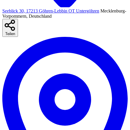
Seeblick 30, 17213 Göhren-Lebbin OT Untergöhren
Mecklenburg-
Vorpommern, Deutschland
Teilen