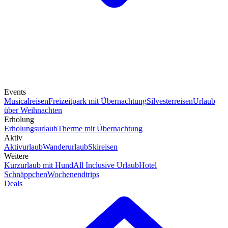
Events
Musicalreisen
Freizeitpark mit Übernachtung
Silvesterreisen
Urlaub
über Weihnachten
Erholung
Erholungsurlaub
Therme mit Übernachtung
Aktiv
Aktivurlaub
Wanderurlaub
Skireisen
Weitere
Kurzurlaub mit Hund
All Inclusive Urlaub
Hotel
Schnäppchen
Wochenendtrips
Deals