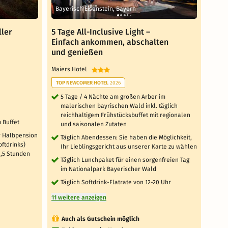
Bayerisch Eisenstein, Bayern
Baye
ller
5 Tage All-Inclusive Light –
3 Tag
Einfach ankommen, abschalten
Einf
und genießen
und 
Maiers Hotel
Maier
TOP NEWCOMER HOTEL
2026
TOP 
5 Tage / 4 Nächte am großen Arber im
3 
malerischen bayrischen Wald inkl. täglich
mal
reichhaltigem Frühstücksbuffet mit regionalen
rei
 Buffet
und saisonalen Zutaten
un
r Halbpension
Täglich Abendessen: Sie haben die Möglichkeit,
Täg
oftdrinks)
Ihr Lieblingsgericht aus unserer Karte zu wählen
Ihr
1,5 Stunden
Täglich Lunchpaket für einen sorgenfreien Tag
Täg
im Nationalpark Bayerischer Wald
im
Täglich Softdrink-Flatrate von 12-20 Uhr
Täg
11 weitere anzeigen
11 wei
Auch als Gutschein möglich
Au