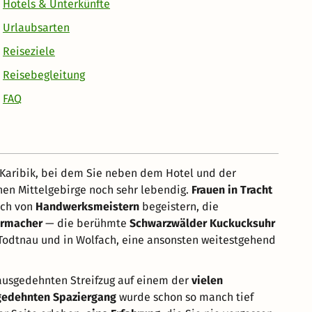
Hotels & Unterkünfte
Urlaubsarten
Reiseziele
Reisebegleitung
FAQ
r Karibik, bei dem Sie neben dem Hotel und der
n Mittelgebirge noch sehr lebendig.
Frauen in Tracht
sich von
Handwerksmeistern
begeistern, die
rmacher
— die berühmte
Schwarzwälder Kuckucksuhr
 Todtnau und in Wolfach, eine ansonsten weitestgehend
 ausgedehnten Streifzug auf einem der
vielen
gedehnten Spaziergang
wurde schon so manch tief