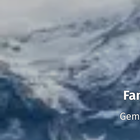
Fa
Geme