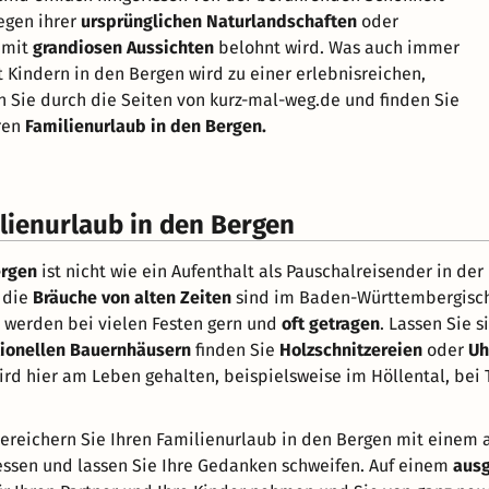
wegen ihrer
ursprünglichen Naturlandschaften
oder
 mit
grandiosen Aussichten
belohnt wird. Was auch immer
 Kindern in den Bergen wird zu einer erlebnisreichen,
n Sie durch die Seiten von kurz-mal-weg.de und finden Sie
ren
Familienurlaub in den Bergen.
ienurlaub in den Bergen
ergen
ist nicht wie ein Aufenthalt als Pauschalreisender in de
 die
Bräuche von alten Zeiten
sind im Baden-Württembergische
r werden bei vielen Festen gern und
oft getragen
. Lassen Sie 
tionellen Bauernhäusern
finden Sie
Holzschnitzereien
oder
Uh
rd hier am Leben gehalten, beispielsweise im Höllental, bei
Bereichern Sie Ihren Familienurlaub in den Bergen mit einem
gessen und lassen Sie Ihre Gedanken schweifen. Auf einem
aus