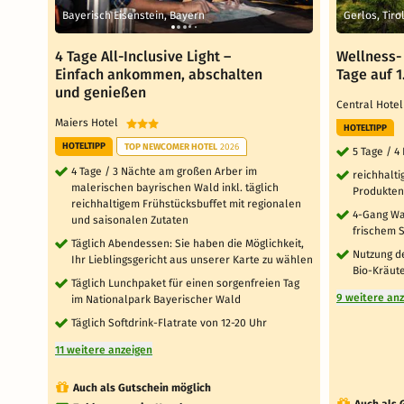
Bayerisch Eisenstein, Bayern
Gerlos, Tiro
4 Tage All-Inclusive Light –
Wellness- 
Einfach ankommen, abschalten
Tage auf 
und genießen
Central Hote
Maiers Hotel
HOTELTIPP
HOTELTIPP
TOP NEWCOMER HOTEL
2026
5 Tage / 
4 Tage / 3 Nächte am großen Arber im
reichhalti
malerischen bayrischen Wald inkl. täglich
Produkten
reichhaltigem Frühstücksbuffet mit regionalen
4-Gang Wa
und saisonalen Zutaten
frischem S
Täglich Abendessen: Sie haben die Möglichkeit,
Nutzung d
Ihr Lieblingsgericht aus unserer Karte zu wählen
Bio-Kräut
Täglich Lunchpaket für einen sorgenfreien Tag
9 weitere an
im Nationalpark Bayerischer Wald
Täglich Softdrink-Flatrate von 12-20 Uhr
11 weitere anzeigen
Auch als Gutschein möglich
Auch als 