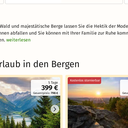
r Wald und majestätische Berge lassen Sie die Hektik der M
nen abfallen und Sie können mit Ihrer Familie zur Ruhe komm
en.
weiterlesen
rlaub in den Bergen
Kostenlos stornierbar
5 Tage
399 €
Gesamtpreis:
798 €
Ges