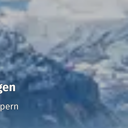
gen
ppern