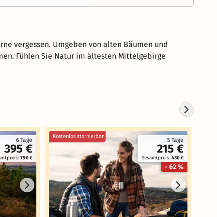
oderne vergessen. Umgeben von alten Bäumen und
en. Fühlen Sie Natur im ältesten Mittelgebirge
Kostenlos stornierbar
Koste
6 Tage
5 Tage
395 €
215 €
amtpreis:
790 €
Gesamtpreis:
430 €
- 62 %