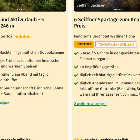
l
Seiffen, Sachsen
und Aktivurlaub - 5
6 Seiffner Spartage zum Kna
1.246 m
Preis
l Gerlos
Panorama Berghotel Wettiner Höhe
HOTELTIPP
TOP FAMILIENHOTEL
2025
4 Nächte im gemütlichen Doppelzimmer
6 Tage / 5 Nächte in der gewählten
Zimmerkategorie
ges Frühstücksbuffet mit heimischen
 und warmen Speisen
1 x Begrüßungsgetränk
hlmenü am Abend mit täglich
täglich reichhaltiges Frühstück vom
alatbuffet
täglich Abendessen im Rahmen de
er Saunalandschaft (Finnische Sauna,
inkl. offene Getränke (Bier, Wein, S
er-Sauna, Infrarotkabine)
während Ihrer Essenzeit von max. 
zeigen
2 weitere anzeigen
Gutschein möglich
Auch als Gutschein möglich