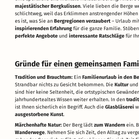
majestätischer Bergkulissen
. Viele lieben die Berge 
schlichtweg, weil das Erklimmen anstrengender Höhen
es ist, was Sie an
Bergregionen verzaubert
– Urlaub mit
inspirierenden Erfahrung
für die ganze Familie. Stöber
perfekte Angebote
und
interessante Ratschläge
für Ih
Gründe für einen gemeinsamen Famil
Tradition und Brauchtum:
Ein
Familienurlaub in den B
Strandbar nichts zu Gesicht bekommen. Die
Kultur
und
sind hier keine Seltenheit, die ortstypischen Gewände
jahrhundertealtes Wissen weiter erhalten. In den
tradi
ist Ihnen sicherlich ein Begriff. Auch die
Glasbläserei
wi
ausgestorbene Kunst
.
Märchenhafte Natur:
Der Berg lädt
zum Wandern
ein. 
Wanderwege
. Nehmen Sie sich Zeit, den Alltag zu ver