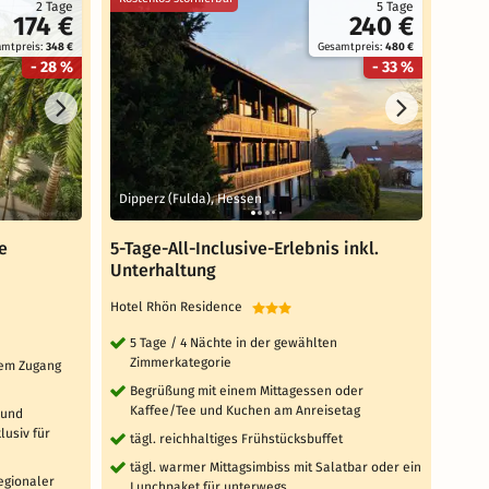
2 Tage
5 Tage
174 €
240 €
amtpreis:
348 €
Gesamtpreis:
480 €
- 28 %
- 33 %
Dipperz (Fulda), Hessen
Gäge
e
5-Tage-All-Inclusive-Erlebnis inkl.
3 Ta
Unterhaltung
Rich
Hotel Rhön Residence
Sunda
5 Tage / 4 Nächte in der gewählten
3 T
Zimmerkategorie
Zi
ktem Zugang
Begrüßung mit einem Mittagessen oder
täg
Kaffee/Tee und Kuchen am Anreisetag
 und
tä
usiv für
tägl. reichhaltiges Frühstücksbuffet
'W
Sa
tägl. warmer Mittagsimbiss mit Salatbar oder ein
Fi
regionaler
Lunchpaket für unterwegs