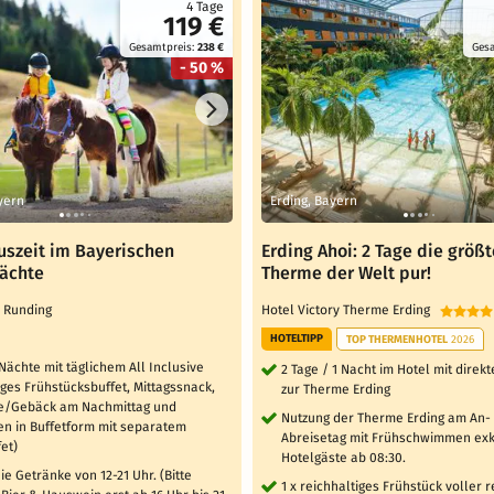
4 Tage
119 €
Gesamtpreis:
238 €
Ges
- 50 %
yern
Erding, Bayern
uszeit im Bayerischen
Erding Ahoi: 2 Tage die größt
Nächte
Therme der Welt pur!
l Runding
Hotel Victory Therme Erding
HOTELTIPP
TOP THERMENHOTEL
2026
 Nächte mit täglichem All Inclusive
2 Tage / 1 Nacht im Hotel mit dire
iges Frühstücksbuffet, Mittagssnack,
zur Therme Erding
e/Gebäck am Nachmittag und
Nutzung der Therme Erding am An-
n in Buffetform mit separatem
Abreisetag mit Frühschwimmen exkl
et)
Hotelgäste ab 08:30.
ie Getränke von 12-21 Uhr. (Bitte
1 x reichhaltiges Frühstück voller 