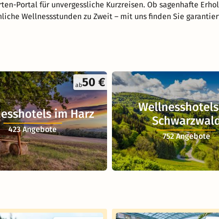
ten-Portal für unvergessliche Kurzreisen. Ob sagenhafte Erho
nliche Wellnessstunden zu Zweit – mit uns finden Sie garantie
50 €
ab
Wellnesshotels
esshotels im Harz
Schwarzwal
423 Angebote
752 Angebote