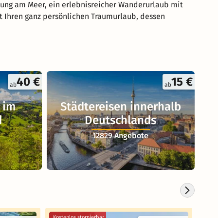
lung am Meer, ein erlebnisreicher Wanderurlaub mit
rt Ihren ganz persönlichen Traumurlaub, dessen
40 €
15 €
ab
ab
 im
Städtereisen innerhalb
d
Deutschlands
12829 Angebote
Kostenlos stornierbar
Koste