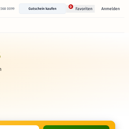
0
Anmelden
Favoriten
 2368 0099
Gutschein kaufen
s
h