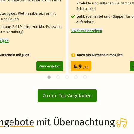
Bier & Hauswein erst ab 16 Uhr bis 21
Produkte und süßer sowie herzhaf
Schmankerl
Nutzung des Wellnessbereiches mit
Leihbademantel und -Slipper für 
 und Sauna
Aufenthalt
euung (3-11,9 Jahre von Mo.-Fr. jeweils
5 weitere anzeigen
 am Vormittag)
zeigen
Gutschein möglich
Auch als Gutschein möglich
4.9
Zum Angebot
/5.0
Zu den Top-Angeboten
angebote
mit Übernachtung