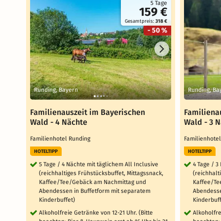
5 Tage
159 €
Gesamtpreis:
318 €
- 50 %
Runding, Bayern
Runding, Ba
Familienauszeit im Bayerischen
Familiena
Wald - 4 Nächte
Wald - 3 
Familienhotel Runding
Familienhote
HOTELTIPP
HOTELTIPP
5 Tage / 4 Nächte mit täglichem All Inclusive
4 Tage / 3
(reichhaltiges Frühstücksbuffet, Mittagssnack,
(reichhalt
Kaffee/Tee/Gebäck am Nachmittag und
Kaffee/Te
Abendessen in Buffetform mit separatem
Abendesse
Kinderbuffet)
Kinderbuff
Alkoholfreie Getränke von 12-21 Uhr. (Bitte
Alkoholfre