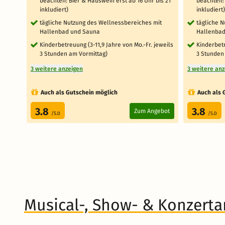
beachten: Bier & Hauswein erst ab 16 Uhr bis 21
beachten: 
inkludiert)
inkludiert)
tägliche Nutzung des Wellnessbereiches mit
tägliche 
Hallenbad und Sauna
Hallenbad
Kinderbetreuung (3-11,9 Jahre von Mo.-Fr. jeweils
Kinderbetr
3 Stunden am Vormittag)
3 Stunden
3 weitere anzeigen
3 weitere an
Auch als Gutschein möglich
Auch als 
3.8
3.8
Zum Angebot
/5.0
/5.0
Musical-, Show- & Konzert