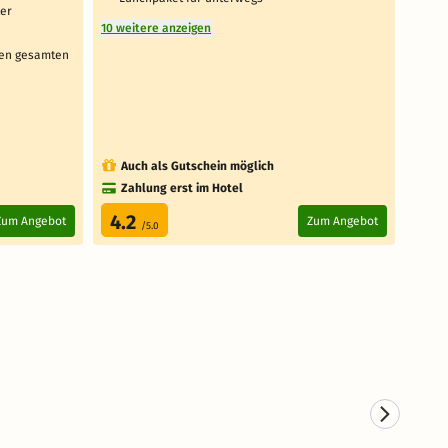
ter
Aus
10 weitere anzeigen
1 weit
den gesamten
Auch als Gutschein möglich
Au
Zahlung erst im Hotel
Za
4.2
3.
Zum Angebot
Zum Angebot
/5.0