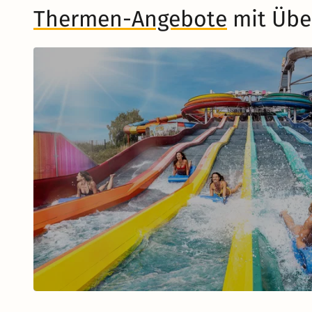
Thermen-Angebote
mit Übe
Musical in Berlin
Zum Musical